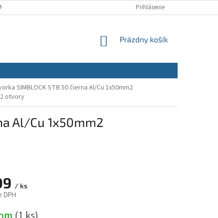
NÝCH ÚDAJOV
REKLAMAČNÝ PORIADOK
Prihlásenie
REKLAMAČNÝ FORMULÁR
NÁKUPNÝ
Prázdny košík
KOŠÍK
svorka SIMBLOCK STB 50 čierna Al/Cu 1x50mm2
2 otvory
rna Al/Cu 1x50mm2
09
/ ks
z DPH
ová
dom
(1 ks)