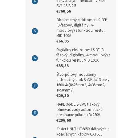
frakvenčným meničom VIFIDI
BV1-15.B.2.5
€760,56
Obojsmerný elektromer LS-3FB
(3-fázový, digitálny, 4-
modulový) s funkciou resetu,
MID 100A
€66,05
Digitálny elektromer LS-3F (3-
fázový, digitálny, 4-modulový) s
funkciou resetu, MID 100A
€55,35
Štvorpólový modulárny
distribučný blok ShNK 4x13 biely
160A 4x(8×25mm2, 4×35mm2,
1×50mm2)
€29,30
HAKL 3K-DL 3-9kW tlakový
ohrievač vody automatické
prepínanie príkonu 3x230V
€296,68
Tester UNI-T UT685B dátových a
koaxiálnych káblov CAT5E,