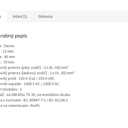
s
Videá (1)
Diskusia
robný popis
 : čierna
 : 22 mm
a : 45 mm
a : 70 mm
itý prierez (plný vodič) : 2 x (6...50) mm²
itý prierez (lankový vodič) : 2 x (4...35) mm²
itý prúd : 150 A (Cu) / 150 A (Al)
ité napätie : 1000 V AC / 1000 V DC
t modulov : 1
ž : na DIN lištu TS 35, na montážnu dosku
 s normami : IEC 60947-7-1 / IEC 61238-1
a so smernicami : RoHS