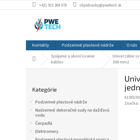
Prejsť
+421 915 368 078
objednavky@pwetech.sk
na
obsah
Kontakty
Podzemné plastové nádrže
O nás
Spájanie a ukončovanie
Univerzálne sv
Domov
káblov
300 mm2
B
Uni
o
Preskočiť
č
jedn
Kategórie
kategórie
n
8100100
ý
Podzemné plastové nádrže
Značka:
p
Nadzemné dekoračné sudy na dažďovú
a
vodu
n
Čerpadlá
e
Elektromery
l
Podzemná plastová monolitická pivnica