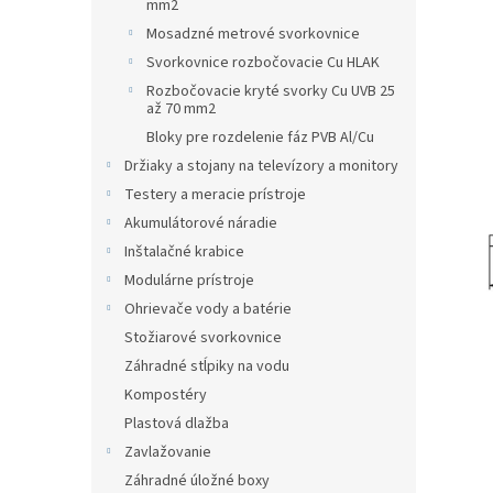
mm2
Mosadzné metrové svorkovnice
Svorkovnice rozbočovacie Cu HLAK
Rozbočovacie kryté svorky Cu UVB 25
až 70 mm2
Bloky pre rozdelenie fáz PVB Al/Cu
Držiaky a stojany na televízory a monitory
Testery a meracie prístroje
Akumulátorové náradie
Inštalačné krabice
Modulárne prístroje
Ohrievače vody a batérie
Stožiarové svorkovnice
Záhradné stĺpiky na vodu
Kompostéry
Plastová dlažba
Zavlažovanie
Záhradné úložné boxy