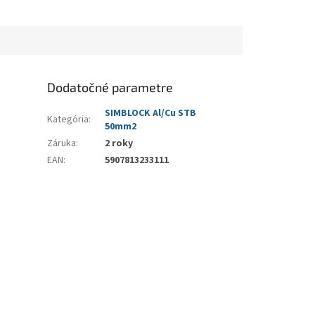
Dodatočné parametre
SIMBLOCK Al/Cu STB
Kategória
:
50mm2
Záruka
:
2 roky
EAN
:
5907813233111