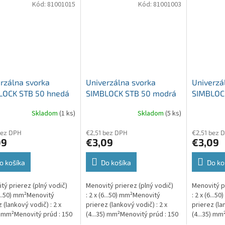
Kód:
81001015
Kód:
81001003
rzálna svorka
Univerzálna svorka
Univerzá
LOCK STB 50 hnedá
SIMBLOCK STB 50 modrá
SIMBLOCK
u 1x50mm2
Al/Cu 1x50mm2
Al/Cu 1
Skladom
(1 ks)
Skladom
(5 ks)
pólová, 2 otvory
jednopólová, 2 otvory
jednopól
bez DPH
€2,51 bez DPH
€2,51 bez 
09
€3,09
€3,09
o košíka
Do košíka
Do ko
tý prierez (plný vodič)
Menovitý prierez (plný vodič)
Menovitý pr
6...50) mm²Menovitý
: 2 x (6...50) mm²Menovitý
: 2 x (6...
 (lankový vodič) : 2 x
prierez (lankový vodič) : 2 x
prierez (la
5) mm²Menovitý prúd : 150
(4...35) mm²Menovitý prúd : 150
(4...35) mm
/ 150 A (Al)
A (Cu) / 150 A (Al)
A (Cu) / 150