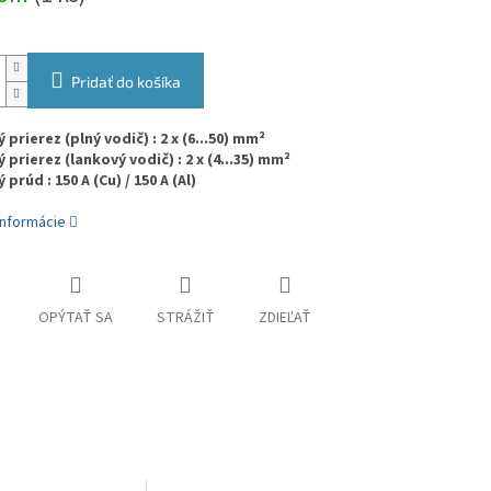
Pridať do košíka
prierez (plný vodič) : 2 x (6...50) mm²
 prierez (lankový vodič) : 2 x (4...35) mm²
prúd : 150 A (Cu) / 150 A (Al)
informácie
OPÝTAŤ SA
STRÁŽIŤ
ZDIEĽAŤ