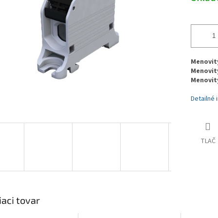
Menovitý 
Menovitý
Menovitý 
Detailné 
TLAČ
iaci tovar