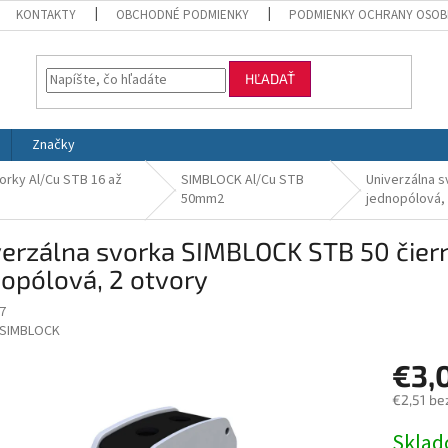
KONTAKTY
OBCHODNÉ PODMIENKY
PODMIENKY OCHRANY OSOB
HĽADAŤ
Značky
orky Al/Cu STB 16 až
SIMBLOCK Al/Cu STB
Univerzálna 
50mm2
jednopólová, 
verzálna svorka SIMBLOCK STB 50 čie
opólová, 2 otvory
7
SIMBLOCK
€3,
€2,51 be
Jednotk
Skla
cena: