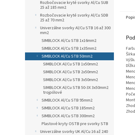
Rozbočovacie kryté svorky Al/Cu SUB
25 až 185 mm2
Rozbočovacie kryté svorky Al/Cu SDB
Popi
25 až 70 mm2
Univerzálne svorky Al/Cu STB 16 až 300
mm2
Pod
SIMBLOCK Al/Cu STB 1x16mm2
Farba
SIMBLOCK Al/Cu STB 1x35mm2
Šírka
SIMBLOCK Al/Cu STB 50mm2
Výšk
SIMBLOCK Al/Cu STB 1x50mm2
Dĺžk
Menov
SIMBLOCK Al/Cu STB 2x50mm2
Menov
SIMBLOCK Al/Cu STB 3x50mm2
Menov
SIMBLOCK Al/Cu STB 50-3X 3x50mm2
Menov
trojpólové
Poče
Montá
SIMBLOCK Al/Cu STB 95mm2
Zhoda
SIMBLOCK Al/Cu STB 185mm2
Zhod
SIMBLOCK Al/Cu STB 300mm2
Plastové kryty OSTB pre svorky STB
Univerzálne svorky UK Al/Cu 16 až 240