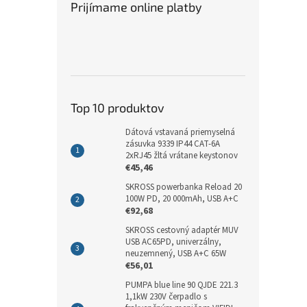
Prijímame online platby
Top 10 produktov
Dátová vstavaná priemyselná
zásuvka 9339 IP44 CAT-6A
2xRJ45 žltá vrátane keystonov
€45,46
SKROSS powerbanka Reload 20
100W PD, 20 000mAh, USB A+C
€92,68
SKROSS cestovný adaptér MUV
USB AC65PD, univerzálny,
neuzemnený, USB A+C 65W
€56,01
PUMPA blue line 90 QJDE 221.3
1,1kW 230V čerpadlo s