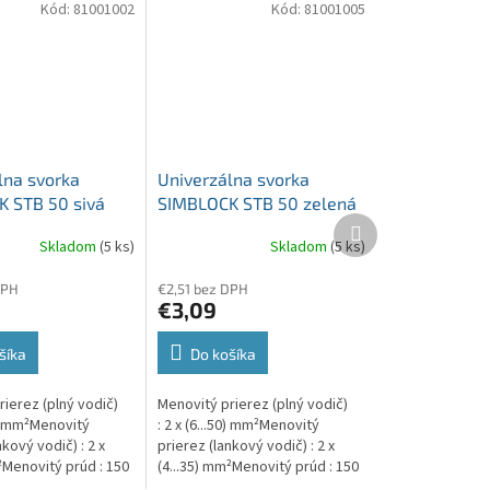
Kód:
81001002
Kód:
81001005
lna svorka
Univerzálna svorka
 STB 50 sivá
SIMBLOCK STB 50 zelená
Ďalší
x50mm2
Al/Cu 1x50mm2
produkt
Skladom
(5 ks)
Skladom
(5 ks)
ová, 2 otvory
jednopólová, 2 otvory
DPH
€2,51 bez DPH
€3,09
šíka
Do košíka
ierez (plný vodič)
Menovitý prierez (plný vodič)
50) mm²Menovitý
: 2 x (6...50) mm²Menovitý
nkový vodič) : 2 x
prierez (lankový vodič) : 2 x
²Menovitý prúd : 150
(4...35) mm²Menovitý prúd : 150
 A (Al)
A (Cu) / 150 A (Al)