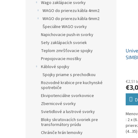
Wago zaklápacie svorky
WAGO do prierezu kábla 4mm2
WAGO do prierezu kábla 6mm2
Špeciálne WAGO svorky
Napichovacie push-in svorky
Sety zaklápacích svoriek
Unive
Teplom zmršťovacie spojky
SIMB
Prepojovacie mostíky
Al/C
Káblové spojky
jedno
Spojky priame s prechodkou
€2,51 
Rozvodné krabice pre kuchynské
€3,
spotrebiče
Ekvipotenciálne svorkovnice
D
Zbernicové svorky
Svietidlové a lustrové svorky
Menovi
: 2 x (
Bloky skratovacích svoriek pre
transformátory prúdu
prierez
(4...3
Chrániče hrán lemovky
A (Cu) 