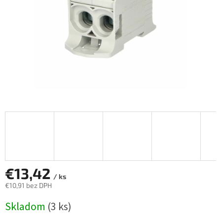
€13,42
/ ks
€10,91 bez DPH
Jednotková
Skladom
(3 ks)
cena: