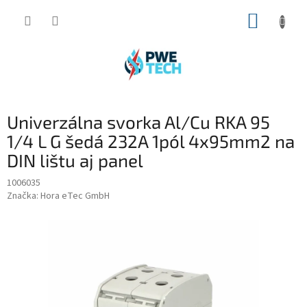
Prejsť
NÁKUP
na
obsah
KOŠÍK
Univerzálna svorka Al/Cu RKA 95
1/4 L G šedá 232A 1pól 4x95mm2 na
DIN lištu aj panel
1006035
Značka:
Hora eTec GmbH