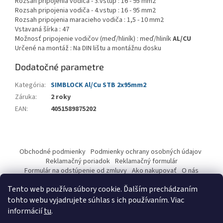
Rozsah pripojenia vodiča - 3.vstup : 16 - 95 mm2
Rozsah pripojenia vodiča - 4.vstup : 16 - 95 mm2
Rozsah pripojenia maracieho vodiča : 1,5 - 10 mm2
Vstavaná šírka : 47
Možnosť pripojenie vodičov (meď/hliník) : meď/hliník
AL/CU
Určené na montáž : Na DIN lištu a montážnu dosku
Dodatočné parametre
Kategória
:
SIMBLOCK Al/Cu STB 2x95mm2
Záruka
:
2 roky
EAN
:
4051589875202
Z
á
Obchodné podmienky
Podmienky ochrany osobných údajov
p
Reklamačný poriadok
Reklamačný formulár
ä
Formulár na odstúpenie od zmluvy
Ako nakupovať
O nás
Kontakty
t
Tento web používa súbory cookie. Ďalším prechádzaním
i
tohto webu vyjadrujete súhlas s ich používaním. Viac
e
informácií
tu
.