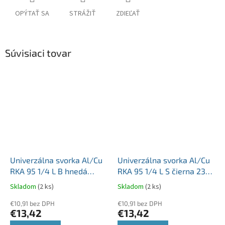
OPÝTAŤ SA
STRÁŽIŤ
ZDIEĽAŤ
Súvisiaci tovar
Univerzálna svorka Al/Cu
Univerzálna svorka Al/Cu
RKA 95 1/4 L B hnedá
RKA 95 1/4 L S čierna 232A
232A 1pól 4x95mm2 na
1pól 4x95mm2 na DIN lištu
Skladom
(2 ks)
Skladom
(2 ks)
DIN lištu aj panel
aj panel
€10,91 bez DPH
€10,91 bez DPH
€13,42
€13,42