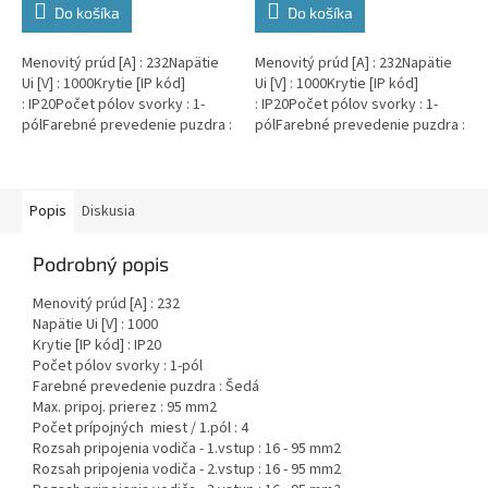
Do košíka
Do košíka
Menovitý prúd [A] : 232Napätie
Menovitý prúd [A] : 232Napätie
Ui [V] : 1000Krytie [IP kód]
Ui [V] : 1000Krytie [IP kód]
: IP20Počet pólov svorky : 1-
: IP20Počet pólov svorky : 1-
pólFarebné prevedenie puzdra :
pólFarebné prevedenie puzdra :
HnedáMax. pripoj. prierez : 95
ČiernaMax. pripoj. prierez : 95
mm2Počet...
mm2Počet...
Popis
Diskusia
Podrobný popis
Menovitý prúd [A] : 232
Napätie Ui [V] : 1000
Krytie [IP kód] : IP20
Počet pólov svorky : 1-pól
Farebné prevedenie puzdra : Šedá
Max. pripoj. prierez : 95 mm2
Počet prípojných miest / 1.pól : 4
Rozsah pripojenia vodiča - 1.vstup : 16 - 95 mm2
Rozsah pripojenia vodiča - 2.vstup : 16 - 95 mm2