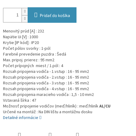
Pridať do košíka
Menovitý prúd [A] : 232
Napätie Ui [V] : 1000
Krytie [IP kód] : IP20
Počet pólov svorky : 1-pól
Farebné prevedenie puzdra : Šedá
Max. pripoj. prierez : 95 mm2
Počet prípojných miest / 1.pól : 4
Rozsah pripojenia vodiča - 1.vstup : 16 - 95 mm2
Rozsah pripojenia vodiča - 2.vstup : 16 - 95 mm2
Rozsah pripojenia vodiča - 3.vstup : 16 - 95 mm2
Rozsah pripojenia vodiča - 4.vstup : 16 - 95 mm2
Rozsah pripojenia maracieho vodiča : 1,5 - 10 mm2
Vstavaná šírka : 47
Možnosť pripojenie vodičov (meď/hliník) : meď/hliník
AL/CU
Určené na montáž : Na DIN lištu a montážnu dosku
Detailné informácie