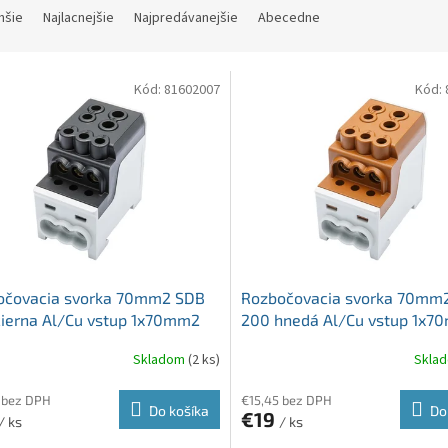
hšie
Najlacnejšie
Najpredávanejšie
Abecedne
Kód:
81602007
Kód:
očovacia svorka 70mm2 SDB
Rozbočovacia svorka 70mm
ierna Al/Cu vstup 1x70mm2
200 hnedá Al/Cu vstup 1x7
up 6x16mm2 a 1x35mm2
výstup 6x16mm2 a 1x35mm2
Skladom
(2 ks)
Skla
 bez DPH
€15,45 bez DPH
Do košíka
Do
€19
/ ks
/ ks