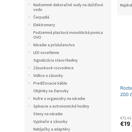
p
a
Nadzemné dekoračné sudy na dažďovú
Najdra
a
vodu
d
n
e
Čerpadlá
e
V
n
Elektromery
l
ý
i
Podzemná plastová monolitická pivnica
p
e
OVO
i
p
Náradie a príslušenstvo
s
r
LED osvetlenie
p
o
Signalizácia stavu hladiny
r
d
Zásuvkové rozvodnice
o
u
d
k
Vidlice a zásuvky
u
t
Predlžovacie káble
Rozb
k
o
Objímky na žiarovky
200 č
t
v
Kufre a organizéry na náradie
výst
o
Spínacie a astronomické hodiny
v
Steny na náradie
€15,45
Vypínače a zásuvky
€19
Nabíjačky a adaptéry