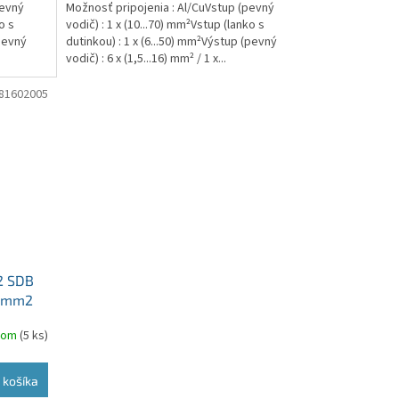
pevný
Možnosť pripojenia : Al/CuVstup (pevný
o s
vodič) : 1 x (10...70) mm²Vstup (lanko s
(pevný
dutinkou) : 1 x (6...50) mm²Výstup (pevný
vodič) : 6 x (1,5...16) mm² / 1 x...
81602005
2 SDB
70mm2
dom
(5 ks)
 košíka