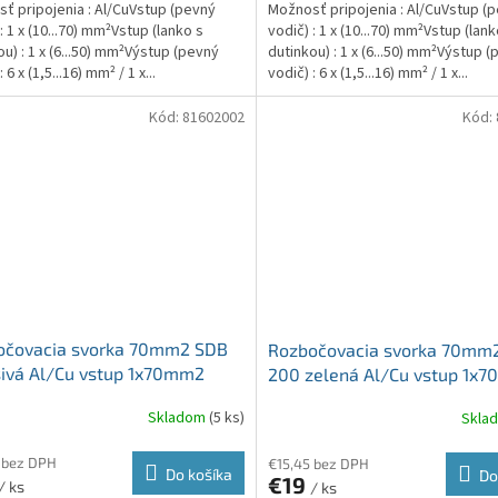
ť pripojenia : Al/CuVstup (pevný
Možnosť pripojenia : Al/CuVstup (
: 1 x (10...70) mm²Vstup (lanko s
vodič) : 1 x (10...70) mm²Vstup (lank
ou) : 1 x (6...50) mm²Výstup (pevný
dutinkou) : 1 x (6...50) mm²Výstup 
 6 x (1,5...16) mm² / 1 x...
vodič) : 6 x (1,5...16) mm² / 1 x...
Kód:
81602002
Kód:
očovacia svorka 70mm2 SDB
Rozbočovacia svorka 70mm
ivá Al/Cu vstup 1x70mm2
200 zelená Al/Cu vstup 1x
up 6x16mm2 a 1x35mm2
výstup 6x16mm2 a 1x35mm2
Skladom
(5 ks)
Skla
 bez DPH
€15,45 bez DPH
Do košíka
Do
€19
/ ks
/ ks