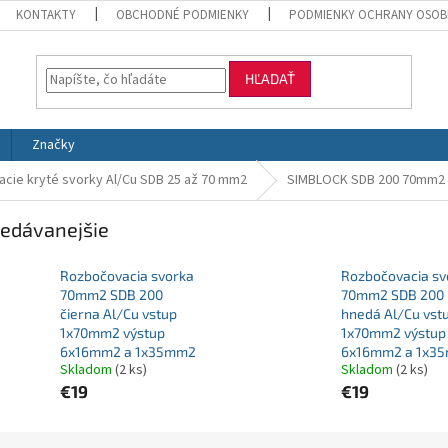
KONTAKTY
OBCHODNÉ PODMIENKY
PODMIENKY OCHRANY OSOB
HĽADAŤ
Značky
cie kryté svorky Al/Cu SDB 25 až 70 mm2
SIMBLOCK SDB 200 70mm2
edávanejšie
Rozbočovacia svorka
Rozbočovacia sv
70mm2 SDB 200
70mm2 SDB 200
čierna Al/Cu vstup
hnedá Al/Cu vst
1x70mm2 výstup
1x70mm2 výstup
6x16mm2 a 1x35mm2
6x16mm2 a 1x3
Skladom
(2 ks)
Skladom
(2 ks)
€19
€19