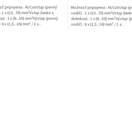
ť pripojenia : Al/CuVstup (pevný
Možnosť pripojenia : Al/CuVstup (
: 1 x (10...70) mm²Vstup (lanko s
vodič) : 1 x (10...70) mm²Vstup (lank
ou) : 1 x (6...50) mm²Výstup (pevný
dutinkou) : 1 x (6...50) mm²Výstup 
 6 x (1,5...16) mm² / 1 x...
vodič) : 6 x (1,5...16) mm² / 1 x...
O
v
l
á
d
a
c
i
e
p
r
v
k
y
v
ý
p