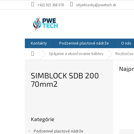
Prejsť
+421 915 368 078
objednavky@pwetech.sk
na
obsah
Kontakty
Podzemné plastové nádrže
O nás
Domov
Spájanie a ukončovanie káblov
Rozbočova
Najpr
SIMBLOCK SDB 200
70mm2
B
o
Preskočiť
č
Kategórie
kategórie
n
ý
Podzemné plastové nádrže
R