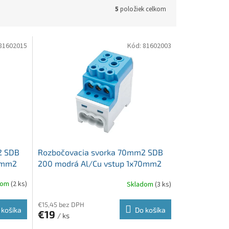
5
položiek celkom
81602015
Kód:
81602003
2 SDB
Rozbočovacia svorka 70mm2 SDB
0mm2
200 modrá Al/Cu vstup 1x70mm2
výstup 6x16mm2 a 1x35mm2
dom
(2 ks)
Skladom
(3 ks)
€15,45 bez DPH
 košíka
Do košíka
€19
/ ks