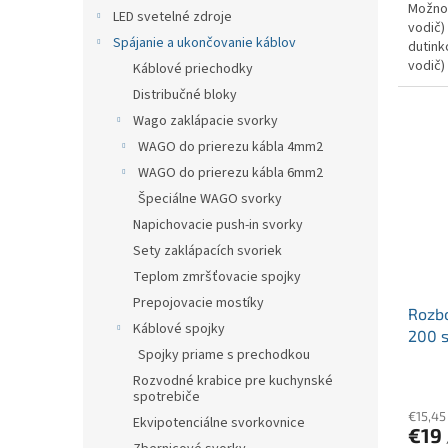
Možnos
LED svetelné zdroje
vodič) 
Spájanie a ukončovanie káblov
dutink
vodič) :
Káblové priechodky
Distribučné bloky
Wago zaklápacie svorky
WAGO do prierezu kábla 4mm2
WAGO do prierezu kábla 6mm2
Špeciálne WAGO svorky
Napichovacie push-in svorky
Sety zaklápacích svoriek
Teplom zmršťovacie spojky
Prepojovacie mostíky
Rozb
Káblové spojky
200 s
Spojky priame s prechodkou
výst
Rozvodné krabice pre kuchynské
spotrebiče
€15,45
Ekvipotenciálne svorkovnice
€19