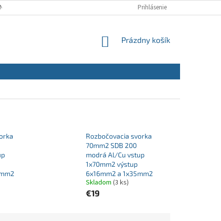
NÝCH ÚDAJOV
REKLAMAČNÝ PORIADOK
Prihlásenie
REKLAMAČNÝ FORMULÁR
NÁKUPNÝ
Prázdny košík
KOŠÍK
orka
Rozbočovacia svorka
70mm2 SDB 200
up
modrá Al/Cu vstup
1x70mm2 výstup
5mm2
6x16mm2 a 1x35mm2
Skladom
(3 ks)
€19