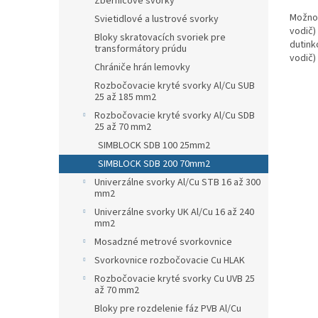
Zbernicové svorky
Možnos
Svietidlové a lustrové svorky
vodič) 
Bloky skratovacích svoriek pre
dutink
transformátory prúdu
vodič) :
Chrániče hrán lemovky
Rozbočovacie kryté svorky Al/Cu SUB
25 až 185 mm2
Rozbočovacie kryté svorky Al/Cu SDB
25 až 70 mm2
SIMBLOCK SDB 100 25mm2
SIMBLOCK SDB 200 70mm2
Univerzálne svorky Al/Cu STB 16 až 300
mm2
Univerzálne svorky UK Al/Cu 16 až 240
mm2
Mosadzné metrové svorkovnice
Svorkovnice rozbočovacie Cu HLAK
Rozbočovacie kryté svorky Cu UVB 25
až 70 mm2
Bloky pre rozdelenie fáz PVB Al/Cu