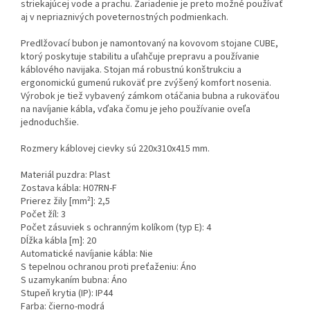
striekajúcej vode a prachu. Zariadenie je preto možné používať
aj v nepriaznivých poveternostných podmienkach.
Predlžovací bubon je namontovaný na kovovom stojane CUBE,
ktorý poskytuje stabilitu a uľahčuje prepravu a používanie
káblového navijaka. Stojan má robustnú konštrukciu a
ergonomickú gumenú rukoväť pre zvýšený komfort nosenia.
Výrobok je tiež vybavený zámkom otáčania bubna a rukoväťou
na navíjanie kábla, vďaka čomu je jeho používanie oveľa
jednoduchšie.
Rozmery káblovej cievky sú 220x310x415 mm.
Materiál puzdra: Plast
Zostava kábla: H07RN-F
Prierez žily [mm²]: 2,5
Počet žíl: 3
Počet zásuviek s ochranným kolíkom (typ E): 4
Dĺžka kábla [m]: 20
Automatické navíjanie kábla: Nie
S tepelnou ochranou proti preťaženiu: Áno
S uzamykaním bubna: Áno
Stupeň krytia (IP): IP44
Farba: čierno-modrá