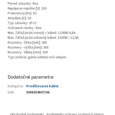
Pevné zásuvky: Áno
Napájacie napätie [V]: 230
Frekvencia [Hz]: 50
Aktuálne [A]: 16
Typ zásuvky: 2P+Z
Ochranné clonky : Áno
Max. Záťaž/prúd zvinutý c kábel: 1100W/4,8A
Max. Záťaž/prúd odvinutý kábel: 3200W / 13,9A
Rozmery - šírka [mm]: 265
Rozmery - výška [mm]: 365
Rozmery - hĺbka [mm]: 200
Typ izolácie: guma odolná voči olejom
Dodatočné parametre
Kategória
:
Predlžovacie káble
EAN
:
5908254847196
Z
á
Obchodné podmienky
Podmienky ochrany osobných údajov