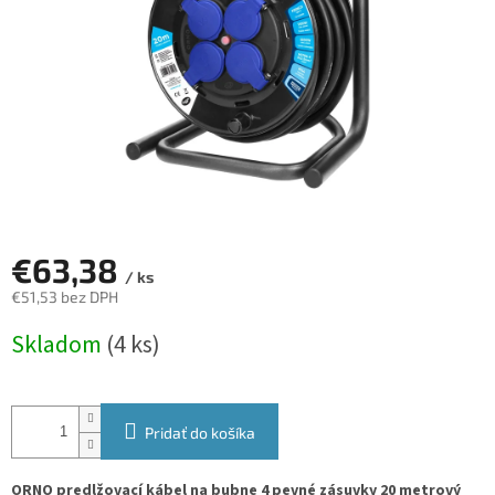
€63,38
/ ks
€51,53 bez DPH
Jednotková
Skladom
(4 ks)
cena:
Pridať do košíka
ORNO predlžovací kábel na bubne 4 pevné zásuvky 20 metrový