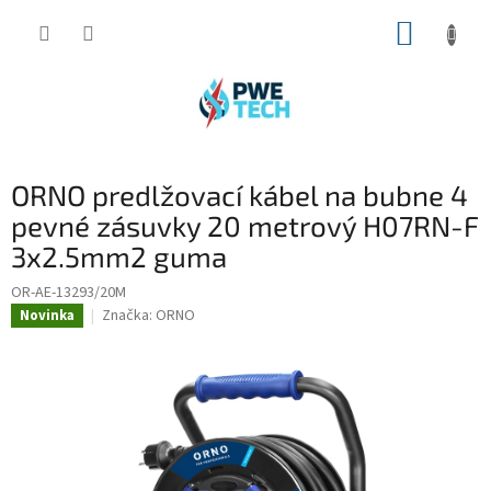
Prejsť
NÁKUP
na
obsah
KOŠÍK
ORNO predlžovací kábel na bubne 4
pevné zásuvky 20 metrový H07RN-F
3x2.5mm2 guma
OR-AE-13293/20M
Značka:
ORNO
Novinka