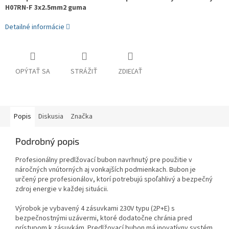
H07RN-F 3x2.5mm2 guma
Detailné informácie
OPÝTAŤ SA
STRÁŽIŤ
ZDIEĽAŤ
Popis
Diskusia
Značka
Podrobný popis
Profesionálny predlžovací bubon navrhnutý pre použitie v
náročných vnútorných aj vonkajších podmienkach. Bubon je
určený pre profesionálov, ktorí potrebujú spoľahlivý a bezpečný
zdroj energie v každej situácii.
Výrobok je vybavený 4 zásuvkami 230V typu (2P+E) s
bezpečnostnými uzávermi, ktoré dodatočne chránia pred
prístupom k zásuvkám. Predlžovací bubon má inovatívny systém