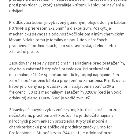
proti prekrúcaniu, ktorý zabraňuje krúteniu káblov pri navíjaní a
odvíjaní.
Predlžovací bubon je vybavený gumeným, oleju odolným káblom
H07RN-F s prierezom 3x2,5mm² a dĺžkou 20m. Poskytuje
mechanickú pevnosť a odolnosť voči olejom a iným chemickým
látkam. Vďaka tomu je ideálny na použitie v náročných
pracovných podmienkach, ako sú staveniská, dielne alebo
záhradné práce.
Zabudovaný tepelný spínač chráni zariadenie pred preťažením,
aby bola zaistená bezpečná prevádzka. Pri prekročení
maximálnej záťaže spínač automaticky odpojí napájanie, čím
zabráni poškodeniu kábla a pripojeného zariadenia. Predlžovací
kábel je určený na prevádzku pri napájacom napätí 230V a
frekvencii 50Hz s maximálnym zaťažením 3200W (keď je vodič
odvinutý) alebo 1100W (keď je vodič zvinutý).
Zásuvky sú navyše vybavené krytmi, ktoré ich chránia pred
nečistotami, prachom a vlhkosťou. To je dôležité najmä v
náročných podmienkach prostredia. Kryty sú modré a
charakteristické pre špičkové produkty značky Orno for
Professionals. Stupeň krytia IP44 zaisťuje odolnosť proti