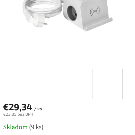
€29,34
/ ks
€23,85 bez DPH
Jednotková
Skladom
(9 ks)
cena: