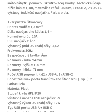
iného nábytku pomocou skrutkovacej svorky. Technické údaje:
dĺžka kábla: 1,4m, maximálna záťaž: 3680W, 2 x USB-A, 2 x USB-C
výstupy, indukčná nabíjačka. Farba: biela.
Tvar puzdra: štvorcový
Prierez vodiča: 1,5 mm²
Dĺžka napájacieho kábla: 1,4 m
Nominálny prúd: 16A
USB nabíjačka: Áno
Výstupný prúd USB nabíjačky: 3,4 A
Frekvencia: 50Hz
Bezpečnostné krytky: Áno
Rozmery - šírka: 94 mm
Rozmery - výška: 100 mm
Rozmery - hĺbka: 71 mm
Počet USB pripojení: 4x(2 x USB-A, 2 x USB-C)
Počet zásuviek podľa francúzskeho štandardu (Typ E): 2
Farba: Biela
Materiál: Plast
Stupeň krytia (IP): IP20
Výstupné napätie USB nabíjačky: 5V
Výstupný výkon USB nabíjačky: 17W
Typ USB portu: USB-A + USB-C