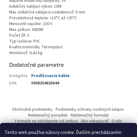
Napätie indukčnej nabíjačky: 5V
Indukčný nabíjací výkon: 10W
Max. indukčná nabíjacia vzdialenosť: 8 mm
Prevádzková teplota: +10°C až +35°C
Menovité napätie: 230 V
Max. príkon: 3680W
Počet žíl: 3
Typ izolácie: PVC
Kvalita materiálu: Termoplast
Hmotnosť: 0,42 kg
Dodatočné parametre
Kategória
:
Predlžovacie káble
EAN
:
5908254825644
Z
á
Obchodné podmienky
Podmienky ochrany osobných údajov
p
Reklamačný poriadok
Reklamačný formulár
ä
Formulár na odstúpenie od zmluvy
Ako nakupovať
O nás
Kontakty
t
Tento web používa súbory cookie. Ďalším prechádzaním
i