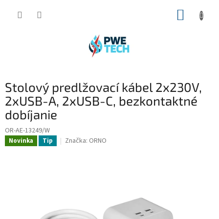
Prejsť
NÁKUP
na
obsah
KOŠÍK
Stolový predlžovací kábel 2x230V,
2xUSB-A, 2xUSB-C, bezkontaktné
dobíjanie
OR-AE-13249/W
Značka:
ORNO
Novinka
Tip