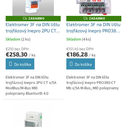
u
p
k
r
t
o
ZADARMO
ZADARMO
Z
Z
o
A
A
d
Elektromer 3F na DIN lištu
Elektromer 3F na DIN lištu
D
D
v
u
trojfázový Inepro 2PU CT
trojfázový Inepro PRO380-
A
A
R
R
k
x/5A ModBus/M-Bus MID
CT Mb x/5A M-Bus, MID
M
M
Skladom
(2 ks)
Skladom
(4 ks)
t
O
O
polopriamy
polopriamy
o
€210 bez DPH
€151,45 bez DPH
€258,30
€186,28
v
/ ks
/ ks
Do košíka
Do košíka
Elektromer 3F na DIN lištu
Elektromer 3F na DIN lištu
trojfázový Inepro 2PU CT x/5A
trojfázový Inepro PRO380-CT
ModBus/M-Bus MID
Mb x/5A M-Bus, MID polopriamy
polopriamy Bluetooth 4.0
rozhranie