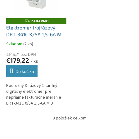
ZADARMO
Z
A
Elektromer trojfázový
D
DRT-341C X/5A 1,5-6A MID
A
R
B+D, M-Bus, podsvietený
M
Skladom
(2 ks)
O
displej LCD 6+2
€145,71 bez DPH
€179,22
/ ks
Do košíka
Podružný 3-fázový 1-tarifný
digitálny elektromer pre
nepriame fakturačné meranie
DRT-341C X/5A 1,5-6A MID
(certifikácia MID), M-Bus
komunikácia.
3
položiek celkom
O
v
l
Z
á