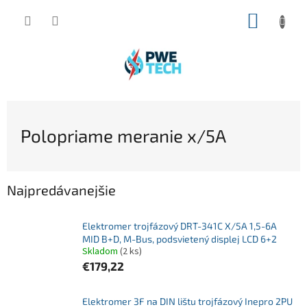
Prejsť
NÁKUP
na
obsah
KOŠÍK
Polopriame meranie x/5A
Najpredávanejšie
Elektromer trojfázový DRT-341C X/5A 1,5-6A
MID B+D, M-Bus, podsvietený displej LCD 6+2
Skladom
(2 ks)
€179,22
Elektromer 3F na DIN lištu trojfázový Inepro 2PU