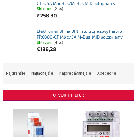
CT x/5A ModBus/M-Bus MID polopriamy
Skladom
(2 ks)
€258,30
Elektromer 3F na DIN lištu trojfázový Inepro
PRO380-CT Mb x/5A M-Bus, MID polopriamy
Skladom
(4 ks)
€186,28
R
a
Najdrahšie
Najlacnejšie
Najpredávanejšie
Abecedne
d
e
n
OTVORIŤ FILTER
i
e
V
p
ý
r
p
o
i
d
s