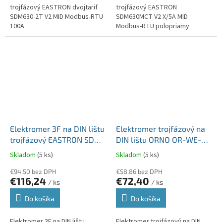
trojfázový EASTRON dvojtarif
trojfázový EASTRON
SDM630-2T V2 MID Modbus-RTU
SDM630MCT V2 X/5A MID
100A
Modbus-RTU polopriamy
Elektromer 3F na DIN lištu
Elektromer trojfázový na
trojfázový EASTRON SDM
DIN lištu ORNO OR-WE-
630-M Modbus-RTU 10 až
517 80A MID RS-485
Skladom
(5 ks)
Skladom
(5 ks)
100A MID
Modbus 4 tarif
€94,50 bez DPH
€58,86 bez DPH
€116,24
€72,40
/ ks
/ ks
Do košíka
Do košíka
Elektromer 3F na DIN lištu
Elektromer trojfázový na DIN