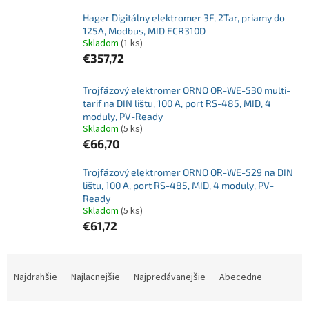
Hager Digitálny elektromer 3F, 2Tar, priamy do
125A, Modbus, MID ECR310D
Skladom
(1 ks)
€357,72
Trojfázový elektromer ORNO OR-WE-530 multi-
tarif na DIN lištu, 100 A, port RS-485, MID, 4
moduly, PV-Ready
Skladom
(5 ks)
€66,70
Trojfázový elektromer ORNO OR-WE-529 na DIN
lištu, 100 A, port RS-485, MID, 4 moduly, PV-
Ready
Skladom
(5 ks)
€61,72
R
a
Najdrahšie
Najlacnejšie
Najpredávanejšie
Abecedne
d
e