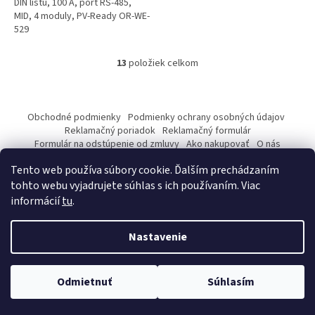
DIN lištu, 100 A, port RS-485,
MID, 4 moduly, PV-Ready OR-WE-
529
13
položiek celkom
O
v
l
Z
á
á
Obchodné podmienky
Podmienky ochrany osobných údajov
d
p
Reklamačný poriadok
Reklamačný formulár
a
ä
Formulár na odstúpenie od zmluvy
Ako nakupovať
O nás
c
Kontakty
t
i
Tento web používa súbory cookie. Ďalším prechádzaním
i
e
tohto webu vyjadrujete súhlas s ich používaním. Viac
p
e
informácií
tu
.
r
v
Vytvoril Shoptet
k
Nastavenie
y
v
ý
Copyright 2026
pwetech.store
. Všetky práva vyhradené.
Upraviť
Odmietnuť
Súhlasím
p
nastavenie cookies
i
s