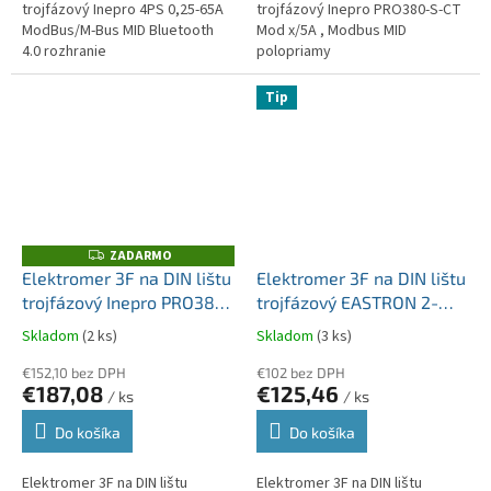
trojfázový Inepro 4PS 0,25-65A
trojfázový Inepro PRO380-S-CT
ModBus/M-Bus MID Bluetooth
Mod x/5A , Modbus MID
4.0 rozhranie
polopriamy
Tip
ZADARMO
Z
A
Elektromer 3F na DIN lištu
Elektromer 3F na DIN lištu
D
trojfázový Inepro PRO380-
trojfázový EASTRON 2-
A
R
ModBus 0,25-100A
tarif SDM630MCT-2T V2
M
Skladom
(2 ks)
Skladom
(3 ks)
O
ModBus, MID
X/5A MID Modbus-RTU
€152,10 bez DPH
polopriamy
€102 bez DPH
€187,08
€125,46
/ ks
/ ks
Do košíka
Do košíka
Elektromer 3F na DIN lištu
Elektromer 3F na DIN lištu