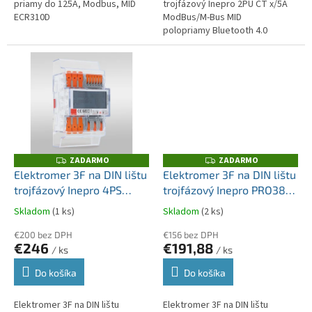
priamy do 125A, Modbus, MID
trojfázový Inepro 2PU CT x/5A
ECR310D
ModBus/M-Bus MID
polopriamy Bluetooth 4.0
rozhranie
ZADARMO
ZADARMO
Z
Z
A
A
Elektromer 3F na DIN lištu
Elektromer 3F na DIN lištu
D
D
trojfázový Inepro 4PS
trojfázový Inepro PRO380-
A
A
R
R
0,25-65A ModBus/M-Bus
S-CT Mod x/5A , Modbus
M
M
Skladom
(1 ks)
Skladom
(2 ks)
O
O
MID
MID polopriamy
€200 bez DPH
€156 bez DPH
€246
€191,88
/ ks
/ ks
Do košíka
Do košíka
Elektromer 3F na DIN lištu
Elektromer 3F na DIN lištu