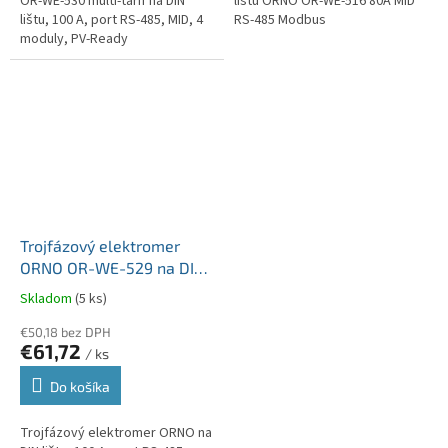
OR-WE-530 multi-tarif na DIN
lištu ORNO OR-WE-516 80A MID
lištu, 100 A, port RS-485, MID, 4
RS-485 Modbus
moduly, PV-Ready
Trojfázový elektromer
ORNO OR-WE-529 na DIN
lištu, 100 A, port RS-485,
Skladom
(5 ks)
MID, 4 moduly, PV-Ready
€50,18 bez DPH
€61,72
/ ks
Do košíka
Trojfázový elektromer ORNO na