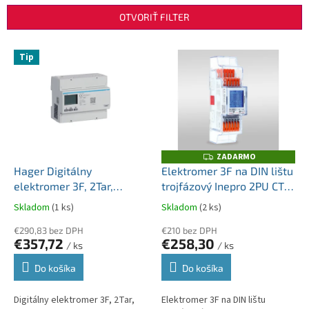
n
OTVORIŤ FILTER
i
e
V
p
Tip
ý
r
p
o
i
d
s
u
p
k
r
t
o
ZADARMO
Z
o
A
d
Hager Digitálny
Elektromer 3F na DIN lištu
D
v
u
elektromer 3F, 2Tar,
trojfázový Inepro 2PU CT
A
R
k
priamy do 125A, Modbus,
x/5A ModBus/M-Bus MID
M
Skladom
(1 ks)
Skladom
(2 ks)
t
O
MID ECR310D
polopriamy
o
€290,83 bez DPH
€210 bez DPH
€357,72
€258,30
v
/ ks
/ ks
Do košíka
Do košíka
Digitálny elektromer 3F, 2Tar,
Elektromer 3F na DIN lištu