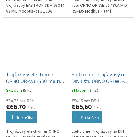
trojfázový EASTRON SDM 630-M
lištu ORNO OR-WE-517 80A MID
V2 MID Modbus-RTU 100A
RS-485 Modbus 4 tarif
Trojfázový elektromer
Elektromer trojfázový na
ORNO OR-WE-530 multi-
DIN lištu ORNO OR-WE-
tarif na DIN lištu, 100 A,
516 80A MID RS-485
Skladom
(5 ks)
Skladom
(8 ks)
port RS-485, MID, 4
Modbus
moduly, PV-Ready
€54,23 bez DPH
€54,15 bez DPH
€66,70
€66,60
/ ks
/ ks
Do košíka
Do košíka
Trojfázový elektromer ORNO
Elektromer trojfázový na DIN