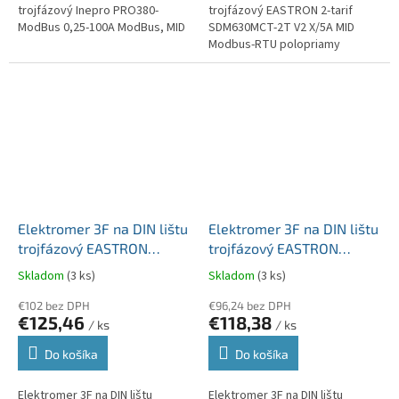
trojfázový Inepro PRO380-
trojfázový EASTRON 2-tarif
ModBus 0,25-100A ModBus, MID
SDM630MCT-2T V2 X/5A MID
Modbus-RTU polopriamy
Elektromer 3F na DIN lištu
Elektromer 3F na DIN lištu
trojfázový EASTRON
trojfázový EASTRON
dvojtarif SDM630-2T V2
SDM630MCT V2 X/5A MID
Skladom
(3 ks)
Skladom
(3 ks)
MID Modbus-RTU 100A
Modbus-RTU polopriamy
€102 bez DPH
€96,24 bez DPH
€125,46
€118,38
/ ks
/ ks
Do košíka
Do košíka
Elektromer 3F na DIN lištu
Elektromer 3F na DIN lištu