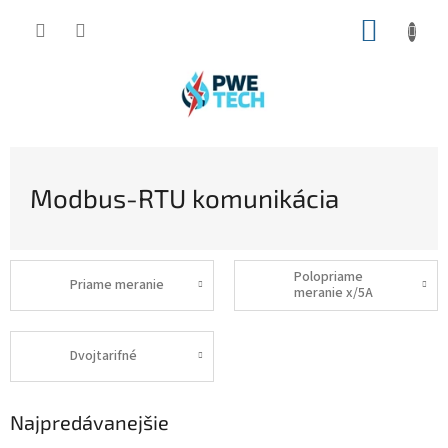
Prejsť
NÁKUP
na
obsah
KOŠÍK
Modbus-RTU komunikácia
Polopriame
Priame meranie
meranie x/5A
Dvojtarifné
Najpredávanejšie