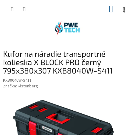
Prejsť
NÁKUP
na
obsah
KOŠÍK
Kufor na náradie transportné
kolieska X BLOCK PRO černý
795x380x307 KXB8040W-S411
KXB8040W-S411
Značka:
Kistenberg