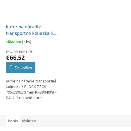
Kufor na náradie
transportné kolieska X
BLOCK TECH
Skladom
(2 ks)
795x380x307mm
KXB8040WF-S411
€54,08 bez DPH
€66,52
Do košíka
Kufor na náradie transportné
kolieska X BLOCK TECH
795x380x307mm KXB8040WF-
S411. 2 rukoväte pre
jednoduchú prepravu a
prenášanie. 2 hliníkové lišty v
kryte na...
Popis
Diskusia