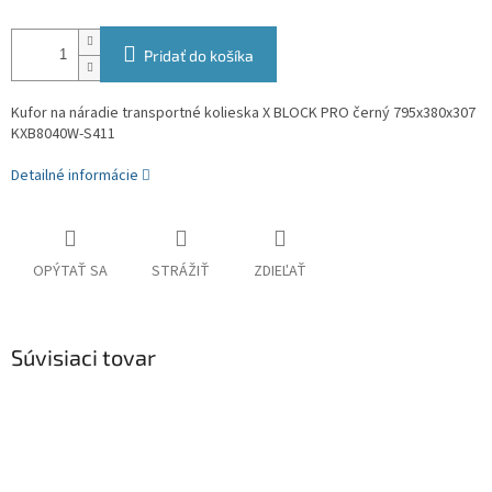
Pridať do košíka
Kufor na náradie transportné kolieska X BLOCK PRO černý 795x380x307
KXB8040W-S411
Detailné informácie
OPÝTAŤ SA
STRÁŽIŤ
ZDIEĽAŤ
Súvisiaci tovar