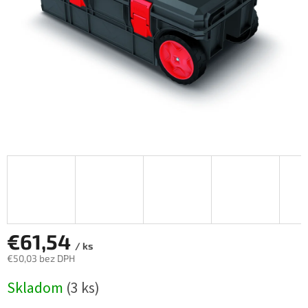
€61,54
/ ks
€50,03 bez DPH
Jednotková
Skladom
(3 ks)
cena: