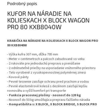
Podrobný popis
KUFOR NA NÁRADIE NA
KOLIESKACH X BLOCK WAGON
PRO 80 KXB8040W
KRABIČKA NA NÁRADIE NA KOLIESKACH X BLOCK WAGON PRO
80 KXB8040W
- Výška kufra 307 mm, dĺžka 795 mm
- Meter v centimetroch a palcoch zabudované vo veku
- 2 rukoväte pre jednoduchú prepravu a prenášanie
- 2 odnímateľné priečky na usporiadanie vnútorného priestoru
- Telo vyrobené z vysokopevnostnej polymérnej zmesi
- Kovové pánty
- Pevné tesnenie zaisťuje ochranu pred prachom a vodou
- Pevné elastomérové ​​kolesá s dezénom zaisťujú lepšiu
rovnováhu a vyšší komfort pri transporte
- Funkcia pracovnej plošiny - nosnosť do 120 kg
- Nosnosť do 50 kg umožňujúca prepravu ťažšieho náradia
- Kompatibilita s: X BLOCK, X BLOCK BRIDGE, S BLOCK PRO