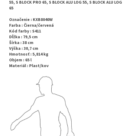
55, S BLOCK PRO 65, S BLOCK ALU LOG 55, S BLOCK ALU LOG
65
Označenie : KXB8040W
Farba : Čierna/červená
Kód farby : S411
Dĺžka : 79,5 cm
Šírka : 38 cm
Výška : 30,7 cm
Hmotnosť : 5,814 kg
Objem : 65 l
Materiál : Plast/kov