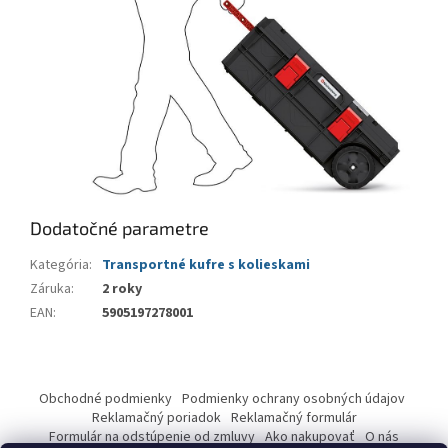
Dodatočné parametre
Kategória
:
Transportné kufre s kolieskami
Záruka
:
2 roky
EAN
:
5905197278001
Z
á
Obchodné podmienky
Podmienky ochrany osobných údajov
p
Reklamačný poriadok
Reklamačný formulár
ä
Formulár na odstúpenie od zmluvy
Ako nakupovať
O nás