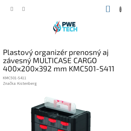
Prejsť
NÁKUP
na
obsah
KOŠÍK
Plastový organizér prenosný aj
závesný MULTICASE CARGO
400x200x392 mm KMC501-S411
KMC501-S411
Značka:
Kistenberg