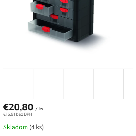
€20,80
/ ks
€16,91 bez DPH
Jednotková
Skladom
(4 ks)
cena: