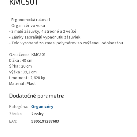
KMC501
- Ergonomická rukoväť
- Organizér vo veku
- 3 malé zásuvky, 4 stredné a 2 veľké
- Zámky zabraňujú vypadnutiu zásuviek
- Telo vyrobené zo zmesi polymérov so zvýšenou odolnosťou
Označenie : KMC501
Dĺžka : 40 cm
Šírka : 20 cm
Výška : 39,2 cm
Hmotnosť : 2,628 kg
Materiál : Plast
Dodatočné parametre
Kategória
:
Organizéry
Záruka
:
2 roky
EAN
:
5905197287683