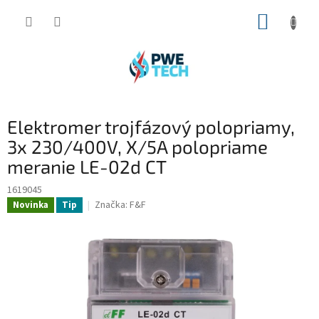
Prejsť
NÁKUP
na
obsah
KOŠÍK
Elektromer trojfázový polopriamy,
3x 230/400V, X/5A polopriame
meranie LE-02d CT
1619045
Značka:
F&F
Novinka
Tip