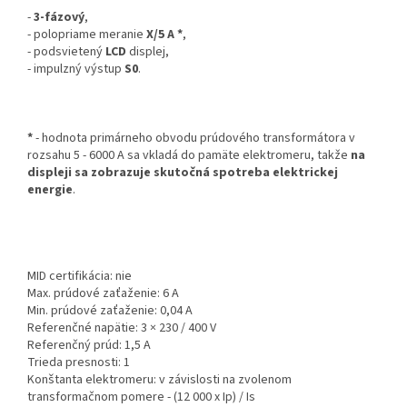
-
3-fázový
,
- polopriame meranie
X/5 A *
,
- podsvietený
LCD
displej,
- impulzný výstup
S0
.
*
- hodnota primárneho obvodu prúdového transformátora v
rozsahu 5 - 6000 A sa vkladá do pamäte elektromeru, takže
na
displeji sa zobrazuje skutočná spotreba elektrickej
energie
.
MID certifikácia: nie
Max. prúdové zaťaženie: 6 A
Min. prúdové zaťaženie: 0,04 A
Referenčné napätie: 3 × 230 / 400 V
Referenčný prúd: 1,5 A
Trieda presnosti: 1
Konštanta elektromeru: v závislosti na zvolenom
transformačnom pomere - (12 000 x Ip) / Is