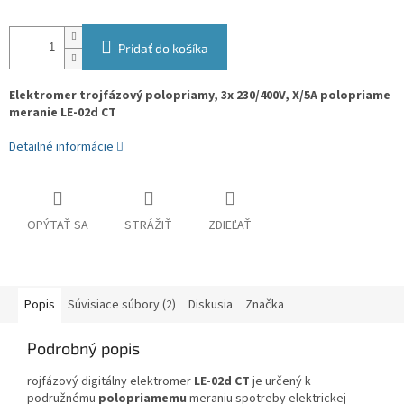
Pridať do košíka
Elektromer trojfázový polopriamy, 3x 230/400V, X/5A polopriame
meranie LE-02d CT
Detailné informácie
OPÝTAŤ SA
STRÁŽIŤ
ZDIEĽAŤ
Popis
Súvisiace súbory (2)
Diskusia
Značka
Podrobný popis
rojfázový digitálny elektromer
LE-02d CT
je určený k
podružnému
polopriamemu
meraniu spotreby elektrickej