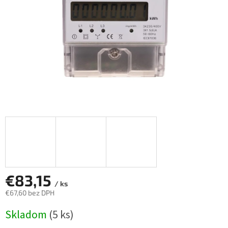
€83,15
/ ks
€67,60 bez DPH
Jednotková
Skladom
(5 ks)
cena: