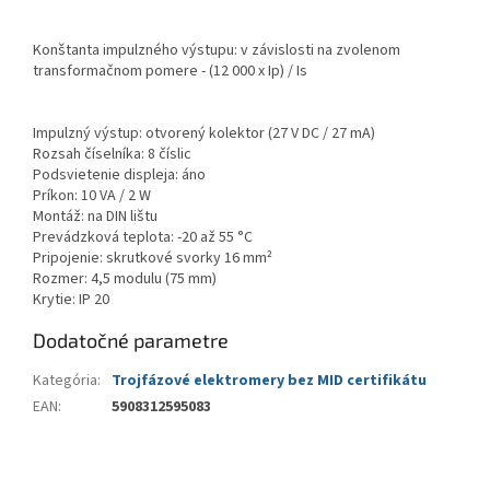
Konštanta impulzného výstupu: v závislosti na zvolenom
transformačnom pomere - (12 000 x Ip) / Is
Impulzný výstup: otvorený kolektor (27 V DC / 27 mA)
Rozsah číselníka: 8 číslic
Podsvietenie displeja: áno
Príkon: 10 VA / 2 W
Montáž: na DIN lištu
Prevádzková teplota: -20 až 55 °C
Pripojenie: skrutkové svorky 16 mm²
Rozmer: 4,5 modulu (75 mm)
Krytie: IP 20
Dodatočné parametre
Kategória
:
Trojfázové elektromery bez MID certifikátu
EAN
:
5908312595083
Z