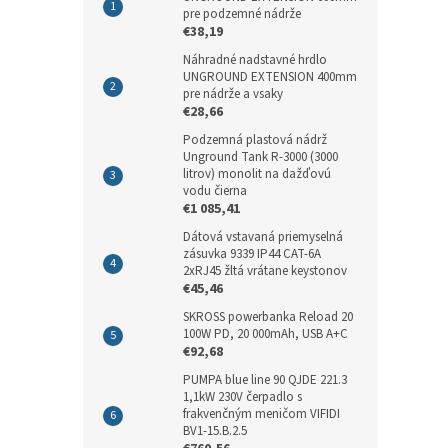
pre podzemné nádrže
€38,19
Náhradné nadstavné hrdlo
UNGROUND EXTENSION 400mm
pre nádrže a vsaky
€28,66
Podzemná plastová nádrž
Unground Tank R-3000 (3000
litrov) monolit na dažďovú
vodu čierna
€1 085,41
Dátová vstavaná priemyselná
zásuvka 9339 IP44 CAT-6A
2xRJ45 žltá vrátane keystonov
€45,46
SKROSS powerbanka Reload 20
100W PD, 20 000mAh, USB A+C
€92,68
PUMPA blue line 90 QJDE 221.3
1,1kW 230V čerpadlo s
frakvenčným meničom VIFIDI
BV1-15.B.2.5