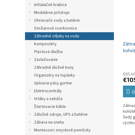
Inštalačné krabice
Modulárne prístroje
Ohrievače vody a batérie
Stožiarové svorkovnice
Záhradné stĺpiky na vodu
Záhra
Kompostéry
kohú
Plastová dlažba
chlad
Zavlažovanie
pripo
Záhradné úložné boxy
rýchl
€85,4
Organizéry na topánky
€10
Upínacie pásy gurtne
Elektrocentrály
D
Vrtáky a sekáče
Záhrad
Štartovacie káble
kohút
Záložné zdroje, UPS a batérie
šedý g
Zábava na snehu
rýchlo
Montessori zmyslové pomôcky