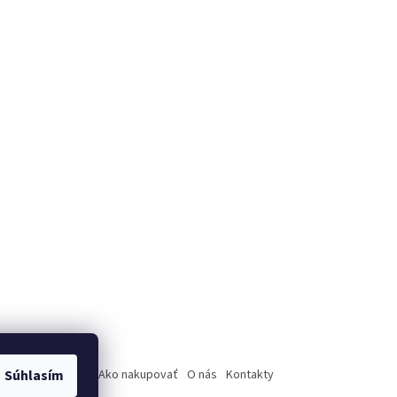
úpenie od zmluvy
Súhlasím
Ako nakupovať
O nás
Kontakty