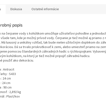
s
Diskusia
Ostatné informácie
robný popis
ik na čerpanie vody s kohútikom umožňuje užívateľovi pohodlne a jednoduc
 všade tam, kde je možný prívod vody. Čerpanie je tiež možné aj priamo z n
. Má luxusný a unikátny vzhľad, tak bude nielen užitočným doplnkom do záhr
ekoráciou. Dá sa trvalo priskrutkovať k zemi, alebo umiestniť priamo na zem
jenie pomocou štandardných záhradných hadíc s rýchlospojkami. Vybaven
vým kohútikom, na ktorý je tiež možné pripojiť záhradnú hadicu.
é použiť ako dekoráciu.
 : Antracit
farby : S433
 : 24 cm
 : 24 cm
a : 90 cm
nosť : 2,892 kg
iál : Plast/kov