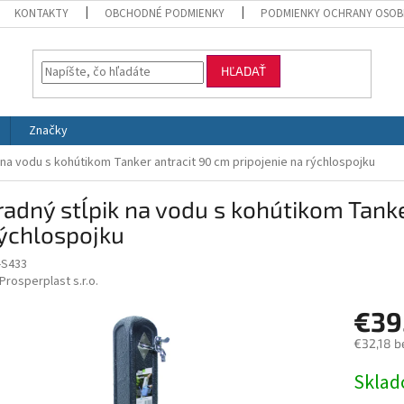
KONTAKTY
OBCHODNÉ PODMIENKY
PODMIENKY OCHRANY OSOB
HĽADAŤ
Značky
 na vodu s kohútikom Tanker antracit 90 cm pripojenie na rýchlospojku
adný stĺpik na vodu s kohútikom Tanke
rýchlospojku
-S433
Prosperplast s.r.o.
€39
€32,18 b
Jednotk
Skla
cena: