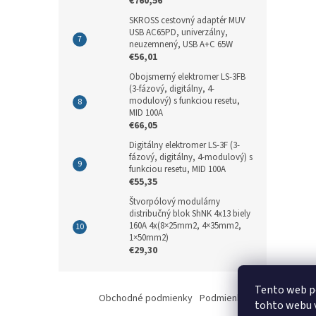
€760,56
SKROSS cestovný adaptér MUV
USB AC65PD, univerzálny,
neuzemnený, USB A+C 65W
€56,01
Obojsmerný elektromer LS-3FB
(3-fázový, digitálny, 4-
modulový) s funkciou resetu,
MID 100A
€66,05
Digitálny elektromer LS-3F (3-
fázový, digitálny, 4-modulový) s
funkciou resetu, MID 100A
€55,35
Štvorpólový modulárny
distribučný blok ShNK 4x13 biely
160A 4x(8×25mm2, 4×35mm2,
1×50mm2)
€29,30
Z
Tento web p
á
Obchodné podmienky
Podmienky ochrany osobný
tohto webu v
p