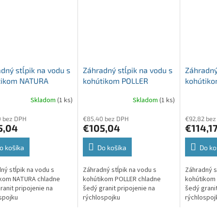
dný stĺpik na vodu s
Záhradný stĺpik na vodu s
Záhradný
tikom NATURA
kohútikom POLLER
kohútik
ne šedý granit
chladne šedý granit
chladne 
Skladom
(1 ks)
Skladom
(1 ks)
jenie na
pripojenie na
pripojeni
ospojku
rýchlospojku
rýchlosp
0 bez DPH
€85,40 bez DPH
€92,82 bez
5,04
€105,04
€114,1
o košíka
Do košíka
Do ko
ný stĺpik na vodu s
Záhradný stĺpik na vodu s
Záhradný s
ikom NATURA chladne
kohútikom POLLER chladne
kohútikom
ranit pripojenie na
šedý granit pripojenie na
šedý granit
spojku
rýchlospojku
rýchlospoj