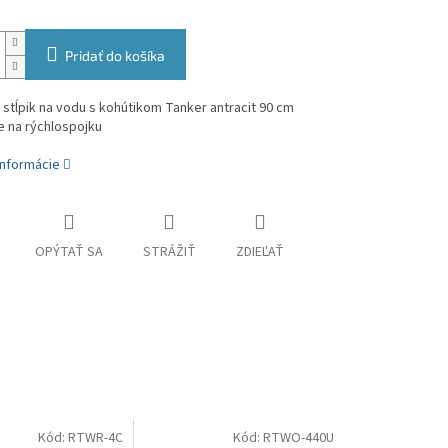
Pridať do košíka
stĺpik na vodu s kohútikom Tanker antracit 90 cm
e na rýchlospojku
informácie
OPÝTAŤ SA
STRÁŽIŤ
ZDIEĽAŤ
Kód:
RTWR-4C
Kód:
RTWO-440U