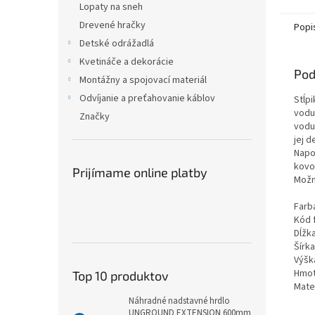
Lopaty na sneh
Drevené hračky
Popi
Detské odrážadlá
Kvetináče a dekorácie
Pod
Montážny a spojovací materiál
Odvíjanie a preťahovanie káblov
Stĺp
vodu
Značky
vodu
jej d
Napo
kovo
Prijímame online platby
Možn
Farba
Kód 
Dĺžka
Šírka
Výšk
Hmot
Top 10 produktov
Mater
Náhradné nadstavné hrdlo
UNGROUND EXTENSION 600mm