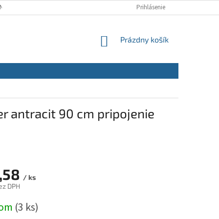
NÝCH ÚDAJOV
REKLAMAČNÝ PORIADOK
Prihlásenie
REKLAMAČNÝ FORMULÁR
NÁKUPNÝ
Prázdny košík
KOŠÍK
r antracit 90 cm pripojenie
,58
/ ks
ez DPH
ová
dom
(3 ks)