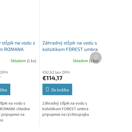
 stĺpik na vodu s
Záhradný stĺpik na vodu s
om ROMANA
kohútikom FOREST umbra
Ďalší
šedý granit
pripojenie na
produkt
Skladom
(1 ks)
Skladom
(1 ks)
e na
rýchlospojku
ojku
 DPH
€92,82 bez DPH
7
€114,17
šíka
Do košíka
tĺpik na vodu s
Záhradný stĺpik na vodu s
 ROMANA chladne
kohútikom FOREST umbra
 pripojenie na
pripojenie na rýchlospojku
ku