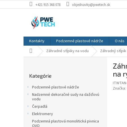
Prejsť
+421 915 368 078
objednavky@pwetech.sk
na
obsah
Kontakty
Podzemné plastové nádrže
O nás
Domov
Záhradné stĺpiky na vodu
Záhradný stĺpik
B
Záhr
o
Preskočiť
č
na 
Kategórie
kategórie
n
ITWTAN
ý
Podzemné plastové nádrže
Značka:
p
Nadzemné dekoračné sudy na dažďovú
a
vodu
n
Čerpadlá
e
Elektromery
l
Podzemná plastová monolitická pivnica
OVO