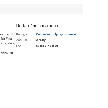
Dodatočné parametre
ho čerpať
Kategória
:
Záhradné stĺpiky na vodu
ádrží na
Záruka
:
2 roky
ady, ale aj
EAN
:
5905197494999
.
ý odolným