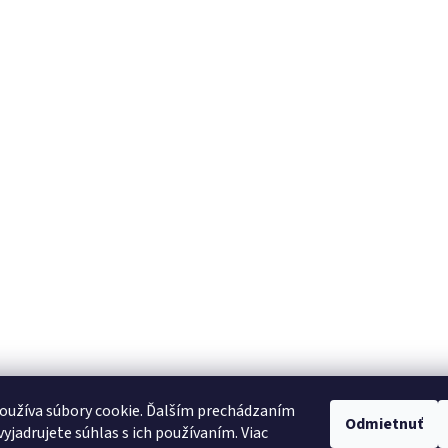
oužíva súbory cookie. Ďalším prechádzaním
ch údajov
Reklamačný poriadok
Reklamačný formulár
Formulár na odst
Odmietnuť
yjadrujete súhlas s ich používaním. Viac