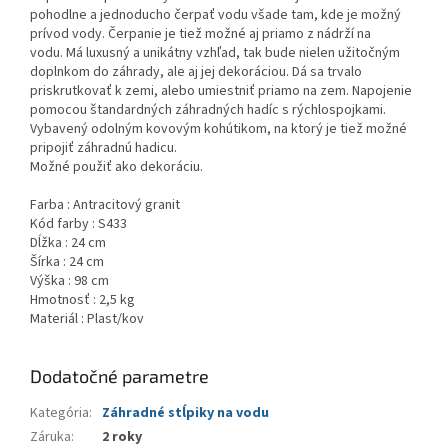
pohodlne a jednoducho čerpať vodu všade tam, kde je možný
prívod vody. Čerpanie je tiež možné aj priamo z nádrží na
vodu. Má luxusný a unikátny vzhľad, tak bude nielen užitočným
doplnkom do záhrady, ale aj jej dekoráciou. Dá sa trvalo
priskrutkovať k zemi, alebo umiestniť priamo na zem. Napojenie
pomocou štandardných záhradných hadíc s rýchlospojkami.
Vybavený odolným kovovým kohútikom, na ktorý je tiež možné
pripojiť záhradnú hadicu.
Možné použiť ako dekoráciu.
Farba : Antracitový granit
Kód farby : S433
Dĺžka : 24 cm
Šírka : 24 cm
Výška : 98 cm
Hmotnosť : 2,5 kg
Materiál : Plast/kov
Dodatočné parametre
Kategória
:
Záhradné stĺpiky na vodu
Záruka
:
2 roky