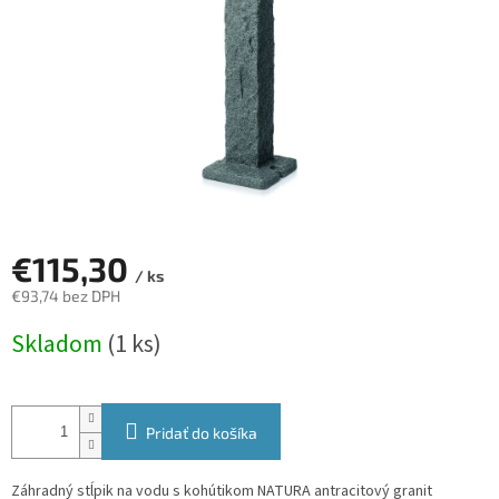
€115,30
/ ks
€93,74 bez DPH
Jednotková
Skladom
(1 ks)
cena:
Pridať do košíka
Záhradný stĺpik na vodu s kohútikom NATURA antracitový granit