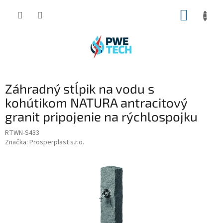
Prejsť
NÁKUP
na
obsah
KOŠÍK
Záhradný stĺpik na vodu s
kohútikom NATURA antracitový
granit pripojenie na rýchlospojku
RTWN-S433
Značka:
Prosperplast s.r.o.