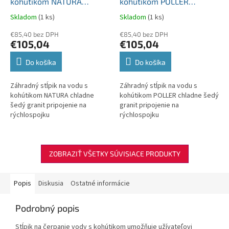
kohútikom NATURA
kohútikom POLLER
chladne šedý granit
chladne šedý granit
Skladom
(1 ks)
Skladom
(1 ks)
pripojenie na rýchlospojku
pripojenie na rýchlospojku
€85,40 bez DPH
€85,40 bez DPH
€105,04
€105,04
Do košíka
Do košíka
Záhradný stĺpik na vodu s
Záhradný stĺpik na vodu s
kohútikom NATURA chladne
kohútikom POLLER chladne šedý
šedý granit pripojenie na
granit pripojenie na
rýchlospojku
rýchlospojku
ZOBRAZIŤ VŠETKY SÚVISIACE PRODUKTY
Popis
Diskusia
Ostatné informácie
Podrobný popis
Stĺpik na čerpanie vody s kohútikom umožňuje užívateľovi