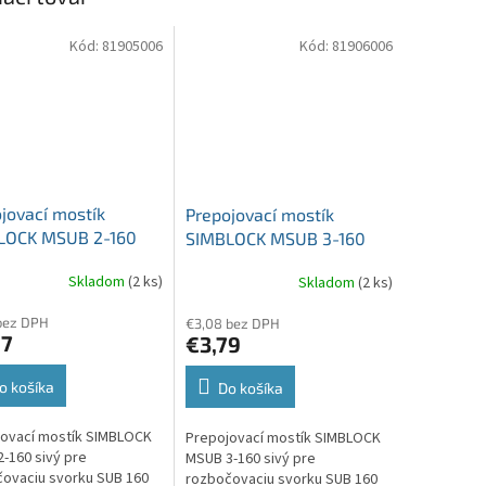
Kód:
81905006
Kód:
81906006
jovací mostík
Prepojovací mostík
LOCK MSUB 2-160
SIMBLOCK MSUB 3-160
pre rozbočovaciu
sivý pre rozbočovaciu
Skladom
(2 ks)
Skladom
(2 ks)
u SUB 160
svorku SUB 160
bez DPH
€3,08 bez DPH
27
€3,79
o košíka
Do košíka
ovací mostík SIMBLOCK
Prepojovací mostík SIMBLOCK
-160 sivý pre
MSUB 3-160 sivý pre
ovaciu svorku SUB 160
rozbočovaciu svorku SUB 160