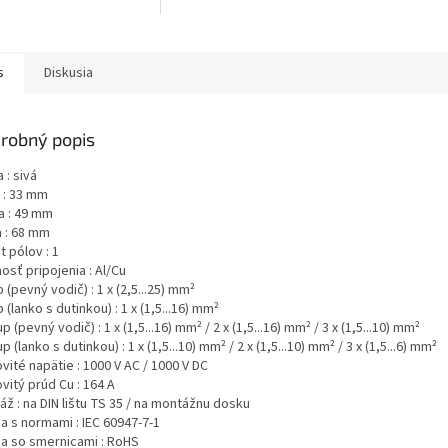
s
Diskusia
robný popis
 : sivá
 : 33 mm
a : 49 mm
a : 68 mm
 pólov : 1
sť pripojenia : Al/Cu
 (pevný vodič) : 1 x (2,5...25) mm²
 (lanko s dutinkou) : 1 x (1,5...16) mm²
p (pevný vodič) : 1 x (1,5...16) mm² / 2 x (1,5...16) mm² / 3 x (1,5...10) mm²
p (lanko s dutinkou) : 1 x (1,5...10) mm² / 2 x (1,5...10) mm² / 3 x (1,5...6) mm²
ité napätie : 1000 V AC / 1000 V DC
vitý prúd Cu : 164 A
ž : na DIN lištu TS 35 / na montážnu dosku
a s normami : IEC 60947-7-1
a so smernicami : RoHS