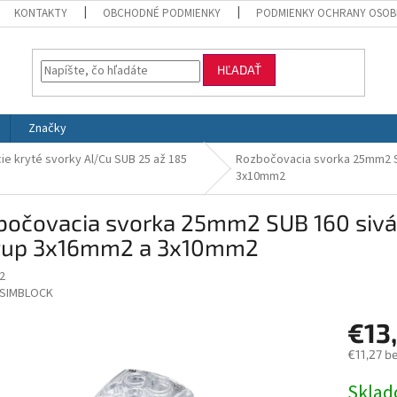
KONTAKTY
OBCHODNÉ PODMIENKY
PODMIENKY OCHRANY OSOB
HĽADAŤ
Značky
e kryté svorky Al/Cu SUB 25 až 185
Rozbočovacia svorka 25mm2 S
3x10mm2
bočovacia svorka 25mm2 SUB 160 siv
tup 3x16mm2 a 3x10mm2
2
SIMBLOCK
€13
€11,27 b
Jednotk
Skla
cena: