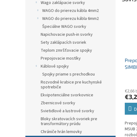
Wago zaklápacie svorky
WAGO do prierezu kábla 4mm2
WAGO do prierezu kábla 6mm2
Špeciálne WAGO svorky
Napichovacie push-in svorky
Sety zaklápacích svoriek
Teplom zmršťovacie spojky
Prepojovacie mostíky
Prepo
Káblové spojky
SIMB
sivý 
Spojky priame s prechodkou
svork
Rozvodné krabice pre kuchynské
spotrebiče
€2,66 
Ekvipotenciálne svorkovnice
€3,
Zbernicové svorky
D
Svietidlové a lustrové svorky
Bloky skratovacích svoriek pre
Prepoj
transformátory prúdu
MSUB 2
Chrániče hrán lemovky
rozboč