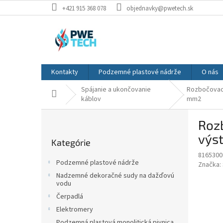
Prejsť
+421 915 368 078
objednavky@pwetech.sk
na
obsah
Kontakty
Podzemné plastové nádrže
O nás
Spájanie a ukončovanie
Rozbočovaci
Domov
káblov
mm2
B
Roz
o
Preskočiť
č
výs
Kategórie
kategórie
n
8165300
ý
Podzemné plastové nádrže
Značka:
p
Nadzemné dekoračné sudy na dažďovú
a
vodu
n
Čerpadlá
e
Elektromery
l
Podzemná plastová monolitická pivnica