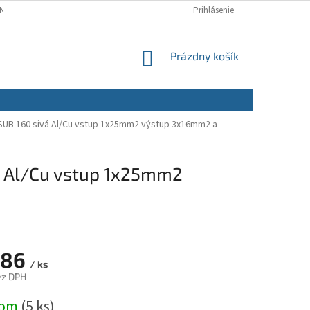
NÝCH ÚDAJOV
REKLAMAČNÝ PORIADOK
Prihlásenie
REKLAMAČNÝ FORMULÁR
NÁKUPNÝ
Prázdny košík
KOŠÍK
UB 160 sivá Al/Cu vstup 1x25mm2 výstup 3x16mm2 a
á Al/Cu vstup 1x25mm2
,86
/ ks
ez DPH
ová
dom
(5 ks)