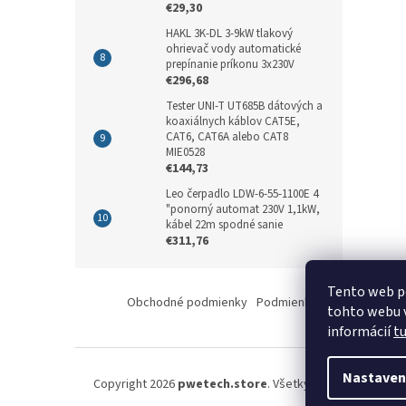
€29,30
HAKL 3K-DL 3-9kW tlakový
ohrievač vody automatické
prepínanie príkonu 3x230V
€296,68
Tester UNI-T UT685B dátových a
koaxiálnych káblov CAT5E,
CAT6, CAT6A alebo CAT8
MIE0528
€144,73
Leo čerpadlo LDW-6-55-1100E 4
"ponorný automat 230V 1,1kW,
kábel 22m spodné sanie
€311,76
Z
Tento web p
á
Obchodné podmienky
Podmienky ochrany osobný
tohto webu v
p
informácií
t
ä
t
i
Nastaven
Copyright 2026
pwetech.store
. Všetky práva vyhradené
e