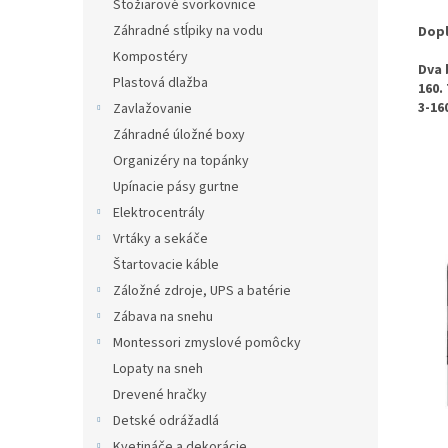
Stožiarové svorkovnice
Záhradné stĺpiky na vodu
Dopl
Kompostéry
Dva 
Plastová dlažba
160.
3-16
Zavlažovanie
Záhradné úložné boxy
Organizéry na topánky
Upínacie pásy gurtne
Elektrocentrály
Vrtáky a sekáče
Štartovacie káble
Záložné zdroje, UPS a batérie
Zábava na snehu
Montessori zmyslové pomôcky
Lopaty na sneh
Drevené hračky
Detské odrážadlá
Kvetináče a dekorácie