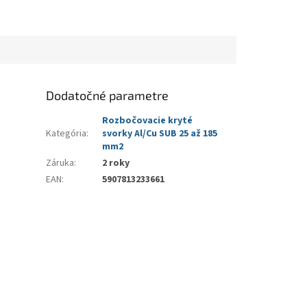
Dodatočné parametre
Rozbočovacie kryté
Kategória
:
svorky Al/Cu SUB 25 až 185
mm2
Záruka
:
2 roky
EAN
:
5907813233661