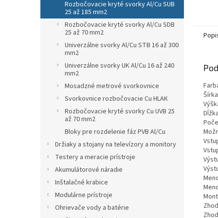
Rozbočovacie kryté svorky Al/Cu SUB
25 až 185 mm2
Rozbočovacie kryté svorky Al/Cu SDB
25 až 70 mm2
Popi
Univerzálne svorky Al/Cu STB 16 až 300
mm2
Univerzálne svorky UK Al/Cu 16 až 240
Pod
mm2
Farba
Mosadzné metrové svorkovnice
Šírka
Svorkovnice rozbočovacie Cu HLAK
Výšk
Rozbočovacie kryté svorky Cu UVB 25
Dĺžk
až 70 mm2
Počet
Bloky pre rozdelenie fáz PVB Al/Cu
Možno
Vstup
Držiaky a stojany na televízory a monitory
Vstup
Testery a meracie prístroje
Výstu
Výstu
Akumulátorové náradie
Menov
Inštalačné krabice
Meno
Modulárne prístroje
Montá
Zhod
Ohrievače vody a batérie
Zhod