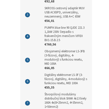
€92,68
SKROSS cestovný adaptér MUV
USB AC65PD, univerzálny,
neuzemnený, USB A+C 65W
€56,01
PUMPA blue line 90 QJDE 221.3
1,1kW 230V čerpadlo s
frakvenčným meničom VIFIDI
BV1-15.B.2.5
€760,56
Obojsmerný elektromer LS-3FB
(3-fázový, digitálny, 4-
modulový) s funkciou resetu,
MID 100A
€66,05
Digitálny elektromer LS-3F (3-
fázový, digitálny, 4-modulový) s
funkciou resetu, MID 100A
€55,35
Štvorpólový modulárny
distribučný blok ShNK 4x13 biely
160A 4x(8×25mm2, 4×35mm2,
1×50mm2)