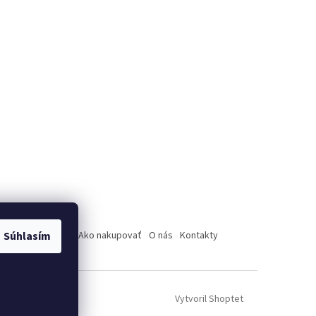
úpenie od zmluvy
Súhlasím
Ako nakupovať
O nás
Kontakty
Vytvoril Shoptet