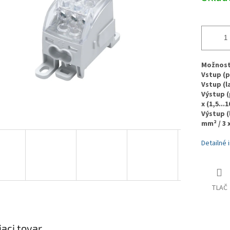
Možnosť 
Vstup (pe
Vstup (la
Výstup (p
x (1,5...
Výstup (l
mm² / 3 x
Detailné 
TLAČ
iaci tovar