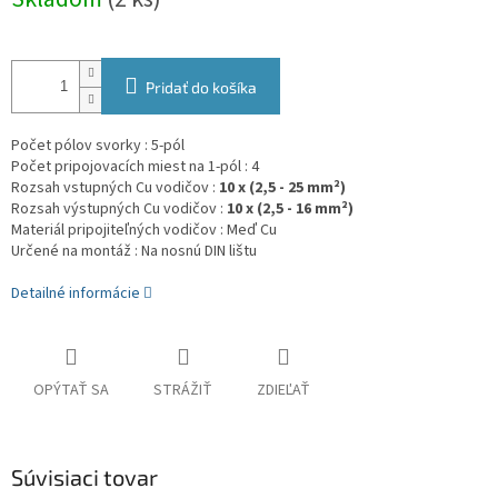
cena:
Pridať do košíka
Počet pólov svorky : 5-pól
Počet pripojovacích miest na 1-pól : 4
Rozsah vstupných Cu vodičov :
10
x (2,5 - 25 mm²)
Rozsah výstupných Cu vodičov :
10 x (2,5 - 16 mm²)
Materiál pripojiteľných vodičov : Meď Cu
Určené na montáž : Na nosnú DIN lištu
Detailné informácie
OPÝTAŤ SA
STRÁŽIŤ
ZDIEĽAŤ
Súvisiaci tovar