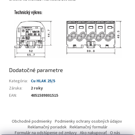
Dodatočné parametre
Kategória
:
Cu HLAK 25/5
Záruka
:
2 roky
EAN
:
4051589801515
Z
á
Obchodné podmienky
Podmienky ochrany osobných údajov
p
Reklamačný poriadok
Reklamačný formulár
ä
Formulár na odstúpenie od zmluvy
Ako nakupovať
O nás