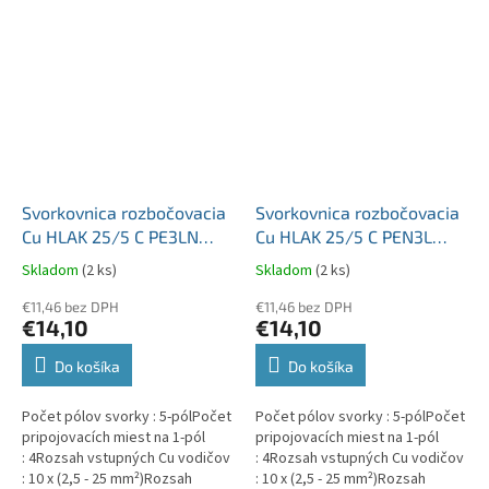
Svorkovnica rozbočovacia
Svorkovnica rozbočovacia
Cu HLAK 25/5 C PE3LN
Cu HLAK 25/5 C PEN3L
zelená/3xšedá/modrá
zelená/modrá/3xšedá
Skladom
(2 ks)
Skladom
(2 ks)
5pól 152A 5 x vstup
5pól 152A 5 x vstup
2x25mm2 plus 5 x výstup
€11,46 bez DPH
2x25mm2 plus 5 x výstup
€11,46 bez DPH
€14,10
€14,10
2x16mm2
2x16mm2
Do košíka
Do košíka
Počet pólov svorky : 5-pólPočet
Počet pólov svorky : 5-pólPočet
pripojovacích miest na 1-pól
pripojovacích miest na 1-pól
: 4Rozsah vstupných Cu vodičov
: 4Rozsah vstupných Cu vodičov
: 10 x (2,5 - 25 mm²)Rozsah
: 10 x (2,5 - 25 mm²)Rozsah