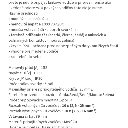
preto je nutné pripájať lankové vodiče o prierez menšie ako
uvedené prierezy. U pevných vodičov toto nie je nutné.
Hlavné prednosti:
• montáž na nosnú lištu
• menovité napätie 1000 V AC/DC
• menšia vstavaná šírka oproti svorkám
• farebné odlíšenie fáz (hnedá, čierna, šedá) a nulových a
ochranných kontaktov (modrá, zelená)
• krytie IP20 – ochrana pred nebezpečným dotykom živých častí
• vhodné pre medené vodiče
• raditeľné do seba
Menovitý prúd [A] : 152
Napätie Ui [V] : 1000
Krytie [IP kód] : IP20
Počet pólov svorky : 5-pól
Maximálny prierez pripojiteľného vodiča : 25 mm2
Farebné prevedenie puzdra : Šedá/Šedá/Šedá/Modrá/Zelená
Počet pripojovacích miest na 1-pól : 4
Rozsah vstupných Cu vodičov :
10
x (2,5 - 25 mm²)
Rozsah výstupných Cu vodičov :
10 x (2,5 - 16 mm²)
Vstavaná šírka : 89 mm
Materiál pripojiteľných vodičov : Meď Cu
Určené na montáž : Na nosnú DIN lištu