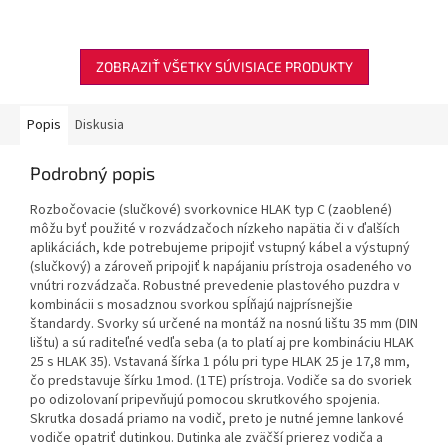
výstupných Cu vodičov : 10 x
výstupných Cu vodičov : 10 x
(2,5 -...
(2,5 -...
ZOBRAZIŤ VŠETKY SÚVISIACE PRODUKTY
Popis
Diskusia
Podrobný popis
Rozbočovacie (slučkové) svorkovnice HLAK typ C (zaoblené)
môžu byť použité v rozvádzačoch nízkeho napätia či v ďalších
aplikáciách, kde potrebujeme pripojiť vstupný kábel a výstupný
(slučkový) a zároveň pripojiť k napájaniu prístroja osadeného vo
vnútri rozvádzača. Robustné prevedenie plastového puzdra v
kombinácii s mosadznou svorkou spĺňajú najprísnejšie
štandardy. Svorky sú určené na montáž na nosnú lištu 35 mm (DIN
lištu) a sú raditeľné vedľa seba (a to platí aj pre kombináciu HLAK
25 s HLAK 35). Vstavaná šírka 1 pólu pri type HLAK 25 je 17,8 mm,
čo predstavuje šírku 1mod. (1TE) prístroja. Vodiče sa do svoriek
po odizolovaní pripevňujú pomocou skrutkového spojenia.
Skrutka dosadá priamo na vodič, preto je nutné jemne lankové
vodiče opatriť dutinkou. Dutinka ale zväčší prierez vodiča a