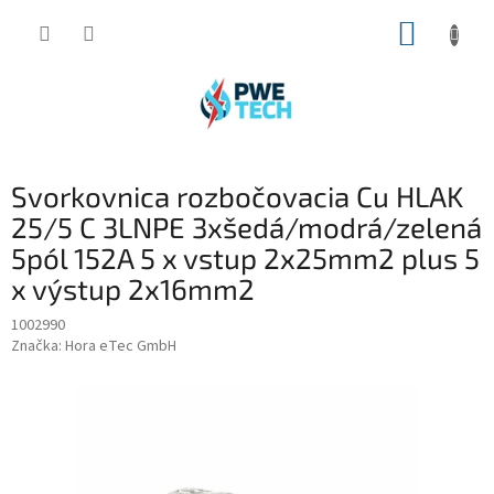
Prejsť
NÁKUP
na
obsah
KOŠÍK
Svorkovnica rozbočovacia Cu HLAK
25/5 C 3LNPE 3xšedá/modrá/zelená
5pól 152A 5 x vstup 2x25mm2 plus 5
x výstup 2x16mm2
1002990
Značka:
Hora eTec GmbH