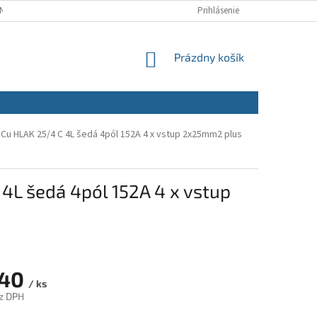
NÝCH ÚDAJOV
REKLAMAČNÝ PORIADOK
Prihlásenie
REKLAMAČNÝ FORMULÁR
NÁKUPNÝ
Prázdny košík
KOŠÍK
Cu HLAK 25/4 C 4L šedá 4pól 152A 4 x vstup 2x25mm2 plus
4L šedá 4pól 152A 4 x vstup
,40
/ ks
z DPH
ová