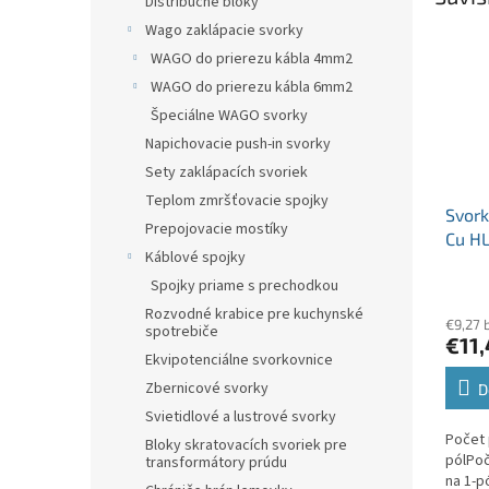
Distribučné bloky
Wago zaklápacie svorky
WAGO do prierezu kábla 4mm2
WAGO do prierezu kábla 6mm2
Špeciálne WAGO svorky
Napichovacie push-in svorky
Sety zaklápacích svoriek
Teplom zmršťovacie spojky
Svork
Prepojovacie mostíky
Cu HL
Káblové spojky
3xšed
Spojky priame s prechodkou
4 x 
4 x 
Rozvodné krabice pre kuchynské
€9,27 
spotrebiče
€11
Ekvipotenciálne svorkovnice
Zbernicové svorky
D
Svietidlové a lustrové svorky
Počet 
Bloky skratovacích svoriek pre
pólPoč
transformátory prúdu
na 1-p