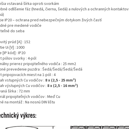
nšia vstavaná šírka oproti svorkám
rebné odlíšenie fáz (hnedá, čierna, šedá) a nulových a ochranných kontakto
ná)
ytie IP20 – ochrana pred nebezpečným dotykom živých častí
odné pre medené vodiče
diteľné do seba
itý prúd [A] : 152
ie Ui [V] : 1000
e [IP kód] : IP20
 pólov svorky : 4-pól
málny prierez pripojiteľného vodiča : 25 mm2
bné prevedenie puzdra : Šedá/Šedá/Šedá/Šedá
 pripojovacích miest na 1-pól : 4
ah vstupných Cu vodičov :
8
x (2,5 - 25 mm²)
ah výstupných Cu vodičov :
8 x (2,5 - 16 mm²)
vaná šírka : 72 mm
iál pripojiteľných vodičov : Meď Cu
é na montáž : Na nosnú DIN lištu