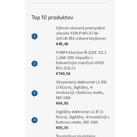
Top 10 produktov
Dátová vstavaná priemyselná
zásuvka 9339 IP44 CAT-6A
2xRJ45 žltá vrátane keystonov
€45,46
PUMPA blue line 90 QJDE 221.3
1,1kW 230V čerpadlo s
frakvenčným meničom VIFIDI
BV1-15.B.2.5
€760,56
Obojsmerný elektromer LS-3FB
(3-fázový, digitálny, 4-
modulový) s funkciou resetu,
MID 100A
€66,05
Digitálny elektromer LS-3F (3-
fázový, digitálny, 4-modulový) s
funkciou resetu, MID 100A
€55,35
Štvorpólový modulárny