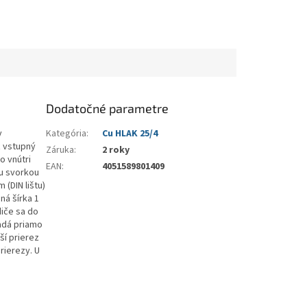
Dodatočné parametre
v
Kategória
:
Cu HLAK 25/4
ť vstupný
Záruka
:
2 roky
o vnútri
EAN
:
4051589801409
u svorkou
 (DIN lištu)
ná šírka 1
diče sa do
adá priamo
ší prierez
rierezy. U