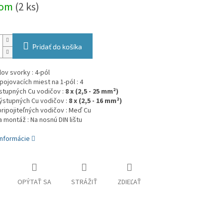
dom
(2 ks)
Pridať do košíka
ov svorky : 4-pól
pojovacích miest na 1-pól : 4
stupných Cu vodičov :
8
x (2,5 - 25 mm²)
ýstupných Cu vodičov :
8 x (2,5 - 16 mm²)
pripojiteľných vodičov : Meď Cu
 montáž : Na nosnú DIN lištu
informácie
OPÝTAŤ SA
STRÁŽIŤ
ZDIEĽAŤ