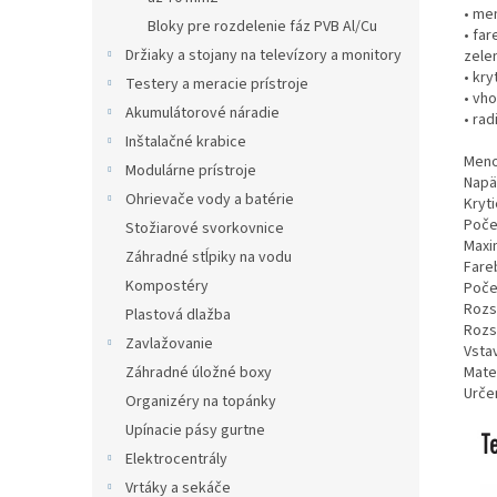
• me
Bloky pre rozdelenie fáz PVB Al/Cu
• fa
Držiaky a stojany na televízory a monitory
zele
• kr
Testery a meracie prístroje
• vh
Akumulátorové náradie
• ra
Inštalačné krabice
Menov
Modulárne prístroje
Napät
Ohrievače vody a batérie
Kryti
Počet
Stožiarové svorkovnice
Maxi
Záhradné stĺpiky na vodu
Fare
Kompostéry
Počet
Rozs
Plastová dlažba
Rozs
Zavlažovanie
Vsta
Záhradné úložné boxy
Mater
Určen
Organizéry na topánky
Upínacie pásy gurtne
Elektrocentrály
Vrtáky a sekáče