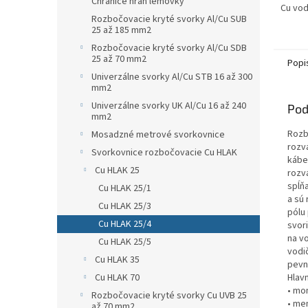
Chrániče hrán lemovky
Cu vodi
Rozbočovacie kryté svorky Al/Cu SUB
mm²)R
25 až 185 mm2
vodičov
Rozbočovacie kryté svorky Al/Cu SDB
25 až 70 mm2
Popi
Univerzálne svorky Al/Cu STB 16 až 300
mm2
Univerzálne svorky UK Al/Cu 16 až 240
Pod
mm2
Rozb
Mosadzné metrové svorkovnice
rozv
Svorkovnice rozbočovacie Cu HLAK
kábel
Cu HLAK 25
rozv
spĺňa
Cu HLAK 25/1
a sú 
Cu HLAK 25/3
pólu 
Cu HLAK 25/4
svor
na vo
Cu HLAK 25/5
vodi
Cu HLAK 35
pevn
Cu HLAK 70
Hlav
• mon
Rozbočovacie kryté svorky Cu UVB 25
• me
až 70 mm2