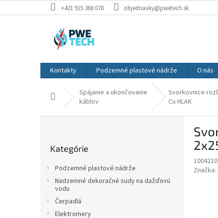
Prejsť
+421 915 368 078
objednavky@pwetech.sk
na
obsah
Kontakty
Podzemné plastové nádrže
O nás
Spájanie a ukončovanie
Svorkovnice roz
Domov
káblov
Cu HLAK
B
Svor
o
Preskočiť
č
2x2
Kategórie
kategórie
n
1004210
ý
Podzemné plastové nádrže
Značka:
p
Nadzemné dekoračné sudy na dažďovú
a
vodu
n
Čerpadlá
e
Elektromery
l