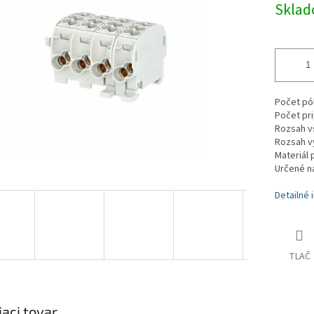
Skla
cena:
Počet pól
Počet pri
Rozsah v
Rozsah v
Materiál 
Určené na
Detailné 
TLAČ
iaci tovar