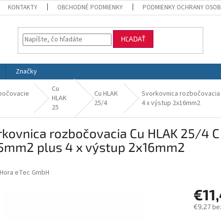
KONTAKTY
OBCHODNÉ PODMIENKY
PODMIENKY OCHRANY OSOB
HĽADAŤ
Značky
Cu
bočovacie
Cu HLAK
Svorkovnica rozbočovacia 
HLAK
25/4
4 x výstup 2x16mm2
25
kovnica rozbočovacia Cu HLAK 25/4 C 
5mm2 plus 4 x výstup 2x16mm2
Hora eTec GmbH
€11
€9,27 be
Jednotk