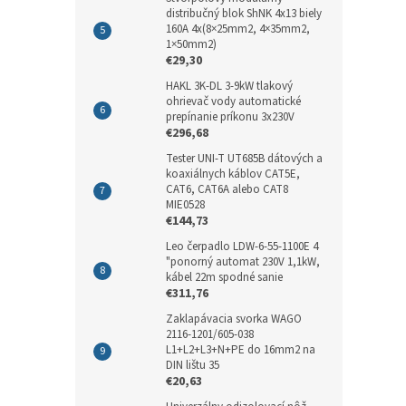
distribučný blok ShNK 4x13 biely
160A 4x(8×25mm2, 4×35mm2,
1×50mm2)
€29,30
HAKL 3K-DL 3-9kW tlakový
ohrievač vody automatické
prepínanie príkonu 3x230V
€296,68
Tester UNI-T UT685B dátových a
koaxiálnych káblov CAT5E,
CAT6, CAT6A alebo CAT8
MIE0528
€144,73
Leo čerpadlo LDW-6-55-1100E 4
"ponorný automat 230V 1,1kW,
kábel 22m spodné sanie
€311,76
Zaklapávacia svorka WAGO
2116-1201/605-038
L1+L2+L3+N+PE do 16mm2 na
DIN lištu 35
€20,63