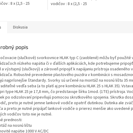
čov : 8 x (2,5 - 25
vodičov : 8 x (2,5 - 25
ozsah výstupných Cu
mm²)Rozsah výstupných Cu
 : 8 x (2,5 - 16...
vodičov : 8 x (2,5 - 16...
s
Diskusia
robný popis
očovacie (slučkové) svorkovnice HLAK typ C (zaoblené) môžu byť použité 
ádzačoch nízkeho napätia či v ďalších aplikáciách, kde potrebujeme pripoji
 a výstupný (slučkový) a zároveň pripojiť k napájaniu prístroja osadeného v
ádzača. Robustné prevedenie plastového puzdra v kombinácii s mosadzno
jú najprísnejšie štandardy. Svorky sú určené na montáž na nosnú lištu 35 mm
raditeľné vedľa seba (a to platí aj pre kombináciu HLAK 25 s HLAK 35). Vstava
pri type HLAK 25 je 17,8 mm, čo predstavuje šírku 1mod. (1TE) prístroja. Vo
iek po odizolovaní pripevňujú pomocou skrutkového spojenia. Skrutka dos
dič, preto je nutné jemne lankové vodiče opatriť dutinkou. Dutinka ale zväč
ča a preto je nutné pripájať lankové vodiče o prierez menšie ako uvedené p
ých vodičov toto nie je nutné.
né prednosti:
táž na nosnú lištu
novité napätie 1000 V AC/DC