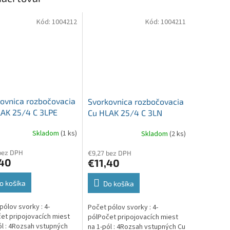
Kód:
1004212
Kód:
1004211
ovnica rozbočovacia
Svorkovnica rozbočovacia
AK 25/4 C 3LPE
Cu HLAK 25/4 C 3LN
á/zelená 4pól 152A
3xšedá/modrá 4pól 152A
Skladom
(1 ks)
Skladom
(2 ks)
vstup 2x25mm2 plus
4 x vstup 2x25mm2 plus
výstup 2x16mm2
4 x výstup 2x16mm2
bez DPH
€9,27 bez DPH
,40
€11,40
o košíka
Do košíka
pólov svorky : 4-
Počet pólov svorky : 4-
et pripojovacích miest
pólPočet pripojovacích miest
ól : 4Rozsah vstupných
na 1-pól : 4Rozsah vstupných Cu