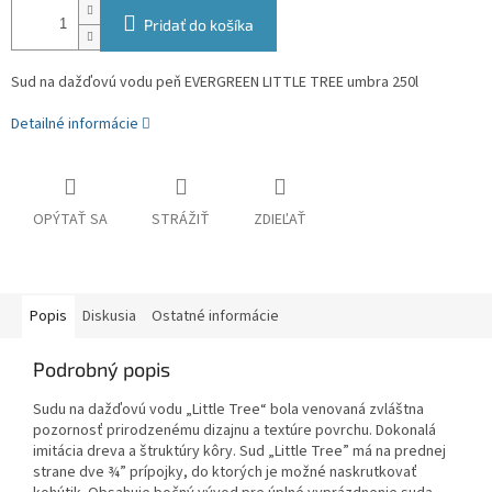
Pridať do košíka
Sud na dažďovú vodu peň EVERGREEN LITTLE TREE umbra 250l
Detailné informácie
OPÝTAŤ SA
STRÁŽIŤ
ZDIEĽAŤ
Popis
Diskusia
Ostatné informácie
Podrobný popis
Sudu na dažďovú vodu „Little Tree“ bola venovaná zvláštna
pozornosť prirodzenému dizajnu a textúre povrchu. Dokonalá
imitácia dreva a štruktúry kôry. Sud „Little Tree” má na prednej
strane dve ¾” prípojky, do ktorých je možné naskrutkovať