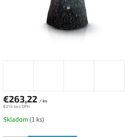
€263,22
/ ks
€214 bez DPH
Jednotková
Skladom
(1 ks)
cena: