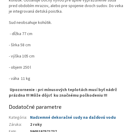
kohútik. Obsahuje bočný vývod pre úplné vyprázdnenie suda
pred obdobím mrazov, alebo pre spojenie dvoch sudov. Do veka
je integrovaná detská poistka.
Sud neobsahuje kohútik.
- dĺžka 77 cm
- šírka 58 cm
- výška 105 cm
- objem 250 l
- váha 11 kg
Upozornenie : pri mínusových teplotách musí byť nádrž
prázdna !!! Môže dôjsť ku značnému poškodeniu !!!
Dodatočné parametre
Kategória
:
Nadzemné dekoračné sudy na dažďovú vodu
Záruka
:
2 roky
EAN
:
5905197571737