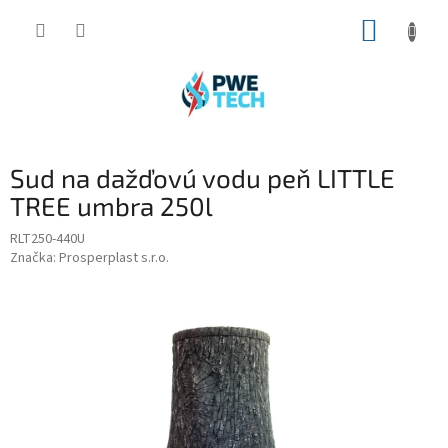
Prejsť
NÁKUP
na
obsah
KOŠÍK
Sud na dažďovú vodu peň LITTLE
TREE umbra 250l
RLT250-440U
Značka:
Prosperplast s.r.o.