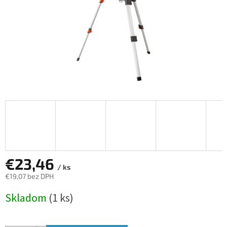
€23,46
/ ks
€19,07 bez DPH
Jednotková
Skladom
(1 ks)
cena: