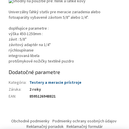
Univerzálny ľahký statív pre meracie zariadenia alebo
fotoaparáty vybavené závitom 5/8" alebo 1/4".
doplňujúce parametre :
výška 450-1250mm :
závit : 5/8"
závitový adaptér na 1/4"
rýchloupínanie
integrovaná libela
protišmykové nožičky textilné puzdro
Dodatočné parametre
Kategória
:
Testery a meracie prístroje
Záruka
:
2 roky
EAN
:
8595126948821
Z
á
Obchodné podmienky
Podmienky ochrany osobných údajov
p
Reklamačný poriadok
Reklamačný formulár