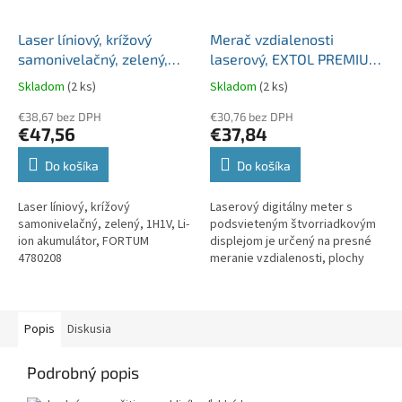
Laser líniový, krížový
Merač vzdialenosti
samonivelačný, zelený,
laserový, EXTOL PREMIUM
1H1V, Li-ion akumulátor,
8820042
Skladom
(2 ks)
Skladom
(2 ks)
FORTUM 4780208
€38,67 bez DPH
€30,76 bez DPH
€47,56
€37,84
Do košíka
Do košíka
Laser líniový, krížový
Laserový digitálny meter s
samonivelačný, zelený, 1H1V, Li-
podsvieteným štvorriadkovým
ion akumulátor, FORTUM
displejom je určený na presné
4780208
meranie vzdialenosti, plochy
(obsahu) a objemu. Prístroj
umožňuje sčítať alebo odčítať...
Popis
Diskusia
Podrobný popis