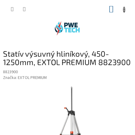
Prejsť
NÁKUP
na
obsah
KOŠÍK
Statív výsuvný hliníkový, 450-
1250mm, EXTOL PREMIUM 8823900
8823900
Značka:
EXTOL PREMIUM