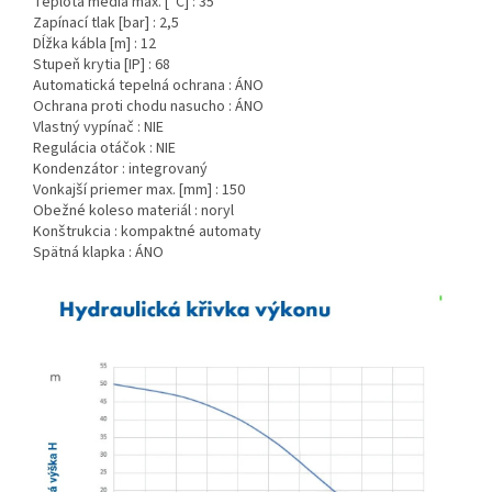
Teplota média max. [°C] : 35
Zapínací tlak [bar] : 2,5
Dĺžka kábla [m] : 12
Stupeň krytia [IP] : 68
Automatická tepelná ochrana : ÁNO
Ochrana proti chodu nasucho : ÁNO
Vlastný vypínač : NIE
Regulácia otáčok : NIE
Kondenzátor : integrovaný
Vonkajší priemer max. [mm] : 150
Obežné koleso materiál : noryl
Konštrukcia : kompaktné automaty
Spätná klapka : ÁNO