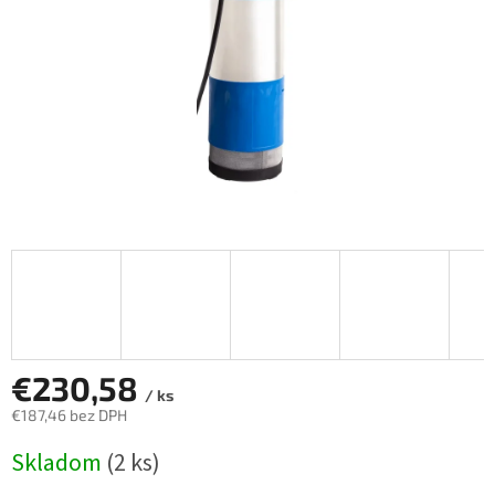
€230,58
/ ks
€187,46 bez DPH
Jednotková
Skladom
(2 ks)
cena: