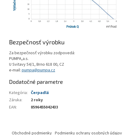
Bezpečnosť výrobku
Za bezpečnosť výrobku zodpovedá:
PUMPA,a.s.
U Svitavy 54/1, Brno 618 00, CZ
e-mail:
pumpa@pumpa.cz
Dodatočné parametre
Kategória
:
Čerpadlá
Záruka
:
2 roky
EAN
:
8596455042433
Z
á
Obchodné podmienky
Podmienky ochrany osobných údajov