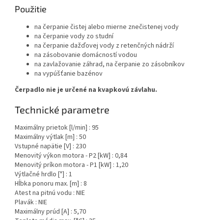
Použitie
na čerpanie čistej alebo mierne znečistenej vody
na čerpanie vody zo studní
na čerpanie dažďovej vody z retenčných nádrží
na zásobovanie domácností vodou
na zavlažovanie záhrad, na čerpanie zo zásobníkov
na vypúšťanie bazénov
Čerpadlo nie je určené na kvapkovú závlahu.
Technické parametre
Maximálny prietok [l/min] : 95
Maximálny výtlak [m] : 50
Vstupné napätie [V] : 230
Menovitý výkon motora - P2 [kW] : 0,84
Menovitý príkon motora - P1 [kW] : 1,20
Výtlačné hrdlo ["] : 1
Hĺbka ponoru max. [m] : 8
Atest na pitnú vodu : NIE
Plavák : NIE
Maximálny prúd [A] : 5,70