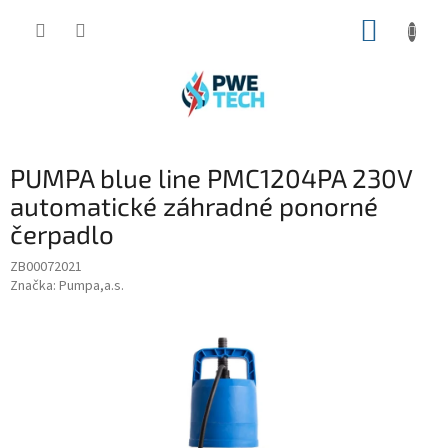
Prejsť
NÁKUP
na
obsah
KOŠÍK
PUMPA blue line PMC1204PA 230V
automatické záhradné ponorné
čerpadlo
ZB00072021
Značka:
Pumpa,a.s.