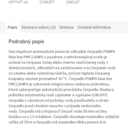
OPÝTAŤ SA
STRÁŽIŤ
ZDIEĽAŤ
Popis
Súvisiace súbory (2)
Diskusia
Ostatné informácie
Podrobný popis
Viacstupňové automatické ponorné záhradné čerpadlo PUMPA
blue line PMC1204PA s puzdrom z nehrdzavejúcej ocele je
určené na čerpanie čistej alebo mierne znečistenej vody v
domácnostiach, záhradách na zavlažovanie a na čerpanie vody
zo studne alebo retenčnej nádrže, pričom teplota čerpanej
kvapaliny nesmie presiahnuť 35 °C. Čerpadlo PUMPA blue line
PMC1204PA je vybavené integrovanou riadiacou jednotkou,
ktorá zabezpečuje automatickú prevádzku čerpadla. Riadiaca
jednotka automaticky riadi zapínanie a vypínanie (ON/OFF)
čerpadla v závislosti od potreby vody používateľa a chráni
čerpadlo pred chodom nasucho v prípade nedostatku
vody.
Čerpadlo má schopnosť čerpať vodu 50 mm od dna.
Dodáva sa s 12 m káblom. Čerpadlo dosahuje maximálnu výtlačnú
výšku až 50 m a čerpadlo má maximálnu hĺbku ponoru 8 m.