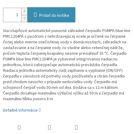
Pridať do košíka
Viacstupňové automatické ponorné záhradné čerpadlo PUMPA blue line
PMC1204PA s puzdrom z nehrdzavejúcej ocele je určené na čerpanie
čistej alebo mierne znečistenej vody v domácnostiach, záhradách na
zavlažovanie a na čerpanie vody zo studne alebo retenčnej nádrže,
pričom teplota čerpanej kvapaliny nesmie presiahnuť 35 °C. Čerpadlo
PUMPA blue line PMC1204PA je vybavené integrovanou riadiacou
jednotkou, ktorá zabezpečuje automatickú prevádzku čerpadla.
Riadiaca jednotka automaticky riadi zapínanie a vypínanie (ON/OFF)
čerpadla v závislosti od potreby vody používateľa a chráni čerpadlo
pred chodom nasucho v prípade nedostatku vody.
Čerpadlo má
schopnosť čerpať vodu 50 mm od dna. Dodáva sa s 12 m káblom.
Čerpadlo dosahuje maximálnu výtlačnú výšku až 50 m a čerpadlo má
maximálnu hĺbku ponoru 8 m.
Detailné informácie