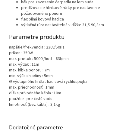
hák pre zavesenie čerpadla na lem suda
predlžovacie hliníkové rúrky pre nastavenie
požadovaného ponoru
flexibilná kovová hadica
výtlačná rúra nastaviteľná v dĺžke 31,5-90,3cm
Parametre produktu
napätie/frekvencia :
230V/50Hz
príkon :
350W
max. prietok :
5000l/hod = 83l/min
max. výtlak :
11m
max. hĺbka ponoru :
7m
min. výška hladiny :
5mm
Ø výstupného hrdla :
hadicová rychlospojka
max. priechodnosť :
1mm
dĺžka prívodného kábla :
10m
použitie :
pre čistú vodu
hmotnosť (bez kábla) :
3,1kg
Dodatočné parametre