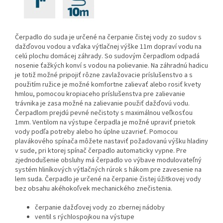
Čerpadlo do suda je určené na čerpanie čistej vody zo sudov s
dažďovou vodou a vďaka výtlačnej výške 11m dopraví vodu na
celú plochu domácej záhrady. So sudovým čerpadlom odpadá
nosenie ťažkých konví s vodou na polievanie. Na záhradnú hadicu
je totiž možné pripojiť rôzne zavlažovacie príslušenstvo a s
použitím ružice je možné komfortne zalievať alebo rosiť kvety
hmlou, pomocou kropiaceho príslušenstva pre zalievanie
trávnika je zasa možné na zalievanie použiť dažďovú vodu.
Čerpadlom prejdú pevné nečistoty s maximálnou veľkosťou
1mm. Ventilom na výstupe čerpadla je možné upraviť prietok
vody podľa potreby alebo ho úplne uzavrieť. Pomocou
plavákového spínača môžete nastaviť požadovanú výšku hladiny
v sude, pri ktorej spínač čerpadlo automaticky vypne. Pre
zjednodušenie obsluhy má čerpadlo vo výbave modulovateľný
systém hliníkových výtlačných rúrok s hákom pre zavesenie na
lem suda. Čerpadlo je určené na čerpanie čistej úžitkovej vody
bez obsahu akéhokoľvek mechanického znečistenia.
čerpanie dažďovej vody zo zbernej nádoby
ventil s rýchlospojkou na výstupe