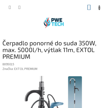
Prejsť
NÁKUP
na
obsah
KOŠÍK
Čerpadlo ponorné do suda 350W,
max. 5000l/h, výtlak 11m, EXTOL
PREMIUM
8895015
Značka:
EXTOL PREMIUM