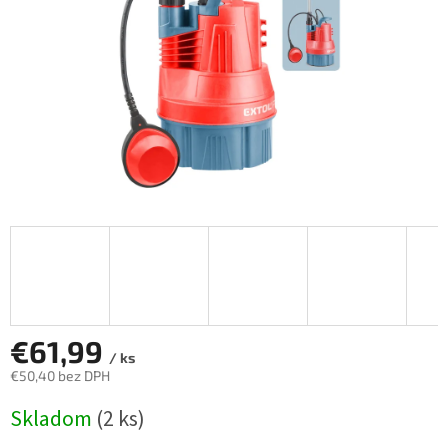
€61,99
/ ks
€50,40 bez DPH
Jednotková
Skladom
(2 ks)
cena: