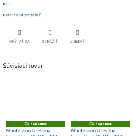
mm
Detailné informácie
OPÝTAŤ SA
STRÁŽIŤ
ZDIEĽAŤ
Súvisiaci tovar
ZADARMO
ZADARMO
Z
Z
A
A
Montessori Drevená
Montessori Drevená
D
D