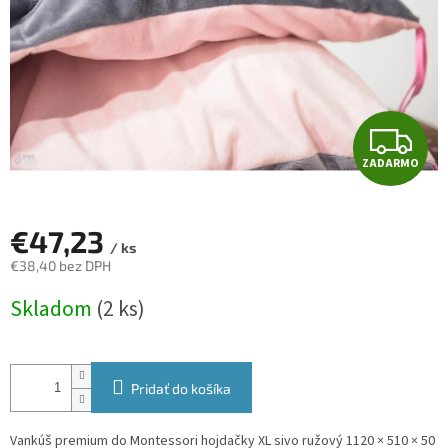
Z
ZADARMO
A
D
€47,23
/ ks
A
€38,40 bez DPH
Jednotková
R
Skladom
(2 ks)
cena:
M
O
Pridať do košíka
Vankúš premium do Montessori hojdačky XL sivo ružový 1120 × 510 × 50