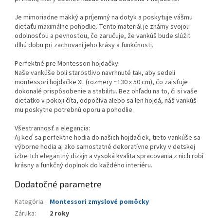
Je mimoriadne mäkký a príjemný na dotyk a poskytuje vášmu
dieťaťu maximálne pohodlie. Tento materiál je známy svojou
odolnosťou a pevnosťou, čo zaručuje, že vankúš bude slúžiť
dlhú dobu pri zachovaní jeho krásy a funkčnosti.
Perfektné pre Montessori hojdačky:
Naše vankúše boli starostlivo navrhnuté tak, aby sedeli
montessori hojdačke XL (rozmery ~130 x 50 cm), čo zaisťuje
dokonalé prispôsobenie a stabilitu. Bez ohľadu na to, či si vaše
dieťatko v pokoji číta, odpočíva alebo sa len hojdá, náš vankúš
mu poskytne potrebnú oporu a pohodlie.
Všestrannosť a elegancia:
Aj keď sa perfektne hodia do našich hojdačiek, tieto vankúše sa
výborne hodia aj ako samostatné dekoratívne prvky v detskej
izbe. Ich elegantný dizajn a vysoká kvalita spracovania z nich robí
krásny a funkčný doplnok do každého interiéru.
Dodatočné parametre
Kategória
:
Montessori zmyslové pomôcky
Záruka
:
2 roky