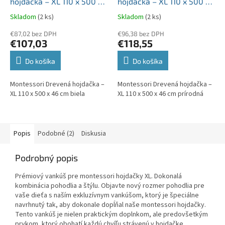
hojdačka – XL 110 x 500 x
hojdačka – XL 110 x 500 x
A
A
R
R
46 cm biela
46 cm prírodná
M
M
Skladom
(2 ks)
Skladom
(2 ks)
O
O
€87,02 bez DPH
€96,38 bez DPH
€107,03
€118,55
Do košíka
Do košíka
Montessori Drevená hojdačka –
Montessori Drevená hojdačka –
XL 110 x 500 x 46 cm biela
XL 110 x 500 x 46 cm prírodná
Popis
Podobné (2)
Diskusia
Podrobný popis
Prémiový vankúš pre montessori hojdačky XL. Dokonalá
kombinácia pohodlia a štýlu. Objavte nový rozmer pohodlia pre
vaše dieťa s naším exkluzívnym vankúšom, ktorý je špeciálne
navrhnutý tak, aby dokonale dopĺňal naše montessori hojdačky.
Tento vankúš je nielen praktickým doplnkom, ale predovšetkým
prvkom, ktorý obohatí každú chvíľu strávenú v hojdačke.