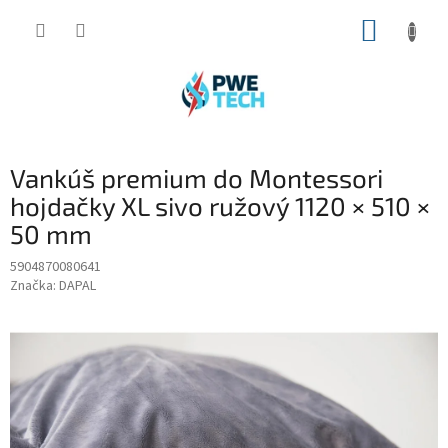
Prejsť
NÁKUP
na
obsah
KOŠÍK
Vankúš premium do Montessori
hojdačky XL sivo ružový 1120 × 510 ×
50 mm
5904870080641
Značka:
DAPAL