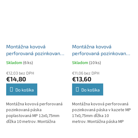
Montážna kovová
Montážna kovová
perforovaná pozinkovaná
perforovaná pozinkovaná
páska poplastovaná MP
páska v kazete MP
Skladom
(6 ks)
Skladom
(10 ks)
12x0,75mm dĺžka 10
17x0,75mm dĺžka 10
metrov
€12,03 bez DPH
metrov
€11,06 bez DPH
€14,80
€13,60
Do košíka
Do košíka
Montážna kovová perforovaná
Montážna kovová perforovaná
pozinkovaná páska
pozinkovaná páska v kazete MP
poplastovaná MP 12x0,75mm
17x0,75mm dĺžka 10
dĺžka 10 metrov. Montážna
metrov. Montážna páska MP
páska MP 12x0,75mm - kovová
17x0,75mm - kovová
(pozinkovaná) + poplastovaná,
(pozinkovaná), perforovaná v