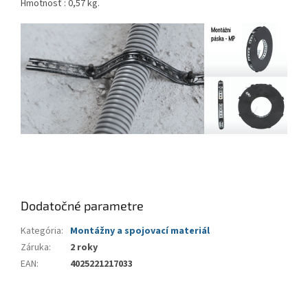
Hmotnosť : 0,57 kg.
Dodatočné parametre
Kategória
:
Montážny a spojovací materiál
Záruka
:
2 roky
EAN
:
4025221217033
Z