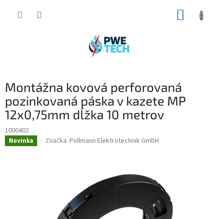
Prejsť
NÁKUP
na
obsah
KOŠÍK
Montážna kovová perforovaná
pozinkovaná páska v kazete MP
12x0,75mm dĺžka 10 metrov
1000402
Značka:
Pollmann Elektrotechnik GmbH
Novinka