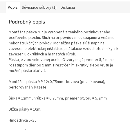
perforovaná....
kazete. Šírka = 17mm,...
Popis
Súvisiace súbory (1)
Diskusia
Podrobný popis
Montážna páska MP je vyrobená z tenkého pozinkovaného
oceľového plechu. Slúži na pripevňovanie, spájanie a vešanie
nekonštrukčných prvkov. Montážna páska slúži napr. na
zavesenie elektrickej inštalácie, inštalácie vzduchotechniky a k
zaveseniu okrúhlych a hranatých rúrok.
Páska je z pozinkovanej ocele. Otvory majú priemer 5,2 mm s
rozstupom dier po 9 mm. Prestrčením skrutky alebo vrutu je
možné pásku ukotviť.
Montážna páska MP 12x0,75mm - kovová (pozinkovaná),
perforovaná v kazete.
Šírka = 12mm, hrúbka = 0,75mm, priemer otvoru = 5,2mm.
Dĺžka pásky = 10m.
Hmoždinka 5x35.