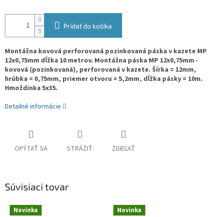
Pridať do košíka
Montážna kovová perforovaná pozinkovaná páska v kazete MP
12x0,75mm dĺžka 10 metrov. Montážna páska MP 12x0,75mm -
kovová (pozinkovaná), perforovaná v kazete. Šírka = 12mm,
hrúbka = 0,75mm, priemer otvoru = 5,2mm, dĺžka pásky = 10m.
Hmoždinka 5x35.
Detailné informácie
OPÝTAŤ SA
STRÁŽIŤ
ZDIEĽAŤ
Súvisiaci tovar
Novinka
Novinka