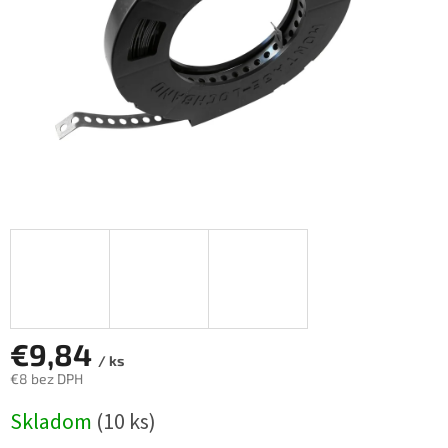
€9,84
/ ks
€8 bez DPH
Jednotková
Skladom
(10 ks)
cena: