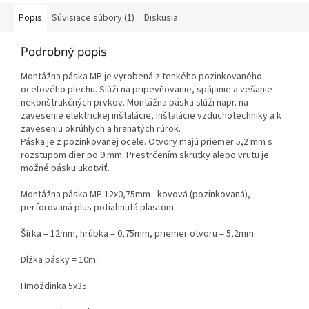
kazete. Šírka = 12mm,...
kazete. Šírka = 17mm,...
Popis
Súvisiace súbory (1)
Diskusia
Podrobný popis
Montážna páska MP je vyrobená z tenkého pozinkovaného
oceľového plechu. Slúži na pripevňovanie, spájanie a vešanie
nekonštrukčných prvkov. Montážna páska slúži napr. na
zavesenie elektrickej inštalácie, inštalácie vzduchotechniky a k
zaveseniu okrúhlych a hranatých rúrok.
Páska je z pozinkovanej ocele. Otvory majú priemer 5,2 mm s
rozstupom dier po 9 mm. Prestrčením skrutky alebo vrutu je
možné pásku ukotviť.
Montážna páska MP 12x0,75mm - kovová (pozinkovaná),
perforovaná plus potiahnutá plastom.
Šírka = 12mm, hrúbka = 0,75mm, priemer otvoru = 5,2mm.
Dĺžka pásky = 10m.
Hmoždinka 5x35.