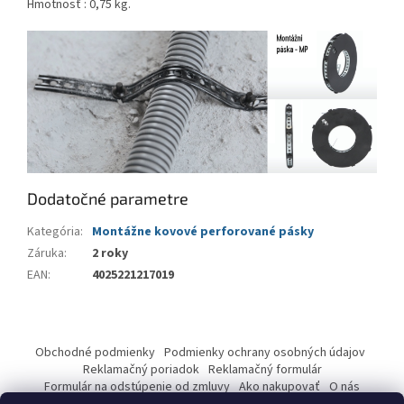
Hmotnosť : 0,75 kg.
Dodatočné parametre
Kategória
:
Montážne kovové perforované pásky
Záruka
:
2 roky
EAN
:
4025221217019
Z
á
Obchodné podmienky
Podmienky ochrany osobných údajov
p
Reklamačný poriadok
Reklamačný formulár
ä
Formulár na odstúpenie od zmluvy
Ako nakupovať
O nás