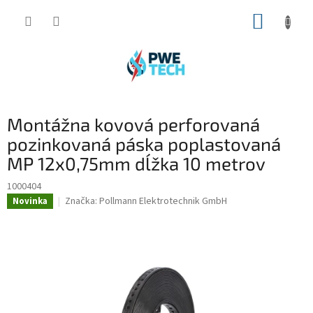
Prejsť
NÁKUP
na
obsah
KOŠÍK
Montážna kovová perforovaná
pozinkovaná páska poplastovaná
MP 12x0,75mm dĺžka 10 metrov
1000404
Značka:
Pollmann Elektrotechnik GmbH
Novinka