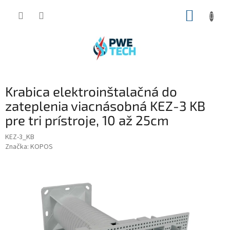
Prejsť
NÁKUP
na
obsah
KOŠÍK
Krabica elektroinštalačná do
zateplenia viacnásobná KEZ-3 KB
pre tri prístroje, 10 až 25cm
KEZ-3_KB
Značka:
KOPOS