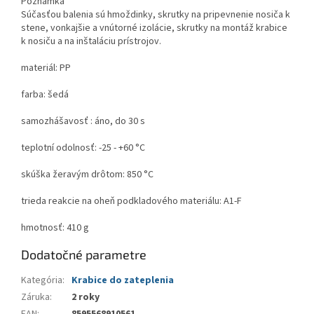
Poznámka
Súčasťou balenia sú hmoždinky, skrutky na pripevnenie nosiča k
stene, vonkajšie a vnútorné izolácie, skrutky na montáž krabice
k nosiču a na inštaláciu prístrojov.
materiál: PP
farba: šedá
samozhášavosť : áno, do 30 s
teplotní odolnosť: -25 - +60 °C
skúška žeravým drôtom: 850 °C
trieda reakcie na oheň podkladového materiálu: A1-F
hmotnosť: 410 g
Dodatočné parametre
Kategória
:
Krabice do zateplenia
Záruka
:
2 roky
EAN
:
8595568910561