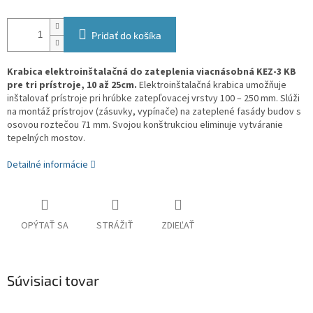
Pridať do košíka
Krabica elektroinštalačná do zateplenia viacnásobná KEZ-3 KB
pre tri prístroje, 10 až 25cm.
Elektroinštalačná krabica umožňuje
inštalovať prístroje pri hrúbke zatepľovacej vrstvy 100 – 250 mm. Slúži
na montáž prístrojov (zásuvky, vypínače) na zateplené fasády budov s
osovou roztečou 71 mm. Svojou konštrukciou eliminuje vytváranie
tepelných mostov.
Detailné informácie
OPÝTAŤ SA
STRÁŽIŤ
ZDIEĽAŤ
Súvisiaci tovar