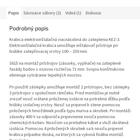
svojej unikátnej
výrobcu KOPOS je navrhnutá
konštrukcii eliminuje...
tak, aby...
Popis
Súvisiace súbory (2)
Videá (1)
Diskusia
Podrobný popis
Krabica elektroinštalačná viacnásobná do zateplenia KEZ-3.
Elektroinštalačná krabica umožňuje inštalovať prístroje pri
hrúbke zatepľovacej vrstvy 100 – 250 mm.
Slúži na montáž prístrojov (zásuvky, vypínače) na zateplené
fasády budov s osovou roztečou 71 mm. Svojou konštrukciou
eliminuje vytváranie tepelných mostov.
Pri použití záslepky umožňuje montáž 2 prístrojov, bez záslepky
3 prístrojov v spoločnom rámčeku. Pred montážou je nutné
zrezať nosič vrátane priloženej izolácie na potrebnú dĺžku podľa
hrúbky izolačnej vrstvy. Nosič sa pripevní k stene pomocou
priložených hmoždiniek podľa typu muriva a skrutiek. Pri montáži
zásuvky 400 V sa odporúča pripevnenie nosiča pomocou
chemických kotiev. Nosičom sa pretiahne kábel a vloží skrátená
izolácia. Pomocou 4 priložených skrutiek sa k nosiču pripevní
krabica prípadne doska, na ktorých sa vykoná finálna montáž.