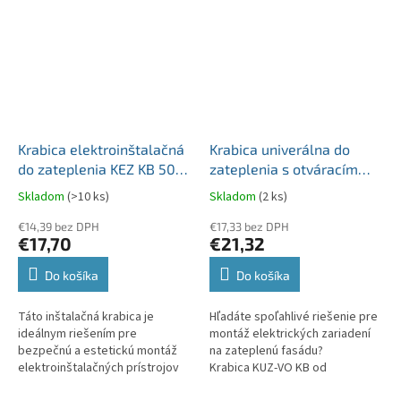
Krabica elektroinštalačná
Krabica univerálna do
do zateplenia KEZ KB 50
zateplenia s otváracím
až 200mm o60mm
vekom KUZ-VO KB rozmer
Skladom
(>10 ks)
Skladom
(2 ks)
156x196x86-146mm
€14,39 bez DPH
€17,33 bez DPH
€17,70
€21,32
Do košíka
Do košíka
Táto inštalačná krabica je
Hľadáte spoľahlivé riešenie pre
ideálnym riešením pre
montáž elektrických zariadení
bezpečnú a estetickú montáž
na zateplenú fasádu?
elektroinštalačných prístrojov
Krabica KUZ-VO KB od
na zateplené steny. Vďaka
renomovaného