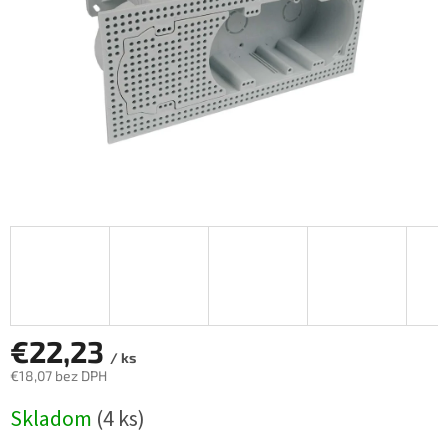
€22,23
/ ks
€18,07 bez DPH
Jednotková
Skladom
(4 ks)
cena: