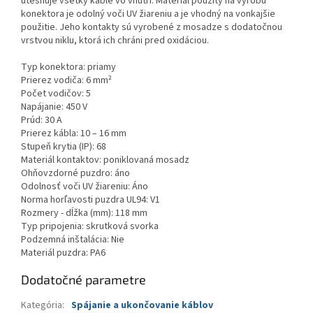
utesňuje všetky káble vo vnútri. Materiál použitý na výrobu
konektora je odolný voči UV žiareniu a je vhodný na vonkajšie
použitie. Jeho kontakty sú vyrobené z mosadze s dodatočnou
vrstvou niklu, ktorá ich chráni pred oxidáciou.
Typ konektora: priamy
Prierez vodiča: 6 mm²
Počet vodičov: 5
Napájanie: 450 V
Prúd: 30 A
Prierez kábla: 10 – 16 mm
Stupeň krytia (IP): 68
Materiál kontaktov: poniklovaná mosadz
Ohňovzdorné puzdro: áno
Odolnosť voči UV žiareniu: Áno
Norma horľavosti puzdra UL94: V1
Rozmery - dĺžka (mm): 118 mm
Typ pripojenia: skrutková svorka
Podzemná inštalácia: Nie
Materiál puzdra: PA6
Dodatočné parametre
Kategória
:
Spájanie a ukončovanie káblov