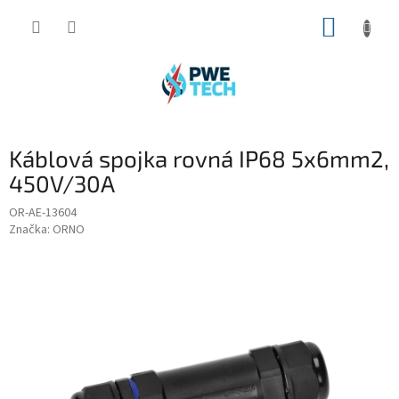
Prejsť
NÁKUP
na
obsah
KOŠÍK
Káblová spojka rovná IP68 5x6mm2,
450V/30A
OR-AE-13604
Značka:
ORNO