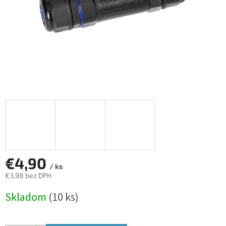
€4,90
/ ks
€3,98 bez DPH
Jednotková
Skladom
(10 ks)
cena: