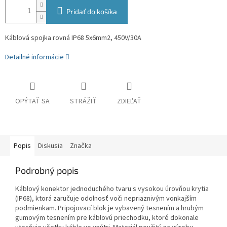
Pridať do košíka
Káblová spojka rovná IP68 5x6mm2, 450V/30A
Detailné informácie
OPÝTAŤ SA
STRÁŽIŤ
ZDIEĽAŤ
Popis
Diskusia
Značka
Podrobný popis
Káblový konektor jednoduchého tvaru s vysokou úrovňou krytia
(IP68), ktorá zaručuje odolnosť voči nepriaznivým vonkajším
podmienkam. Pripojovací blok je vybavený tesnením a hrubým
gumovým tesnením pre káblovú priechodku, ktoré dokonale