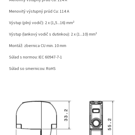
Menovitý výstupný prúd Cu: 114 A
Výstup (plný vodič): 2 x (1,5...16) mm²
Výstup (lankový vodič s dutinkou): 2 x (1...10) mm²
Montáž: zbernica CU min. 10 mm
Súlad s normou: IEC 60947-7-1
Súlad so smernicou: RoHS