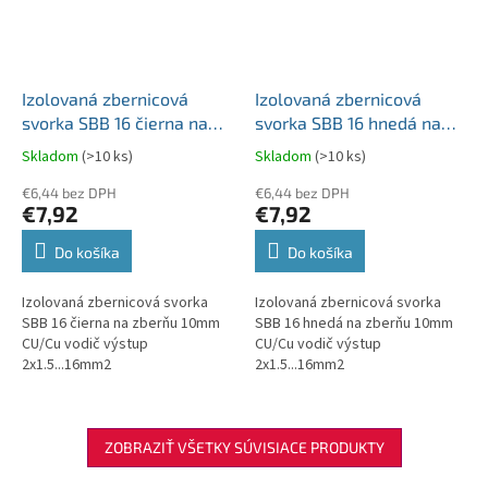
Izolovaná zbernicová
Izolovaná zbernicová
svorka SBB 16 čierna na
svorka SBB 16 hnedá na
zberňu 10mm CU/Cu vodič
zberňu 10mm CU/Cu vodič
Skladom
(>10 ks)
Skladom
(>10 ks)
výstup 2x1.5...16mm2
výstup 2x1.5...16mm2
81550007
€6,44 bez DPH
81550015
€6,44 bez DPH
€7,92
€7,92
Do košíka
Do košíka
Izolovaná zbernicová svorka
Izolovaná zbernicová svorka
SBB 16 čierna na zberňu 10mm
SBB 16 hnedá na zberňu 10mm
CU/Cu vodič výstup
CU/Cu vodič výstup
2x1.5...16mm2
2x1.5...16mm2
ZOBRAZIŤ VŠETKY SÚVISIACE PRODUKTY