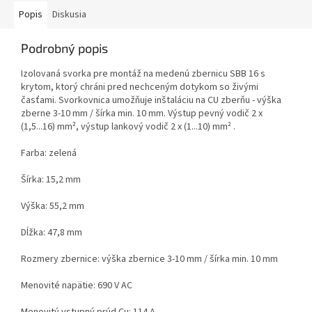
Popis
Diskusia
Podrobný popis
Izolovaná svorka pre montáž na medenú zbernicu SBB 16 s
krytom, ktorý chráni pred nechceným dotykom so živými
časťami. Svorkovnica umožňuje inštaláciu na CU zberňu - výška
zberne 3-10 mm / šírka min. 10 mm. Výstup pevný vodič 2 x
(1,5...16) mm², výstup lankový vodič 2 x (1...10) mm² .
Farba: zelená
Šírka: 15,2 mm
Výška: 55,2 mm
Dĺžka: 47,8 mm
Rozmery zbernice: výška zbernice 3-10 mm / šírka min. 10 mm
Menovité napätie: 690 V AC
Menovitý vstupný prúd Cu: 114 A