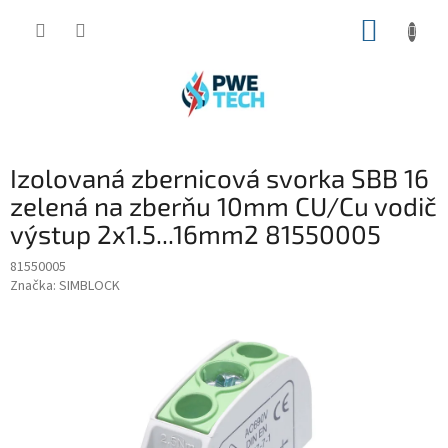
Prejsť
NÁKUP
na
obsah
KOŠÍK
Izolovaná zbernicová svorka SBB 16
zelená na zberňu 10mm CU/Cu vodič
výstup 2x1.5...16mm2 81550005
81550005
Značka:
SIMBLOCK