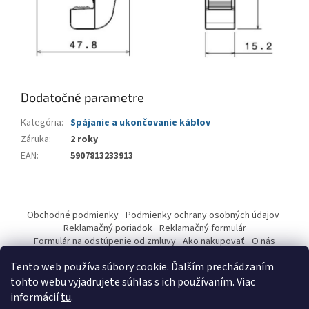
Dodatočné parametre
Kategória
:
Spájanie a ukončovanie káblov
Záruka
:
2 roky
EAN
:
5907813233913
Z
á
Obchodné podmienky
Podmienky ochrany osobných údajov
p
Reklamačný poriadok
Reklamačný formulár
ä
Formulár na odstúpenie od zmluvy
Ako nakupovať
O nás
Kontakty
t
Tento web používa súbory cookie. Ďalším prechádzaním
i
tohto webu vyjadrujete súhlas s ich používaním. Viac
e
informácií
tu
.