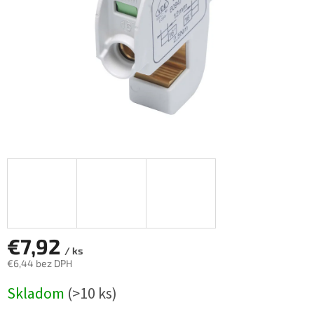
€7,92
/ ks
€6,44 bez DPH
Jednotková
Skladom
(>10 ks)
cena: