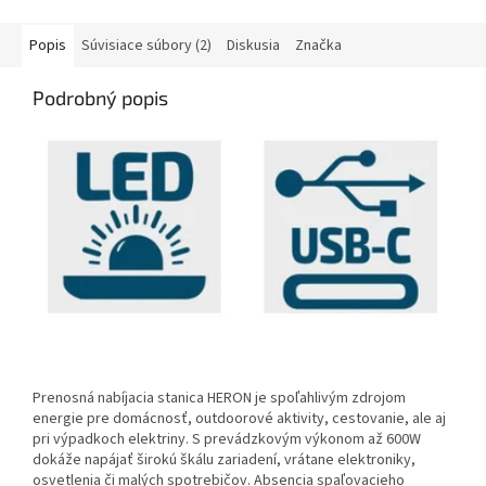
zdrojom energie pre
zariadení v oblastiach bez...
domácnosť, outdoorové
aktivity,...
Popis
Súvisiace súbory (2)
Diskusia
Značka
Podrobný popis
Prenosná nabíjacia stanica HERON je spoľahlivým zdrojom
energie pre domácnosť, outdoorové aktivity, cestovanie, ale aj
pri výpadkoch elektriny. S prevádzkovým výkonom až 600W
dokáže napájať širokú škálu zariadení, vrátane elektroniky,
osvetlenia či malých spotrebičov. Absencia spaľovacieho