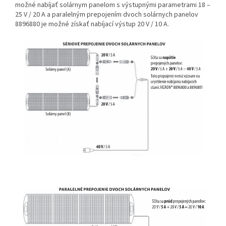
možné nabíjať solárnym panelom s výstupnými parametrami 18 –
25 V / 20 A a paralelným prepojením dvoch solárnych panelov
8896880 je možné získať nabíjací výstup 20 V / 10 A.