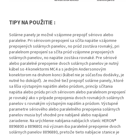
TIPY NA POUŽITIE :
Solárne panely je možné vzájomne prepojiť sériovo alebo
paralelne. Pri sériovom prepojení sa sčíta napätie vzájomne
prepojených solárnych panelov, no prúd zostáva rovnaký, pri
paralelnom prepojení sa sčíta prúd vzájomne prepojených
solárnych panelov, no napätie zostáva rovnaké. Pre sériové
alebo paralelné prepojenie dvoch solárnych panelov je nutný
kábel so 4 konektormi MC4 a s jedným Andersonovým
konektorom na druhom konci (kábel nie je súčasťou dodávky, je
nutné ho dokúpiť). Je možné tiež prepojiť solárne panely, ktoré
sa líšia výstupným napätím alebo prúdom, princíp sčítania
napätia alebo prúdu pri ich sériovom alebo paralelnom prepojení
je rovnaký ako v prípade prepojenia dvoch rovnakých solárnych
panelov s rovnakým výstupným napätím a prúdom. Výstupné
parametre sériového alebo paralelného prepojenia solárnych
panelov musia byť vhodné pre nabíjané alebo napájané
zariadenie. Na urýchlenie nabíjania nabíjacích staníc HERON®
8896800 a 8896801 má význam iba paralelné prepojenie dvoch
solárnych panelov 8896880, pretože tieto nabíjacie stanice je