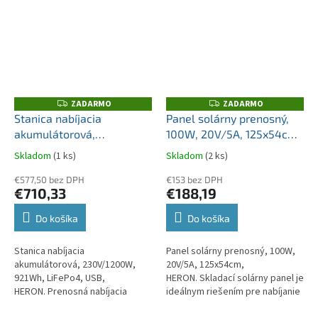
ZADARMO
ZADARMO
Z
Z
A
A
Stanica nabíjacia
Panel solárny prenosný,
D
D
akumulátorová,
100W, 20V/5A, 125x54cm,
A
A
R
R
230V/1200W, 921Wh,
HERON
M
M
Skladom
(1 ks)
Skladom
(2 ks)
O
O
LiFePo4, USB, HERON
€577,50 bez DPH
€153 bez DPH
€710,33
€188,19
Do košíka
Do košíka
Stanica nabíjacia
Panel solárny prenosný, 100W,
akumulátorová, 230V/1200W,
20V/5A, 125x54cm,
921Wh, LiFePo4, USB,
HERON. Skladací solárny panel je
HERON. Prenosná nabíjacia
ideálnym riešením pre nabíjanie
stanica HERON je spoľahlivým
nabíjacích staníc a mobilných