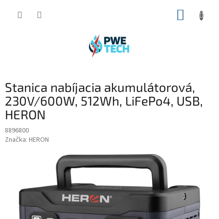
Prejsť
NÁKUP
na
obsah
KOŠÍK
Stanica nabíjacia akumulátorová,
230V/600W, 512Wh, LiFePo4, USB,
HERON
8896800
Značka:
HERON