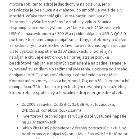
motora robí tento zdroj jednoduchým na obsluhu, jeho
prevádzka je bez hluku a exhalátov, čo umožňuje využitie aj v
interiéri. Vďaka technológii LiFePo4 batérií ponúka dlhú
životnosť, vyššiu bezpečnosť a stabilný výkon. Stanica
disponuje viacerými výstupmi, vrátane dvoch 230V zásuviek,
USB-C s max. výkonom až 200 W a rýchlonabíjacím USB-A QC 3.0
portom, ktoré umožňujú nabíjať smartfóny, notebooky a ďalšie
zariadenia rýchlo a efektívne. Invertorová technológia zaručuje
čisté výstupné napätie na 230V zásuvkách, vhodné aj na
napájanie citlivej elektroniky. Na hornej strane ponúka
bezdrôtové nabíjanie mobilných zariadení a na zadnej strane je
vybavená svietidlom s 5 režimami svietenia. Podpora solárneho
nabíjania (MPPT) z nej robí ekologické riešenie na cestách.
Kompaktné rozmery a nízka hmotnosť 7kg umožňujú jednoduchú
manipuláciu. Táto stanica je perfektným riešením pre každého,
kto potrebuje spoľahlivý a flexibilný zdroj energie kdekoľvek.
2x 230V zásuvka, 2x USB-C, 2x USB-A, autozásuvka,
2×DC5521 konektor (5,5x2,1mm)
invertorová technológia zaručuje čisté výstupné napätie
na 230V zásuvkách
ľahko čitateľný podsvietený displej zobrazujúci aktuálny
odoberaný aj nabíjací výkon, stav a čas výdrže batérie pri