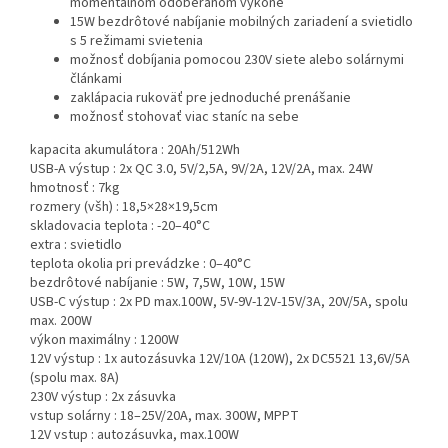
momentálnom odoberanom výkone
15W bezdrôtové nabíjanie mobilných zariadení a svietidlo
s 5 režimami svietenia
možnosť dobíjania pomocou 230V siete alebo solárnymi
článkami
zaklápacia rukoväť pre jednoduché prenášanie
možnosť stohovať viac staníc na sebe
kapacita akumulátora :
20Ah/512Wh
USB-A výstup :
2x QC 3.0, 5V/2,5A, 9V/2A, 12V/2A, max. 24W
hmotnosť :
7kg
rozmery (všh) :
18,5×28×19,5cm
skladovacia teplota :
-20–40°C
extra :
svietidlo
teplota okolia pri prevádzke :
0–40°C
bezdrôtové nabíjanie :
5W, 7,5W, 10W, 15W
USB-C výstup :
2x PD max.100W, 5V-9V-12V-15V/3A, 20V/5A, spolu
max. 200W
výkon maximálny :
1200W
12V výstup :
1x autozásuvka 12V/10A (120W), 2x DC5521 13,6V/5A
(spolu max. 8A)
230V výstup :
2x zásuvka
vstup solárny :
18–25V/20A, max. 300W, MPPT
12V vstup :
autozásuvka, max.100W