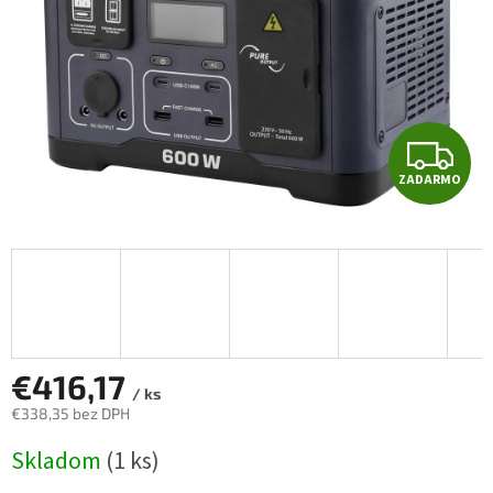
Z
ZADARMO
A
D
A
R
M
€416,17
/ ks
€338,35 bez DPH
O
Jednotková
Skladom
(1 ks)
cena: