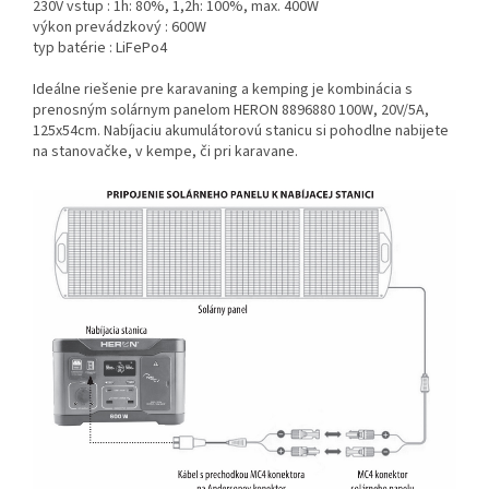
230V vstup :
1h: 80%, 1,2h: 100%, max. 400W
výkon prevádzkový :
600W
typ batérie :
LiFePo4
Ideálne riešenie pre karavaning a kemping je kombinácia s
prenosným solárnym panelom HERON 8896880 100W, 20V/5A,
125x54cm. Nabíjaciu akumulátorovú stanicu si pohodlne nabijete
na stanovačke, v kempe, či pri karavane.