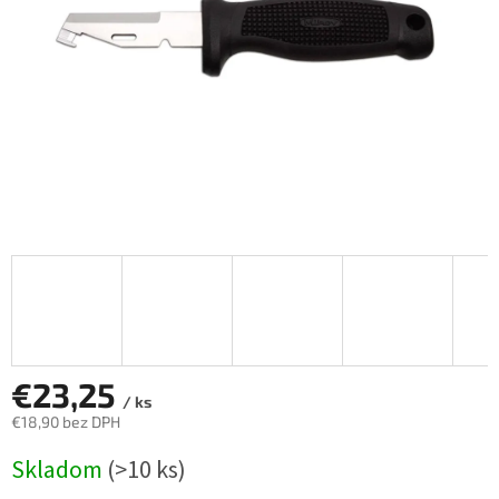
€23,25
/ ks
€18,90 bez DPH
Jednotková
Skladom
(>10 ks)
cena: