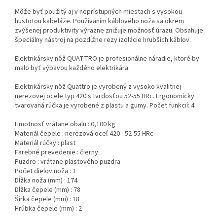
Môže byť použitý aj v neprístupných miestach s vysokou
hustotou kabeláže. Používaním káblového noža sa okrem
zvýšenej produktivity výrazne znižuje možnosť úrazu. Obsahuje
špeciálny nástroj na pozdĺžne rezy izolácie hrubších káblov.
Elektrikársky nôž QUATTRO je profesionálne náradie, ktoré by
malo byť výbavou každého elektrikára.
Elektrikársky nôž Quattro je vyrobený z vysoko kvalitnej
nerezovej ocele typ 420 s tvrdosťou 52-55 HRc. Ergonomicky
tvarovaná rúčka je vyrobené z plastu a gumy. Počet funkcií: 4
Hmotnosť vrátane obalu : 0,100 kg
Materiál čepele : nerezová oceľ 420 - 52-55 HRc
Materiál rúčky : plast
Farebné prevedenie : čierny
Puzdro : vrátane plastového puzdra
Počet dielov noža : 1
Dĺžka noža (mm) : 174
Dĺžka čepele (mm) : 78
Šírka čepele (mm) : 18
Hrúbka čepele (mm) : 2