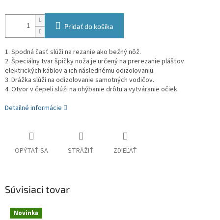
Pridať do košíka
1. Spodná časť slúži na rezanie ako bežný nôž.
2. Špeciálny tvar špičky noža je určený na prerezanie plášťov
elektrických káblov a ich následnému odizolovaniu.
3. Drážka slúži na odizolovanie samotných vodičov.
4. Otvor v čepeli slúži na ohýbanie drôtu a vytváranie očiek.
Detailné informácie
OPÝTAŤ SA
STRÁŽIŤ
ZDIEĽAŤ
Súvisiaci tovar
Novinka