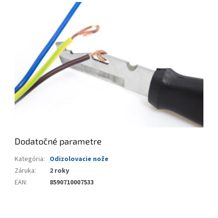
Dodatočné parametre
Kategória
:
Odizolovacie nože
Záruka
:
2 roky
EAN
:
8590710007533
Z