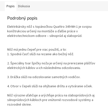
Popis
Diskusia
Podrobný popis
Elektrikársky nôž s topánočkou Quattro 349-NH-1 je svojou
konštrukciou určený na montáže a ďalšie práce v
elektrotechnickom odbore – silnoprúd aj slaboprúd.
Nôž má jednu čepeľ pre viac použití, a to:
1. Spodná časť slúži na rezanie ako bežný nôž.
2. Špeciálny tvar špičky noža je určený na prerezanie plášťov
elektrických káblov a ich následnému odizolovaniu.
3. Drážka slúži na odizolovanie samotných vodičov.
4. Otvor v čepeli slúži na ohýbanie drôtu a vytváranie očiek.
Nôž výrazne uľahčuje a urýchľuje prácu na slaboprúdových aj
silnoprúdových kábloch pre vnútorné rozvodové systémy a
rozvodné skrine.