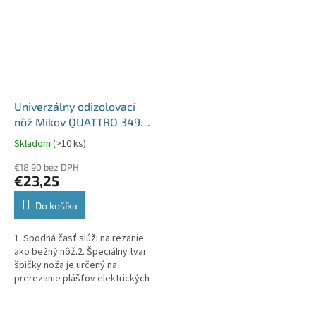
Univerzálny odizolovací
nôž Mikov QUATTRO 349-
NH-1 červený V2409039
Skladom
(>10 ks)
protišmyková rúčka
€18,90 bez DPH
€23,25
Do košíka
1. Spodná časť slúži na rezanie
ako bežný nôž.2. Špeciálny tvar
špičky noža je určený na
prerezanie plášťov elektrických
káblov a ich následnému
odizolovaniu.3. Drážka slúži na...