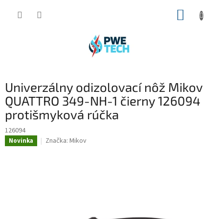
Prejsť
NÁKUP
na
obsah
KOŠÍK
Univerzálny odizolovací nôž Mikov
QUATTRO 349-NH-1 čierny 126094
protišmyková rúčka
126094
Značka:
Mikov
Novinka