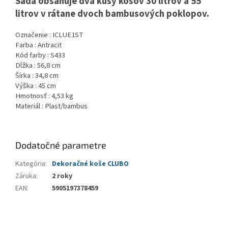
Sada obsahuje dva kusy košov 30 litrov a 55
litrov v rátane dvoch bambusových poklopov.
Označenie : ICLUE1ST
Farba : Antracit
Kód farby : S433
Dĺžka : 56,8 cm
Šírka : 34,8 cm
Výška : 45 cm
Hmotnosť : 4,53 kg
Materiál : Plast/bambus
Dodatočné parametre
Kategória
:
Dekoračné koše CLUBO
Záruka
:
2 roky
EAN
:
5905197378459
Z