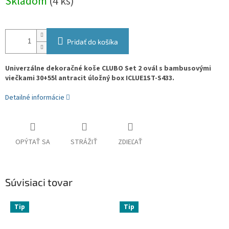
Skladom
(4 ks)
cena:
Pridať do košíka
Univerzálne dekoračné koše CLUBO Set 2 ovál s bambusovými
viečkami 30+55l antracit úložný box ICLUE1ST-S433.
Detailné informácie
OPÝTAŤ SA
STRÁŽIŤ
ZDIEĽAŤ
Súvisiaci tovar
Tip
Tip