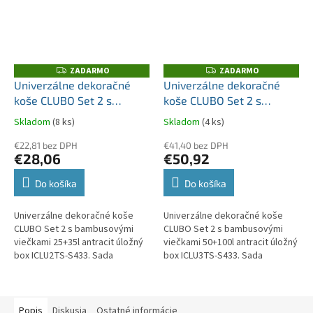
ZADARMO
ZADARMO
Z
Z
A
A
Univerzálne dekoračné
Univerzálne dekoračné
D
D
koše CLUBO Set 2 s
koše CLUBO Set 2 s
A
A
R
R
bambusovými viečkami
bambusovými viečkami
M
M
Skladom
(8 ks)
Skladom
(4 ks)
O
O
25+35l antracit úložný box
50+100l antracit úložný
ICLU2TS-S433
€22,81 bez DPH
box ICLU3TS-S433
€41,40 bez DPH
€28,06
€50,92
Do košíka
Do košíka
Univerzálne dekoračné koše
Univerzálne dekoračné koše
CLUBO Set 2 s bambusovými
CLUBO Set 2 s bambusovými
viečkami 25+35l antracit úložný
viečkami 50+100l antracit úložný
box ICLU2TS-S433. Sada
box ICLU3TS-S433. Sada
obsahuje dva kusy košov 25
obsahuje dva kusy košov 50
litrov a 35 litrov vrátane dvoch...
litrov a 100 litrov vrátane
dvoch...
Popis
Diskusia
Ostatné informácie