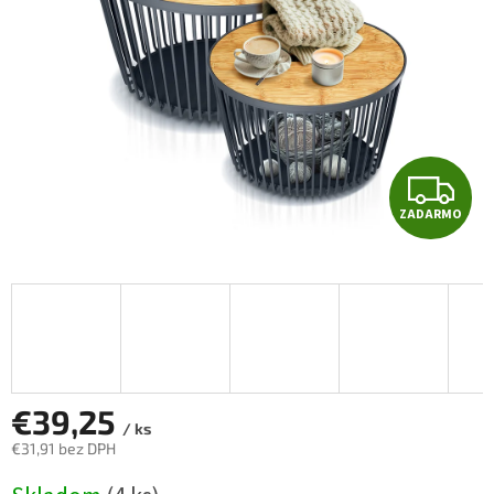
Z
ZADARMO
A
D
A
R
M
€39,25
/ ks
€31,91 bez DPH
O
Jednotková