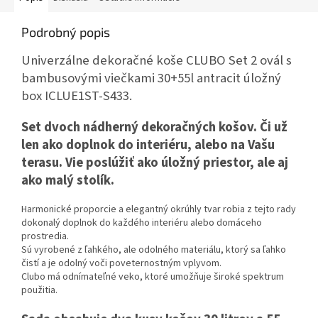
Podrobný popis
Univerzálne dekoračné koše CLUBO Set 2 ovál s
bambusovými viečkami 30+55l antracit úložný
box ICLUE1ST-S433.
Set dvoch nádherný dekoračných košov. Či už
len ako doplnok do interiéru, alebo na Vašu
terasu. Vie poslúžiť ako úložný priestor, ale aj
ako malý stolík.
Harmonické proporcie a elegantný okrúhly tvar robia z tejto rady
dokonalý doplnok do každého interiéru alebo domáceho
prostredia.
Sú vyrobené z ľahkého, ale odolného materiálu, ktorý sa ľahko
čistí a je odolný voči poveternostným vplyvom.
Clubo má odnímateľné veko, ktoré umožňuje široké spektrum
použitia.