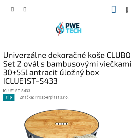
Prejsť
NÁKUP
na
obsah
KOŠÍK
Univerzálne dekoračné koše CLUBO
Set 2 ovál s bambusovými viečkami
30+55l antracit úložný box
ICLUE1ST-S433
ICLUE1ST-S433
Značka:
Prosperplast s.r.o.
Tip