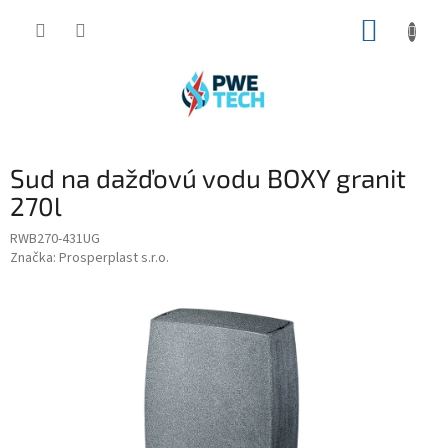
Prejsť
NÁKUP
na
obsah
KOŠÍK
Sud na dažďovú vodu BOXY granit
270l
RWB270-431UG
Značka:
Prosperplast s.r.o.