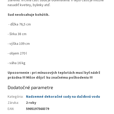
žiareniu. Vrchná časť sudu je odnímateňá. V tejto časti je možné
nasadiť kvetiny, bylinky atď.
Sud neobsahuje kohútik.
- dĺžka 76,5 cm
- šírka 38 cm
- výška 109 cm
- objem 270 l
- váha 16 kg
Upozornenie : pri mínusových teplotách musí byť nádrž
prázdna !!! Môze dôjsť ku značnému poškodeniu !!!
Dodatočné parametre
Kategória
:
Nadzemné dekoračné sudy na dažďovú vodu
Záruka
:
2 roky
EAN
:
5905197568379