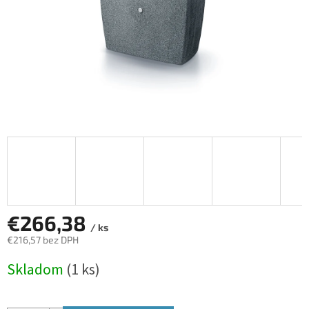
€266,38
/ ks
€216,57 bez DPH
Jednotková
Skladom
(1 ks)
cena: