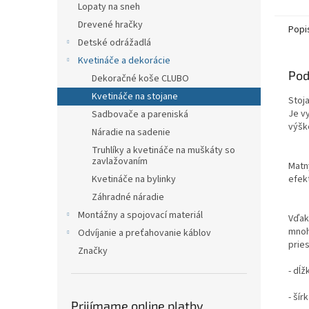
kvetin
Lopaty na sneh
Drevené hračky
Popi
Detské odrážadlá
Kvetináče a dekorácie
Pod
Dekoračné koše CLUBO
Kvetináče na stojane
Stoja
Je v
Sadbovače a pareniská
výšk
Náradie na sadenie
Truhlíky a kvetináče na muškáty so
zavlažovaním
Matn
efek
Kvetináče na bylinky
Záhradné náradie
Montážny a spojovací materiál
Vďak
mnoh
Odvíjanie a preťahovanie káblov
prie
Značky
- dĺž
- šír
Prijímame online platby