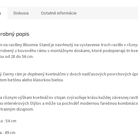
áče. Kvetináč má...
s
Diskusia
Ostatné informácie
robný popis
n na rastliny Bloomie Stand je navrhnutý na vystavenie troch rastlín v rôzn
yrobený z kovového rámu s montážnymi doskami, ktoré podopierajú tri kve
ou od 28 do 56 cm.
ý čierny rám je doplnený kvetináčmi v dvoch nadčasových povrchových úpr
tom betónu alebo klasickou bielou.
a rôznym výškam kvetináčov stojan zvýrazňuje krásu každej závesnej rastl
o interiérových štýlov a môže sa pochváliť modernou farebnou kombináci
stranným dizajnom.
ka : 54 cm
ka : 49 cm