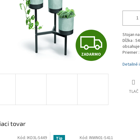
Z
Stojan n
Dĺžka : 54
obsahuje
Priemer :
ZADARMO
A
Detailné 
D
TLAČ
A
R
iaci tovar
Kód:
IKD3L-S449
Kód:
INWN01-S411
Tip