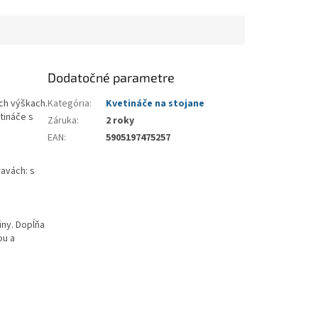
Dodatočné parametre
ych výškach.
Kategória
:
Kvetináče na stojane
tináče s
Záruka
:
2 roky
EAN
:
5905197475257
avách: s
iny. Dopĺňa
ou a