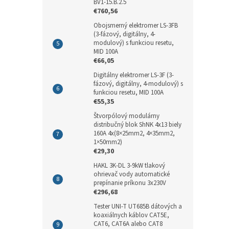
BV1-15.B.2.5
€760,56
Obojsmerný elektromer LS-3FB
(3-fázový, digitálny, 4-
modulový) s funkciou resetu,
MID 100A
€66,05
Digitálny elektromer LS-3F (3-
fázový, digitálny, 4-modulový) s
funkciou resetu, MID 100A
€55,35
Štvorpólový modulárny
distribučný blok ShNK 4x13 biely
160A 4x(8×25mm2, 4×35mm2,
1×50mm2)
€29,30
HAKL 3K-DL 3-9kW tlakový
ohrievač vody automatické
prepínanie príkonu 3x230V
€296,68
Tester UNI-T UT685B dátových a
koaxiálnych káblov CAT5E,
CAT6, CAT6A alebo CAT8