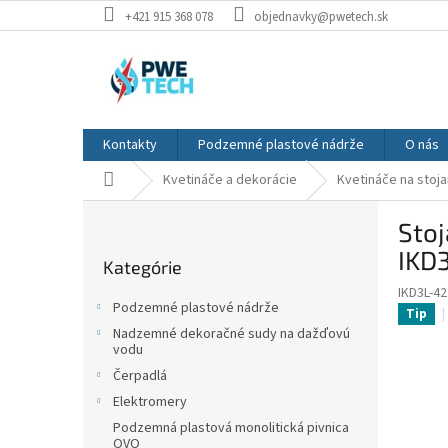
Prejsť
+421 915 368 078
objednavky@pwetech.sk
na
obsah
Kontakty
Podzemné plastové nádrže
O nás
Domov
Kvetináče a dekorácie
Kvetináče na stoj
B
Sto
o
Preskočiť
č
IKD
Kategórie
kategórie
n
IKD3L-4
ý
Podzemné plastové nádrže
Tip
p
Nadzemné dekoračné sudy na dažďovú
a
vodu
n
Čerpadlá
e
Elektromery
l
Podzemná plastová monolitická pivnica
OVO