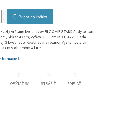
Pridať do košíka
a kvety vrátane kvetináčov BLOOMIE STAND šedý betón
 cm, Šírka : 49 cm, Výška : 80,5 cm
IKD3L-422U.
Sada
 aj 3 kvetináče. Kvetináč má rozmer
Výška : 16,5 cm,
 18 cm s objemom 4 litre.
informácie
OPÝTAŤ SA
STRÁŽIŤ
ZDIEĽAŤ