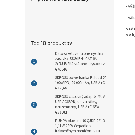
- výš
- váh
Sada
s ob
Top 10 produktov
Dátová vstavaná priemyselná
zásuvka 9339 IP44 CAT-6A
2xRJ45 žltá vrátane keystonov
€45,46
SKROSS powerbanka Reload 20
100W PD, 20 000mAh, USB A+C
€92,68
SKROSS cestovný adaptér MUV
USB AC65PD, univerzálny,
neuzemnený, USB A+C 65W
€56,01
PUMPA blue line 90 QJDE 221.3
1,1kW 230V čerpadlo s
frakvenčným meničom VIFIDI