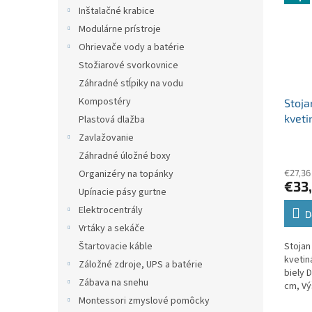
Inštalačné krabice
Modulárne prístroje
Ohrievače vody a batérie
Stožiarové svorkovnice
Záhradné stĺpiky na vodu
Kompostéry
Stoja
kvet
Plastová dlažba
STAND
Zavlažovanie
S449
Záhradné úložné boxy
€27,36
Organizéry na topánky
€33
Upínacie pásy gurtne
Elektrocentrály
D
Vrtáky a sekáče
Stojan
Štartovacie káble
kveti
Záložné zdroje, UPS a batérie
biely D
Zábava na snehu
cm, Vý
S449. 
Montessori zmyslové pomôcky