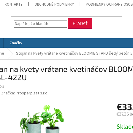
KONTAKTY
OBCHODNÉ PODMIENKY
PODMIENKY OCHRANY OSOB
HĽADAŤ
Značky
ane
Stojan na kvety vrátane kvetináčov BLOOMIE STAND šedý betón 5
jan na kvety vrátane kvetináčov BLOO
3L-422U
22U
Značka:
Prosperplast s.r.o.
€33
€27,36 b
Jednotk
Skla
cena: