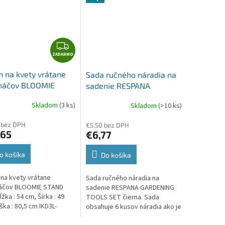
M
O
Z
ZADARMO
A
D
n na kvety vrátane
Sada ručného náradia na
A
ináčov BLOOMIE
sadenie RESPANA
R
 biely 54cm IKD3L-
GARDENING TOOLS SET
M
Skladom
(3 ks)
Skladom
(>10 ks)
čierna, 6 ks
O
 bez DPH
€5,50 bez DPH
,65
€6,77
o košíka
Do košíka
 na kvety vrátane
Sada ručného náradia na
náčov BLOOMIE STAND
sadenie RESPANA GARDENING
ĺžka : 54 cm, Šírka : 49
TOOLS SET čierna. Sada
ška : 80,5 cm IKD3L-
obsahuje 6 kusov náradia ako je
Sada obsahuje aj 3
na obrázku.