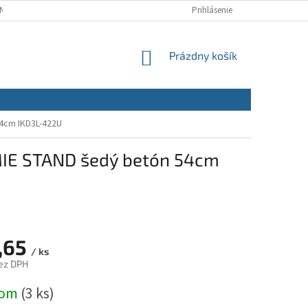
NÝCH ÚDAJOV
REKLAMAČNÝ PORIADOK
Prihlásenie
REKLAMAČNÝ FORMULÁR
NÁKUPNÝ
Prázdny košík
KOŠÍK
4cm IKD3L-422U
MIE STAND šedý betón 54cm
,65
/ ks
ez DPH
ová
dom
(3 ks)