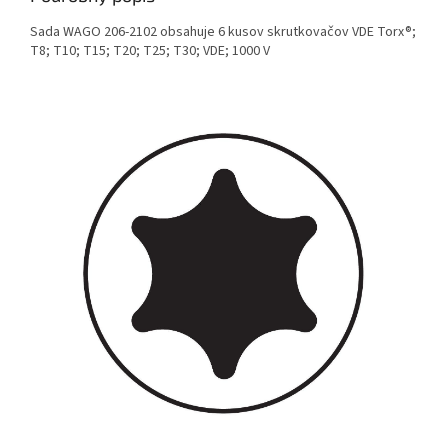
Sada WAGO 206-2102 obsahuje 6 kusov skrutkovačov VDE Torx®;
T8; T10; T15; T20; T25; T30; VDE; 1000 V