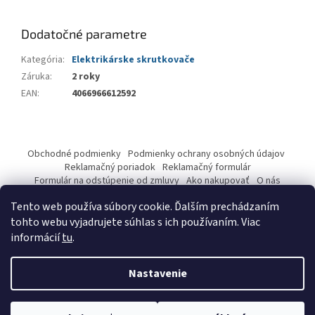
Dodatočné parametre
Kategória
:
Elektrikárske skrutkovače
Záruka
:
2 roky
EAN
:
4066966612592
Z
á
Obchodné podmienky
Podmienky ochrany osobných údajov
p
Reklamačný poriadok
Reklamačný formulár
ä
Formulár na odstúpenie od zmluvy
Ako nakupovať
O nás
Kontakty
t
Tento web používa súbory cookie. Ďalším prechádzaním
i
tohto webu vyjadrujete súhlas s ich používaním. Viac
e
informácií
tu
.
Vytvoril Shoptet
Nastavenie
Copyright 2026
pwetech.store
. Všetky práva vyhradené.
Upraviť