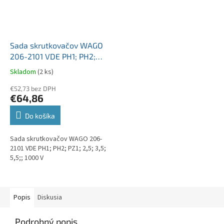
Sada skrutkovačov WAGO
206-2101 VDE PH1; PH2;
PZ1; 2,5; 3,5; 5,5;; 1000 V
Skladom
(2 ks)
€52,73 bez DPH
€64,86
Do košíka
Sada skrutkovačov WAGO 206-
2101 VDE PH1; PH2; PZ1; 2,5; 3,5;
5,5;; 1000 V
Popis
Diskusia
Podrobný popis