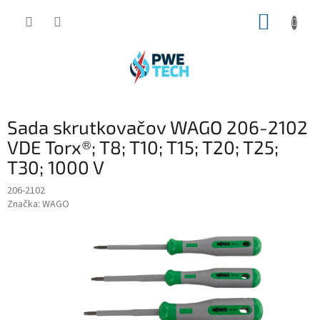
Prejsť
NÁKUP
na
obsah
KOŠÍK
Sada skrutkovačov WAGO 206-2102
VDE Torx®; T8; T10; T15; T20; T25;
T30; 1000 V
206-2102
Značka:
WAGO