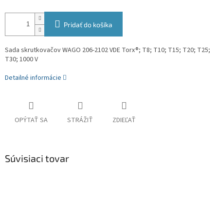
Pridať do košíka
Sada skrutkovačov WAGO 206-2102 VDE Torx®; T8; T10; T15; T20; T25;
T30; 1000 V
Detailné informácie
OPÝTAŤ SA
STRÁŽIŤ
ZDIEĽAŤ
Súvisiaci tovar