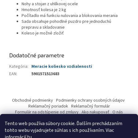
Nohy a stojan z uhlíkovej ocele
Hmotnosť kolesa je 2 kg
Počítadlo má funkciu nulovania a blokovania merania
Sada obsahuje pohodlné puzdro pre jednoduchú
prepravu a skladovanie
Koleso je možné zložiť
Dodatočné parametre
Kategória
:
Meracie koliesko vzdialenosti
EAN
:
5901571513683
Z
á
Obchodné podmienky
Podmienky ochrany osobných údajov
p
Reklamačný poriadok
Reklamačný formulár
ä
Formulár na odstúpenie od zmluvy
Ako nakupovať
O nás
Kontakty
t
Tento web používa súbory cookie. Ďalším prechádzaním
i
tohto webu vyjadrujete súhlas s ich používaním. Viac
e
informácií
tu
.