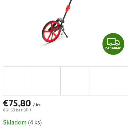
Z
ZADARMO
A
D
A
R
M
€75,80
/ ks
€61,63 bez DPH
O
Jednotková
Skladom
(4 ks)
cena: