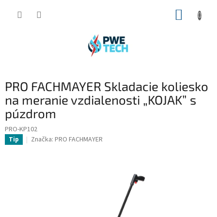
Prejsť
NÁKUP
na
obsah
KOŠÍK
PRO FACHMAYER Skladacie koliesko
na meranie vzdialenosti „KOJAK” s
púzdrom
PRO-KP102
Značka:
PRO FACHMAYER
Tip