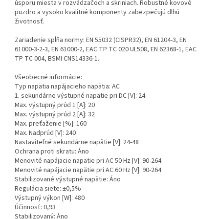
úsporu miesta v rozvádzačoch a skriniach. Robustné kovové
puzdro a vysoko kvalitné komponenty zabezpečujú dlhú
životnosť.
Zariadenie spĺňa normy: EN 55032 (CISPR32), EN 61204-3, EN
61000-3-2-3, EN 61000-2, EAC TP TC 020 UL508, EN 62368-1, EAC
TP TC 004, BSMI CNS14336-1.
Všeobecné informácie:
Typ napätia napájacieho napätia: AC
1. sekundárne výstupné napätie pri DC [V]: 24
Max. výstupný prúd 1 [A]: 20
Max. výstupný prúd 2 [A]: 32
Max. preťaženie [%]: 160
Max. Nadprúd [V]: 240
Nastaviteľné sekundárne napätie [V]: 24-48
Ochrana proti skratu: Áno
Menovité napájacie napätie pri AC 50 Hz [V]: 90-264
Menovité napájacie napätie pri AC 60 Hz [V]: 90-264
Stabilizované výstupné napätie: Áno
Regulácia siete: ±0,5%
Výstupný výkon [W]: 480
Účinnosť: 0,93
Stabilizovaný: Áno