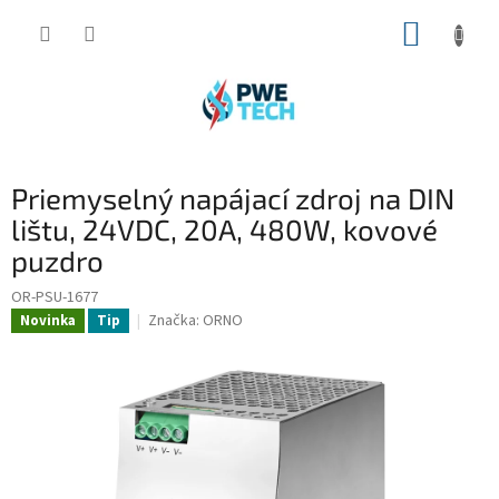
Prejsť
NÁKUP
na
obsah
KOŠÍK
Priemyselný napájací zdroj na DIN
lištu, 24VDC, 20A, 480W, kovové
puzdro
OR-PSU-1677
Značka:
ORNO
Novinka
Tip