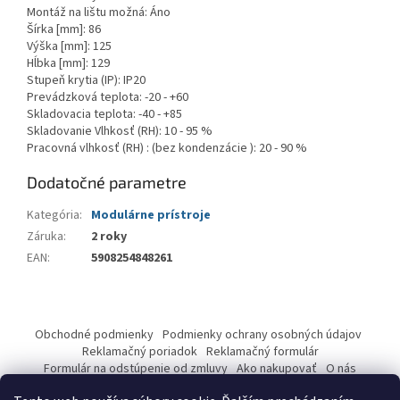
Montáž na lištu možná: Áno
Šírka [mm]: 86
Výška [mm]: 125
Hĺbka [mm]: 129
Stupeň krytia (IP): IP20
Prevádzková teplota: -20 - +60
Skladovacia teplota: -40 - +85
Skladovanie Vlhkosť (RH): 10 - 95 %
Pracovná vlhkosť (RH) :
(
bez kondenzácie
)
: 20 - 90 %
Dodatočné parametre
Kategória
:
Modulárne prístroje
Záruka
:
2 roky
EAN
:
5908254848261
Z
á
Obchodné podmienky
Podmienky ochrany osobných údajov
p
Reklamačný poriadok
Reklamačný formulár
ä
Formulár na odstúpenie od zmluvy
Ako nakupovať
O nás
Kontakty
t