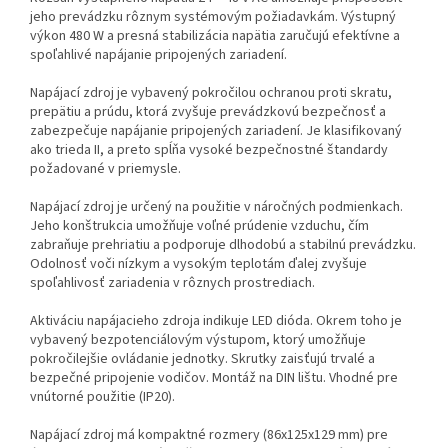
jeho prevádzku rôznym systémovým požiadavkám. Výstupný
výkon 480 W a presná stabilizácia napätia zaručujú efektívne a
spoľahlivé napájanie pripojených zariadení.
Napájací zdroj je vybavený pokročilou ochranou proti skratu,
prepätiu a prúdu, ktorá zvyšuje prevádzkovú bezpečnosť a
zabezpečuje napájanie pripojených zariadení. Je klasifikovaný
ako trieda II, a preto spĺňa vysoké bezpečnostné štandardy
požadované v priemysle.
Napájací zdroj je určený na použitie v náročných podmienkach.
Jeho konštrukcia umožňuje voľné prúdenie vzduchu, čím
zabraňuje prehriatiu a podporuje dlhodobú a stabilnú prevádzku.
Odolnosť voči nízkym a vysokým teplotám ďalej zvyšuje
spoľahlivosť zariadenia v rôznych prostrediach.
Aktiváciu napájacieho zdroja indikuje LED dióda. Okrem toho je
vybavený bezpotenciálovým výstupom, ktorý umožňuje
pokročilejšie ovládanie jednotky. Skrutky zaisťujú trvalé a
bezpečné pripojenie vodičov. Montáž na DIN lištu. Vhodné pre
vnútorné použitie (IP20).
Napájací zdroj má kompaktné rozmery (86x125x129 mm) pre