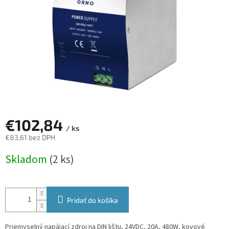
€102,84
/ ks
€83,61 bez DPH
Jednotková
Skladom
(2 ks)
cena:
Pridať do košíka
Priemyselný napájací zdroj na DIN lištu, 24VDC, 20A, 480W, kovové