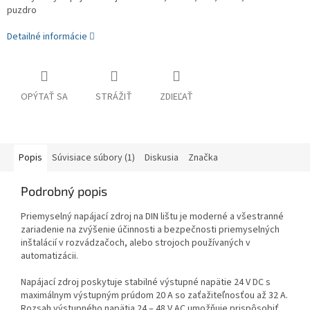
puzdro
Detailné informácie
OPÝTAŤ SA
STRÁŽIŤ
ZDIEĽAŤ
Popis
Súvisiace súbory (1)
Diskusia
Značka
Podrobný popis
Priemyselný napájací zdroj na DIN lištu je moderné a všestranné
zariadenie na zvýšenie účinnosti a bezpečnosti priemyselných
inštalácií v rozvádzačoch, alebo strojoch používaných v
automatizácii.
Napájací zdroj poskytuje stabilné výstupné napätie 24 V DC s
maximálnym výstupným prúdom 20 A so zaťažiteľnosťou až 32 A.
Rozsah výstupného napätia 24 – 48 V AC umožňuje prispôsobiť