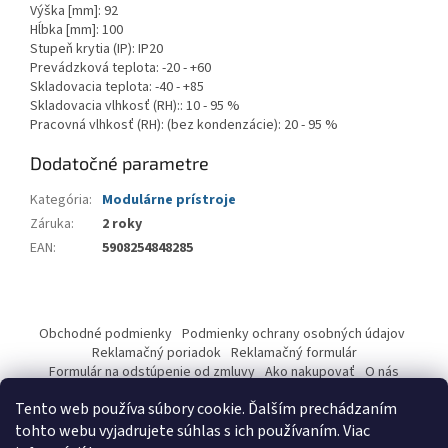
Výška [mm]: 92
Hĺbka [mm]: 100
Stupeň krytia (IP): IP20
Prevádzková teplota: -20 - +60
Skladovacia teplota: -40 - +85
Skladovacia vlhkosť (RH):: 10 - 95 %
Pracovná vlhkosť (RH): (
bez kondenzácie
)
: 20 - 95 %
Dodatočné parametre
Kategória
:
Modulárne prístroje
Záruka
:
2 roky
EAN
:
5908254848285
Z
á
Obchodné podmienky
Podmienky ochrany osobných údajov
p
Reklamačný poriadok
Reklamačný formulár
ä
Formulár na odstúpenie od zmluvy
Ako nakupovať
O nás
Kontakty
t
Tento web používa súbory cookie. Ďalším prechádzaním
i
tohto webu vyjadrujete súhlas s ich používaním. Viac
e