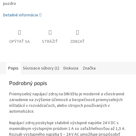
puzdro
Detailné informácie
OPÝTAŤ SA
STRÁŽIŤ
ZDIEĽAŤ
Popis
Súvisiace súbory (1)
Diskusia
Značka
Podrobný popis
Priemyselný napájací zdroj na DIN lištu je moderné a všestranné
zariadenie na zvýšenie účinnosti a bezpečnosti priemyselných
inštalácií v rozvádzačoch, alebo strojoch používaných v
automatizácii.
Napájací zdroj poskytuje stabilné výstupné napätie 24 V DC s
maximálnym výstupným prúdom 1 A so zaťažiteľnosťou až 1,5 A.
Rozsah výstupného napätia 5 – 24 V AC umožňuje prispôsobiť