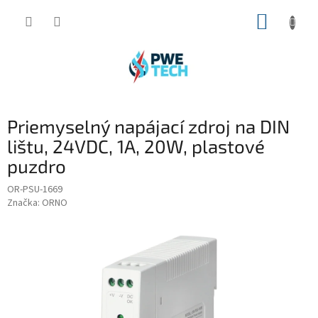
Prejsť
NÁKUP
na
obsah
KOŠÍK
Priemyselný napájací zdroj na DIN
lištu, 24VDC, 1A, 20W, plastové
puzdro
OR-PSU-1669
Značka:
ORNO