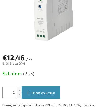
€12,46
/ ks
€10,13 bez DPH
Jednotková
Skladom
(2 ks)
cena:
Pridať do košíka
Priemyselný napájací zdroj na DIN lištu, 24VDC, 1A, 20W, plastové