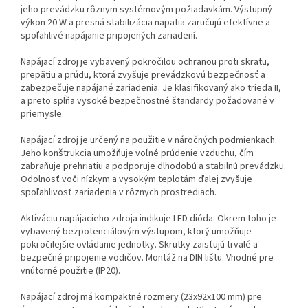
jeho prevádzku rôznym systémovým požiadavkám. Výstupný
výkon 20 W a presná stabilizácia napätia zaručujú efektívne a
spoľahlivé napájanie pripojených zariadení.
Napájací zdroj je vybavený pokročilou ochranou proti skratu,
prepätiu a prúdu, ktorá zvyšuje prevádzkovú bezpečnosť a
zabezpečuje napájané zariadenia. Je klasifikovaný ako trieda II,
a preto spĺňa vysoké bezpečnostné štandardy požadované v
priemysle.
Napájací zdroj je určený na použitie v náročných podmienkach.
Jeho konštrukcia umožňuje voľné prúdenie vzduchu, čím
zabraňuje prehriatiu a podporuje dlhodobú a stabilnú prevádzku.
Odolnosť voči nízkym a vysokým teplotám ďalej zvyšuje
spoľahlivosť zariadenia v rôznych prostrediach.
Aktiváciu napájacieho zdroja indikuje LED dióda. Okrem toho je
vybavený bezpotenciálovým výstupom, ktorý umožňuje
pokročilejšie ovládanie jednotky. Skrutky zaisťujú trvalé a
bezpečné pripojenie vodičov. Montáž na DIN lištu. Vhodné pre
vnútorné použitie (IP20).
Napájací zdroj má kompaktné rozmery (23x92x100 mm) pre