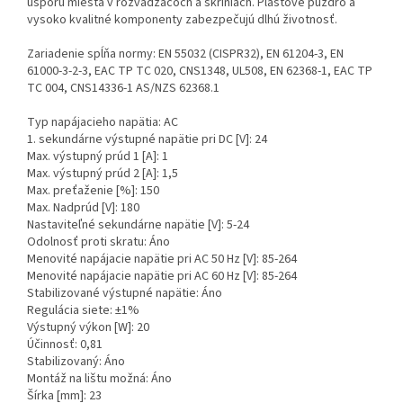
úsporu miesta v rozvádzačoch a skriniach. Plastové puzdro a
vysoko kvalitné komponenty zabezpečujú dlhú životnosť.
Zariadenie spĺňa normy: EN 55032 (CISPR32), EN 61204-3, EN
61000-3-2-3, EAC TP TC 020, CNS1348, UL508, EN 62368-1, EAC TP
TC 004, CNS14336-1 AS/NZS 62368.1
Typ napájacieho napätia: AC
1. sekundárne výstupné napätie pri DC [V]: 24
Max. výstupný prúd 1 [A]: 1
Max. výstupný prúd 2 [A]: 1,5
Max. preťaženie [%]: 150
Max. Nadprúd [V]: 180
Nastaviteľné sekundárne napätie [V]: 5-24
Odolnosť proti skratu: Áno
Menovité napájacie napätie pri AC 50 Hz [V]: 85-264
Menovité napájacie napätie pri AC 60 Hz [V]: 85-264
Stabilizované výstupné napätie: Áno
Regulácia siete: ±1%
Výstupný výkon [W]: 20
Účinnosť: 0,81
Stabilizovaný: Áno
Montáž na lištu možná: Áno
Šírka [mm]: 23