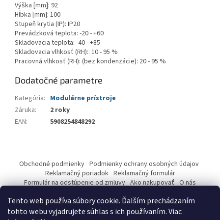
Výška [mm]: 92
Hĺbka [mm]: 100
Stupeň krytia (IP): IP20
Prevádzková teplota: -20 - +60
Skladovacia teplota: -40 - +85
Skladovacia vlhkosť (RH):: 10 - 95 %
Pracovná vlhkosť (RH): (
bez kondenzácie
): 20 - 95 %
Dodatočné parametre
Kategória
:
Modulárne prístroje
Záruka
:
2 roky
EAN
:
5908254848292
Z
á
Obchodné podmienky
Podmienky ochrany osobných údajov
p
Reklamačný poriadok
Reklamačný formulár
ä
Formulár na odstúpenie od zmluvy
Ako nakupovať
O nás
Kontakty
t
Tento web používa súbory cookie. Ďalším prechádzaním
i
tohto webu vyjadrujete súhlas s ich používaním. Viac
e