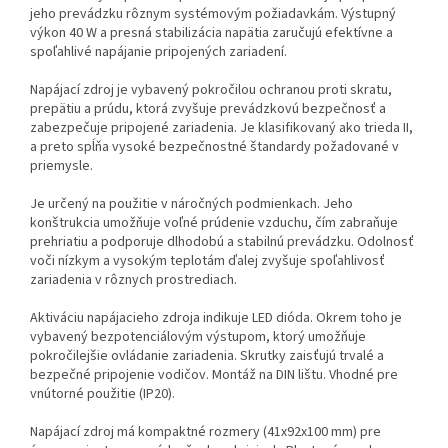
jeho prevádzku rôznym systémovým požiadavkám. Výstupný
výkon 40 W a presná stabilizácia napätia zaručujú efektívne a
spoľahlivé napájanie pripojených zariadení.
Napájací zdroj je vybavený pokročilou ochranou proti skratu,
prepätiu a prúdu, ktorá zvyšuje prevádzkovú bezpečnosť a
zabezpečuje pripojené zariadenia. Je klasifikovaný ako trieda II,
a preto spĺňa vysoké bezpečnostné štandardy požadované v
priemysle.
Je určený na použitie v náročných podmienkach. Jeho
konštrukcia umožňuje voľné prúdenie vzduchu, čím zabraňuje
prehriatiu a podporuje dlhodobú a stabilnú prevádzku. Odolnosť
voči nízkym a vysokým teplotám ďalej zvyšuje spoľahlivosť
zariadenia v rôznych prostrediach.
Aktiváciu napájacieho zdroja indikuje LED dióda. Okrem toho je
vybavený bezpotenciálovým výstupom, ktorý umožňuje
pokročilejšie ovládanie zariadenia. Skrutky zaisťujú trvalé a
bezpečné pripojenie vodičov. Montáž na DIN lištu. Vhodné pre
vnútorné použitie (IP20).
Napájací zdroj má kompaktné rozmery (41x92x100 mm) pre