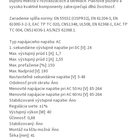
úsporu miesta v rozvádzačoch a skriniach. Plastové puzdro a
vysoko kvalitné komponenty zabezpečujú dlhú životnosť.
Zariadenie spĺňa normy: EN 55032 (CISPR32), EN 61204-3, EN
61000-3-2-3, EAC TP TC 020, CNS1348, UL508, EN 62368-1, EAC TP
TC 004, CNS14336-1 AS/NZS 62368.1.
Typ napájacieho napätia: AC
1. sekundárne výstupné napätie pri DC [V]: 24
Max. výstupný prúd 1 [A]: 1,7
Max. výstupný prúd 2 [A]: 2,55
Max. preťaženie [%]: 150
Max. Nadprúd [V]: 180
Nastaviteľné sekundárne napätie [V]: 5-48
Odolnosť proti skratu: Áno
Menovité napájacie napätie pri AC 50 Hz [V]: 85-264
Menovité napájacie napätie pri AC 60 Hz [V]: 85-264
Stabilizované výstupné napätie: Áno
Regulácia siete: ±1%
Výstupný výkon [W]: 40
Účinnosť: 0,88
Stabilizovaný: Áno
Montáž na lištu možná: Áno
Šírka [mm]: 41