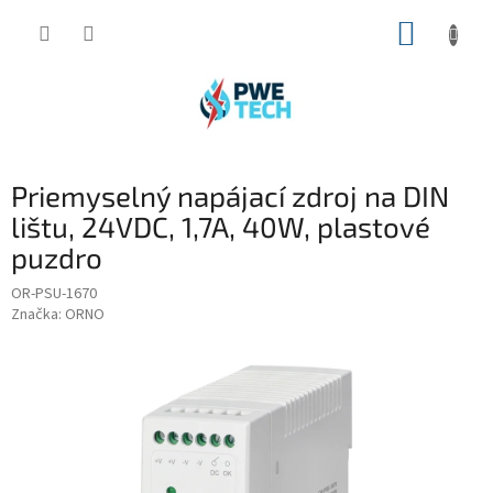
Prejsť
NÁKUP
na
obsah
KOŠÍK
Priemyselný napájací zdroj na DIN
lištu, 24VDC, 1,7A, 40W, plastové
puzdro
OR-PSU-1670
Značka:
ORNO