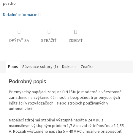
puzdro
Detailné informácie
OPÝTAŤ SA
STRÁŽIŤ
ZDIEĽAŤ
Popis
Súvisiace súbory (1)
Diskusia
Značka
Podrobný popis
Priemyselný napájací zdroj na DIN lištu je moderné a všestranné
zariadenie na zvýšenie účinnosti a bezpečnosti priemyselných
inštalácií v rozvádzačoch, alebo strojoch používaných v
automatizácii.
Napájací zdroj má stabilné výstupné napätie 24 V DC s
maximálnym výstupným prúdom 1,7 A so zaťažiteľnosťou až 2,55
A. Rozsah výstupného napätia 5 – 48 V AC umožňuje prispôsobiť