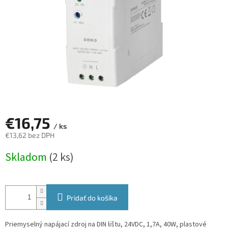
€16,75
/ ks
€13,62 bez DPH
Jednotková
Skladom
(2 ks)
cena:
Pridať do košíka
Priemyselný napájací zdroj na DIN lištu, 24VDC, 1,7A, 40W, plastové