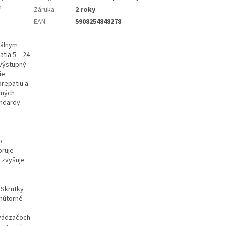
h
Záruka
:
2 roky
EAN
:
5908254848278
málnym
tia 5 – 24
Výstupný
ie
prepätiu a
ených
andardy
o
oruje
 zvyšuje
 Skrutky
vnútorné
zvádzačoch