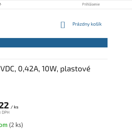
NÝCH ÚDAJOV
REKLAMAČNÝ PORIADOK
Prihlásenie
REKLAMAČNÝ FORMULÁR
NÁKUPNÝ
Prázdny košík
KOŠÍK
4VDC, 0,42A, 10W, plastové
,22
/ ks
z DPH
ová
dom
(2 ks)