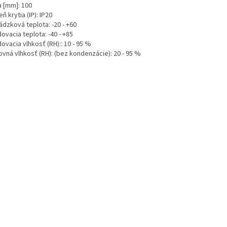
a [mm]: 100
ň krytia (IP): IP20
ádzková teplota: -20 - +60
ovacia teplota: -40 - +85
ovacia vlhkosť (RH):: 10 - 95 %
vná vlhkosť (RH): (
bez kondenzácie
): 20 - 95 %