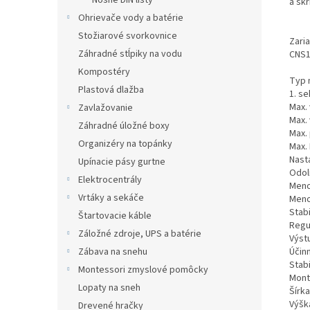
Nosné DIN lišty
a sk
Ohrievače vody a batérie
Stožiarové svorkovnice
Zari
Záhradné stĺpiky na vodu
CNS1
Kompostéry
Typ 
Plastová dlažba
1. se
Max. 
Zavlažovanie
Max. 
Záhradné úložné boxy
Max.
Organizéry na topánky
Max. 
Nast
Upínacie pásy gurtne
Odol
Elektrocentrály
Menov
Vrtáky a sekáče
Menov
Stab
Štartovacie káble
Regu
Záložné zdroje, UPS a batérie
Výst
Zábava na snehu
Účinn
Stab
Montessori zmyslové pomôcky
Mont
Lopaty na sneh
Šírka
Výšk
Drevené hračky