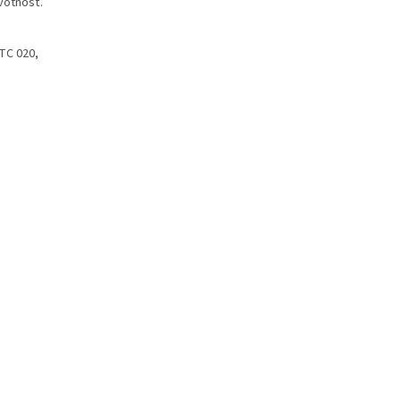
votnosť.
 TC 020,