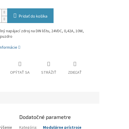
Pridať do košíka
ný napájací zdroj na DIN lištu, 24VDC, 0,42A, 10W,
 puzdro
informácie
OPÝTAŤ SA
STRÁŽIŤ
ZDIEĽAŤ
Dodatočné parametre
výšenie
Kategória
:
Modulárne prístroje