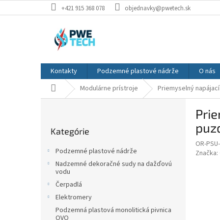
Prejsť
+421 915 368 078
objednavky@pwetech.sk
na
obsah
Kontakty
Podzemné plastové nádrže
O nás
Domov
Modulárne prístroje
Priemyselný napájací 
B
Prie
o
Preskočiť
č
puz
Kategórie
kategórie
n
OR-PSU-
ý
Podzemné plastové nádrže
Značka:
p
Nadzemné dekoračné sudy na dažďovú
a
vodu
n
Čerpadlá
e
Elektromery
l
Podzemná plastová monolitická pivnica
OVO