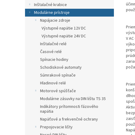
účin
Inštalačné krabice
použ
Modulárne prístroje
Napájacie zdroje
Prie
Výstupné napätie 12V DC
výst
Výstupné napätie 24V DC
V AC
Inštalačné relé
výkon
prip
Časové relé
prúd
Spínacie hodiny
zaria
poža
Schodiskové automaty
Súmrakové spínače
Hladinové relé
Prie
konš
Motorové spúšťače
dlho
Modulárne zásuvky na DIN lištu TS 35
spoľ
Indikátory prítomnosti fázového
Akti
napätia
bezp
zais
Napäťové a frekvenčné ochrany
použi
Prepojovacie lišty
Napá