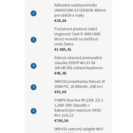
Náhradné nadstavné hrdlo
UNGROUND EXTENSION 400mm
pre nádrže a vsaky
€28,66
Podzemná plastová nádrž
Unground Tank R-3000 (3000
litrov) monolit na dažďovú
vodu čierna
€1 085,41
Dátová vstavaná priemyselná
zásuvka 9339 IP44 CAT-6A
2xRJ45 žltá vrátane keystonov
€45,46
SKROSS powerbanka Reload 20
100W PD, 20 000mAh, USB A+C
€92,68
PUMPA blue line 90 QJDE 221.3
1,1kW 230V čerpadlo s
frakvenčným meničom VIFIDI
BV1-15.B.2.5
€760,56
SKROSS cestovný adaptér MUV