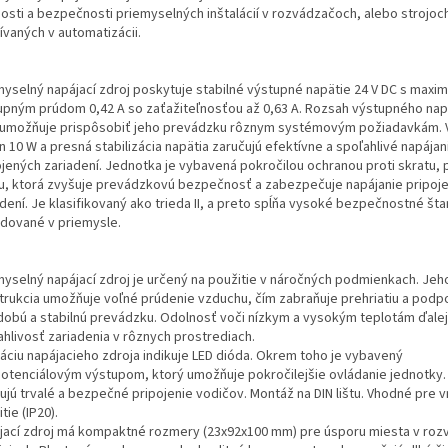
nosti a bezpečnosti priemyselných inštalácií v rozvádzačoch,
alebo strojoc
ívaných v automatizácii.
myselný napájací zdroj poskytuje stabilné výstupné napätie 24 V DC s maxi
upným prúdom 0,42 A so zaťažiteľnosťou až 0,63 A. Rozsah výstupného napä
 umožňuje prispôsobiť jeho prevádzku rôznym systémovým požiadavkám. 
 10 W a presná stabilizácia napätia zaručujú efektívne a spoľahlivé napájan
ojených zariadení. Jednotka je vybavená pokročilou ochranou proti skratu, 
u, ktorá zvyšuje prevádzkovú bezpečnosť a zabezpečuje napájanie
pripoj
dení.
Je klasifikovaný ako trieda II, a preto spĺňa vysoké bezpečnostné št
dované v priemysle.
myselný napájací zdroj je určený na použitie v náročných podmienkach. Jeh
trukcia umožňuje voľné prúdenie vzduchu, čím zabraňuje prehriatiu a podp
dobú a stabilnú prevádzku. Odolnosť voči nízkym a vysokým teplotám ďalej
ahlivosť zariadenia v rôznych prostrediach.
váciu napájacieho zdroja indikuje LED dióda. Okrem toho je vybavený
otenciálovým výstupom, ktorý umožňuje pokročilejšie ovládanie jednotky.
ťujú trvalé a bezpečné pripojenie vodičov. Montáž na DIN lištu. Vhodné pre 
tie (IP20).
jací zdroj má kompaktné rozmery (23x92x100 mm) pre úsporu miesta v ro