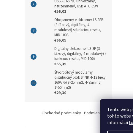
USB AC65PD, univerzálny,
neuzemnený, USB A+C 65W
€56,01
Obojsmerný elektromer LS-3FB
(3-fázový, digitálny, 4-
modulový) s funkciou resetu,
MID 100A
€66,05
Digitálny elektromer LS-3F (3-
fázový, digitálny, 4-modulový) s
funkciou resetu, MID 100A
€55,35
Štvorpólový modulárny
distribučný blok ShNK 4x13 biely
160A 4x(8×25mm2, 4×35mm2,
1×50mm2)
€29,30
Z
Tento web p
á
Obchodné podmienky
Podmienky ochrany osobný
tohto webu v
p
informácií
t
ä
t