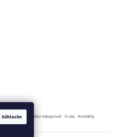
úpenie od zmluvy
Súhlasím
Ako nakupovať
O nás
Kontakty