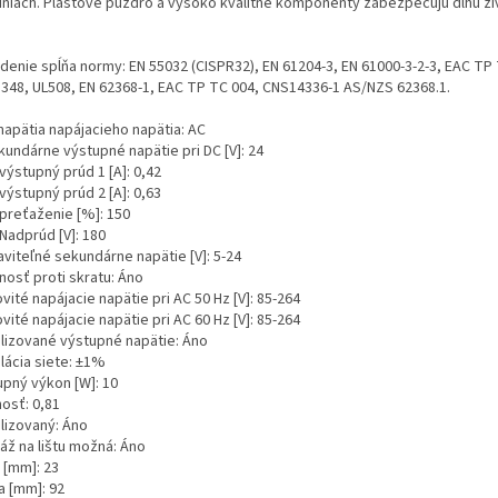
riniach. Plastové puzdro a vysoko kvalitné komponenty zabezpečujú dlhú ži
adenie spĺňa normy: EN 55032 (CISPR32), EN 61204-3, EN 61000-3-2-3, EAC TP
348, UL508, EN 62368-1, EAC TP TC 004, CNS14336-1 AS/NZS 62368.1.
napätia napájacieho napätia: AC
kundárne výstupné napätie pri DC [V]: 24
výstupný prúd 1 [A]: 0,42
výstupný prúd 2 [A]: 0,63
 preťaženie [%]: 150
Nadprúd [V]: 180
aviteľné sekundárne napätie [V]: 5-24
nosť proti skratu: Áno
ité napájacie napätie pri AC 50 Hz [V]: 85-264
ité napájacie napätie pri AC 60 Hz [V]: 85-264
ilizované výstupné napätie: Áno
lácia siete: ±1%
upný výkon [W]: 10
osť: 0,81
ilizovaný: Áno
áž na lištu možná: Áno
 [mm]: 23
a [mm]: 92