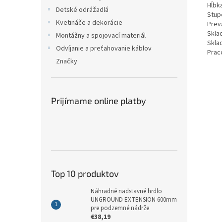
Hĺbk
Detské odrážadlá
Stupe
Kvetináče a dekorácie
Prev
Sklad
Montážny a spojovací materiál
Sklad
Odvíjanie a preťahovanie káblov
Praco
Značky
Prijímame online platby
Top 10 produktov
Náhradné nadstavné hrdlo
UNGROUND EXTENSION 600mm
pre podzemné nádrže
€38,19