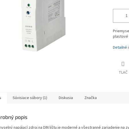
Priemysel
plastové
Detailné 
TLAČ
s
Súvisiace súbory (1)
Diskusia
Značka
robný popis
myselný napájací zdroj na DIN lištu je moderné a všestranné zariadenie na z