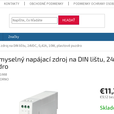
KONTAKTY
OBCHODNÉ PODMIENKY
PODMIENKY OCHRANY OSOB
HĽADAŤ
Značky
zdroj na DIN lištu, 24VDC, 0,42A, 10W, plastové puzdro
myselný napájací zdroj na DIN lištu, 2
dro
1668
ORNO
€11
€9,12 be
Jednotk
Skla
cena: