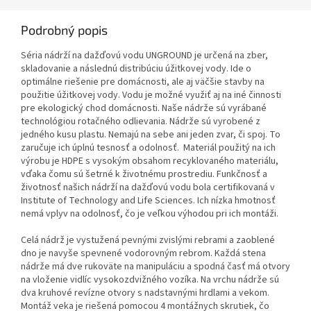
Podrobný popis
Séria nádrží na dažďovú vodu UNGROUND je určená na zber,
skladovanie a následnú distribúciu úžitkovej vody. Ide o
optimálne riešenie pre domácnosti, ale aj väčšie stavby na
použitie úžitkovej vody. Vodu je možné využiť aj na iné činnosti
pre ekologický chod domácnosti. Naše nádrže sú vyrábané
technológiou rotačného odlievania. Nádrže sú vyrobené z
jedného kusu plastu. Nemajú na sebe ani jeden zvar, či spoj. To
zaručuje ich úplnú tesnosť a odolnosť. Materiál použitý na ich
výrobu je HDPE s vysokým obsahom recyklovaného materiálu,
vďaka čomu sú šetrné k životnému prostrediu. Funkčnosť a
životnosť našich nádrží na dažďovú vodu bola certifikovaná v
Institute of Technology and Life Sciences. Ich nízka hmotnosť
nemá vplyv na odolnosť, čo je veľkou výhodou pri ich montáži.
Celá nádrž je vystužená pevnými zvislými rebrami a zaoblené
dno je navyše spevnené vodorovným rebrom. Každá stena
nádrže má dve rukoväte na manipuláciu a spodná časť má otvory
na vloženie vidlíc vysokozdvižného vozíka. Na vrchu nádrže sú
dva kruhové revízne otvory s nadstavnými hrdlami a vekom.
Montáž veka je riešená pomocou 4 montážnych skrutiek, čo