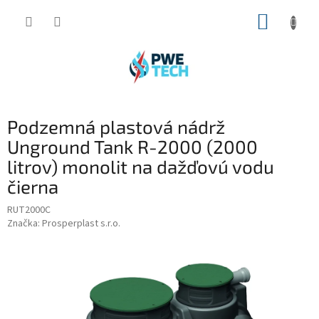
Prejsť
NÁKUP
na
obsah
KOŠÍK
Podzemná plastová nádrž
Unground Tank R-2000 (2000
litrov) monolit na dažďovú vodu
čierna
RUT2000C
Značka:
Prosperplast s.r.o.