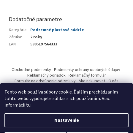
Dodatočné parametre
Kategória
:
Podzemné plastové nádrže
Záruka
:
2 roky
EAN
:
5905197564333
Z
á
Obchodné podmienky
Podmienky ochrany osobných údajov
p
Reklamačný poriadok
Reklamačný formulár
ä
Formulár na odstúpenie od zmluvy
Ako nakupovať
O nás
Kontakty
t
Tento web používa súbory cookie. Ďalším prechádzaním
i
tohto webu vyjadrujete súhlas s ich používaním. Viac
e
informácií
tu
.
Vytvoril Shoptet
Nastavenie