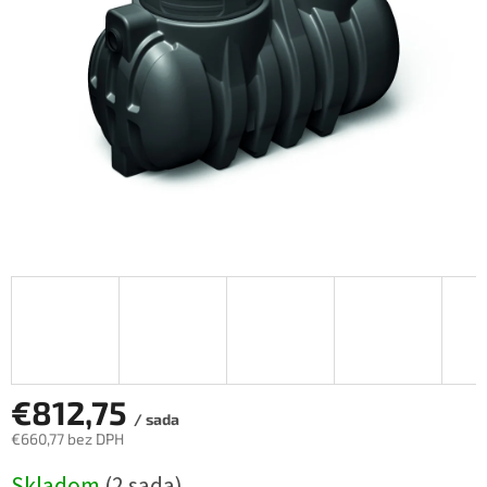
€812,75
/ sada
€660,77 bez DPH
Jednotková
Skladom
(2 sada)