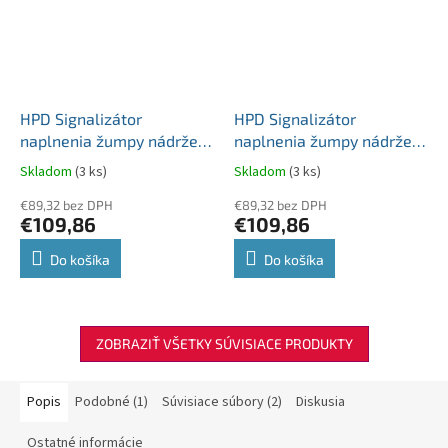
HPD Signalizátor
HPD Signalizátor
naplnenia žumpy nádrže
naplnenia žumpy nádrže
na vodu ALERT GM-S II
na vodu ALERT GM-S II
Skladom
(3 ks)
Skladom
(3 ks)
čierny
biely
€89,32 bez DPH
€89,32 bez DPH
€109,86
€109,86
Do košíka
Do košíka
ZOBRAZIŤ VŠETKY SÚVISIACE PRODUKTY
Popis
Podobné (1)
Súvisiace súbory (2)
Diskusia
Ostatné informácie