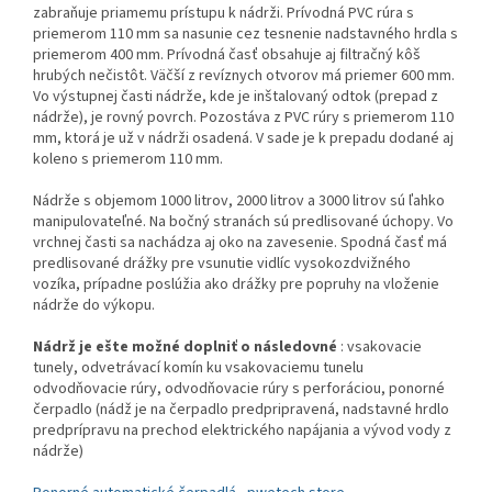
zabraňuje priamemu prístupu k nádrži. Prívodná PVC rúra s
priemerom 110 mm sa nasunie cez tesnenie nadstavného hrdla s
priemerom 400 mm. Prívodná časť obsahuje aj filtračný kôš
hrubých nečistôt. Väčší z revíznych otvorov má priemer 600 mm.
Vo výstupnej časti nádrže, kde je inštalovaný odtok (prepad z
nádrže), je rovný povrch. Pozostáva z PVC rúry s priemerom 110
mm, ktorá je už v nádrži osadená. V sade je k prepadu dodané aj
koleno s priemerom 110 mm.
Nádrže s objemom 1000 litrov, 2000 litrov a 3000 litrov sú ľahko
manipulovateľné. Na bočný stranách sú predlisované úchopy. Vo
vrchnej časti sa nachádza aj oko na zavesenie. Spodná časť má
predlisované drážky pre vsunutie vidlíc vysokozdvižného
vozíka, prípadne poslúžia ako drážky pre popruhy na vloženie
nádrže do výkopu.
Nádrž je ešte možné doplniť o následovné
: vsakovacie
tunely, odvetrávací komín ku vsakovaciemu tunelu
odvodňovacie rúry, odvodňovacie rúry s perforáciou, ponorné
čerpadlo (nádž je na čerpadlo predpripravená, nadstavné hrdlo
predprípravu na prechod elektrického napájania a vývod vody z
nádrže)