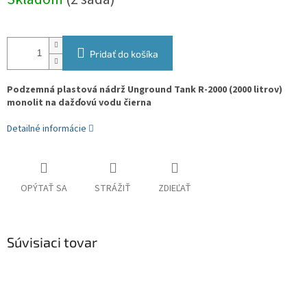
cena:
Pridať do košíka
Podzemná plastová nádrž Unground Tank R-2000 (2000 litrov)
monolit na dažďovú vodu čierna
Detailné informácie
OPÝTAŤ SA
STRÁŽIŤ
ZDIEĽAŤ
Súvisiaci tovar