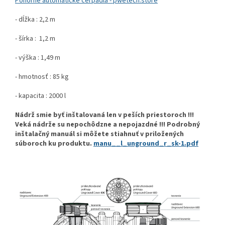
Ponorné automatické čerpadlá - pwetech.store
- dĺžka : 2,2 m
- šírka : 1,2 m
- výška : 1,49 m
- hmotnosť : 85 kg
- kapacita : 2000 l
Nádrž smie byť inštalovaná len v peších priestoroch !!!
Veká nádrže su nepochôdzne a nepojazdné !!! Podrobný
inštalačný manuál si môžete stiahnuť v priložených
súboroch ku produktu.
manu__l_unground_r_sk-1.pdf