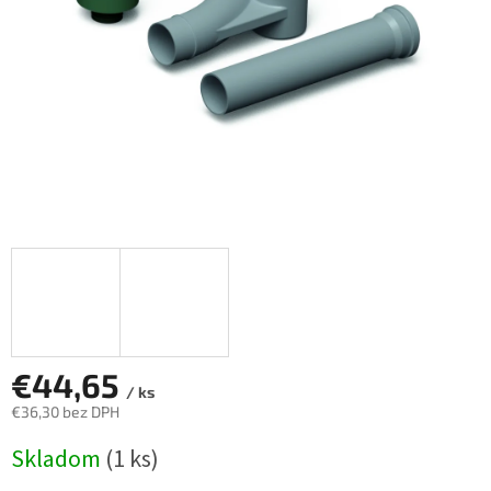
€44,65
/ ks
€36,30 bez DPH
Jednotková
Skladom
(1 ks)
cena: