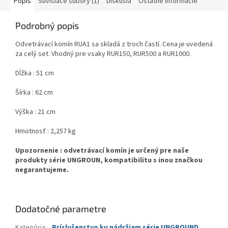
Popis
Súvisiace súbory (1)
Diskusia
Ostatné informácie
Podrobný popis
Odvetrávací komín RUA1 sa skladá z troch častí. Cena je uvedená
za celý set. Vhodný pre vsaky RUR150, RUR500 a RUR1000.
Dĺžka : 51 cm
Šírka : 62 cm
Výška : 21 cm
Hmotnosť : 2,257 kg
Upozornenie : odvetrávací komín je určený pre naše
produkty série UNGROUN, kompatibilitu s inou značkou
negarantujeme.
Dodatočné parametre
Kategória
:
Príslušenstvo ku nádržiam série UNGROUND