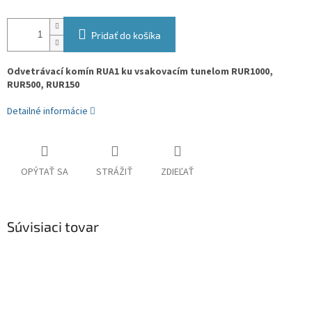
Pridať do košíka
Odvetrávací komín RUA1 ku vsakovacím tunelom RUR1000,
RUR500, RUR150
Detailné informácie
OPÝTAŤ SA
STRÁŽIŤ
ZDIEĽAŤ
Súvisiaci tovar