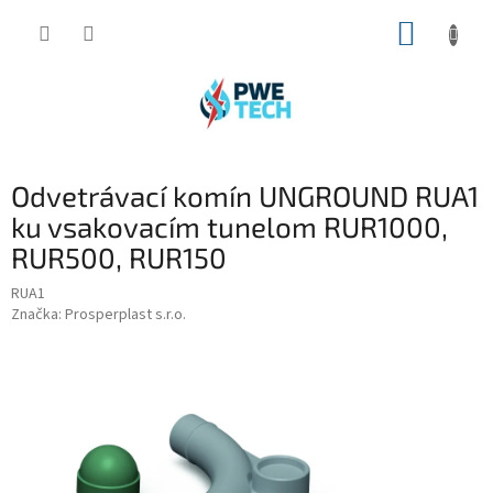
Prejsť
NÁKUP
na
obsah
KOŠÍK
Odvetrávací komín UNGROUND RUA1
ku vsakovacím tunelom RUR1000,
RUR500, RUR150
RUA1
Značka:
Prosperplast s.r.o.