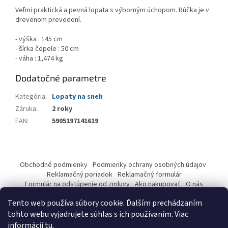
Veľmi praktická a pevná lopata s výborným úchopom. Rúčka je v
drevenom prevedení.
- výška : 145 cm
- šírka čepele : 50 cm
- váha : 1,474 kg
Dodatočné parametre
Kategória
:
Lopaty na sneh
Záruka
:
2 roky
EAN
:
5905197141619
Z
á
Obchodné podmienky
Podmienky ochrany osobných údajov
p
Reklamačný poriadok
Reklamačný formulár
ä
Formulár na odstúpenie od zmluvy
Ako nakupovať
O nás
Kontakty
t
Tento web používa súbory cookie. Ďalším prechádzaním
i
tohto webu vyjadrujete súhlas s ich používaním. Viac
e
informácií
tu
.