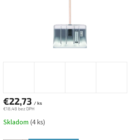
€22,73
/ ks
€18,48 bez DPH
Jednotková
Skladom
(4 ks)
cena: