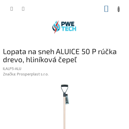
Prejsť
NÁKUP
na
obsah
KOŠÍK
Lopata na sneh ALUICE 50 P rúčka
drevo, hliníková čepeľ
ILALP5-ALU
Značka:
Prosperplast s.r.o.