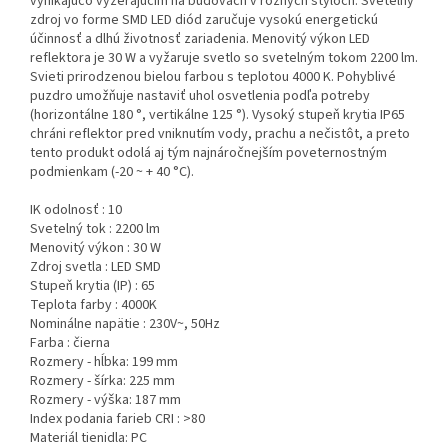
vynikajúco vyzerajúcim na budovách v rôznych štýloch. Svetelný
zdroj vo forme SMD LED diód zaručuje vysokú energetickú
účinnosť a dlhú životnosť zariadenia. Menovitý výkon LED
reflektora je 30 W a vyžaruje svetlo so svetelným tokom 2200 lm.
Svieti prirodzenou bielou farbou s teplotou 4000 K. Pohyblivé
puzdro umožňuje nastaviť uhol osvetlenia podľa potreby
(horizontálne 180 °, vertikálne 125 °). Vysoký stupeň krytia IP65
chráni reflektor pred vniknutím vody, prachu a nečistôt, a preto
tento produkt odolá aj tým najnáročnejším poveternostným
podmienkam (-20 ~ + 40 °C).
IK odolnosť : 10
Svetelný tok : 2200 lm
Menovitý výkon : 30 W
Zdroj svetla : LED SMD
Stupeň krytia (IP) : 65
Teplota farby : 4000K
Nominálne napätie : 230V~, 50Hz
Farba : čierna
Rozmery - hĺbka: 199 mm
Rozmery - šírka: 225 mm
Rozmery - výška: 187 mm
Index podania farieb CRI : >80
Materiál tienidla: PC