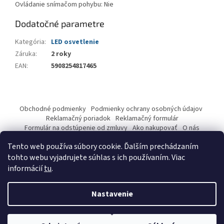
Ovládanie snímačom pohybu: Nie
Dodatočné parametre
Kategória
:
LED osvetlenie
Záruka
:
2 roky
EAN
:
5908254817465
Z
á
Obchodné podmienky
Podmienky ochrany osobných údajov
p
Reklamačný poriadok
Reklamačný formulár
ä
Formulár na odstúpenie od zmluvy
Ako nakupovať
O nás
Kontakty
t
Tento web používa súbory cookie. Ďalším prechádzaním
i
tohto webu vyjadrujete súhlas s ich používaním. Viac
e
informácií
tu
.
Vytvoril Shoptet
Nastavenie
Copyright 2026
pwetech.store
. Všetky práva vyhradené.
Upraviť