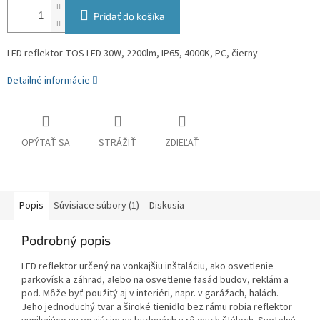
Pridať do košíka
LED reflektor TOS LED 30W, 2200lm, IP65, 4000K, PC, čierny
Detailné informácie
OPÝTAŤ SA
STRÁŽIŤ
ZDIEĽAŤ
Popis
Súvisiace súbory (1)
Diskusia
Podrobný popis
LED reflektor určený na vonkajšiu inštaláciu, ako osvetlenie
parkovísk a záhrad, alebo na osvetlenie fasád budov, reklám a
pod. Môže byť použitý aj v interiéri, napr. v garážach, halách.
Jeho jednoduchý tvar a široké tienidlo bez rámu robia reflektor