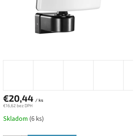
€20,44
/ ks
€16,62 bez DPH
Jednotková
Skladom
(6 ks)
cena: