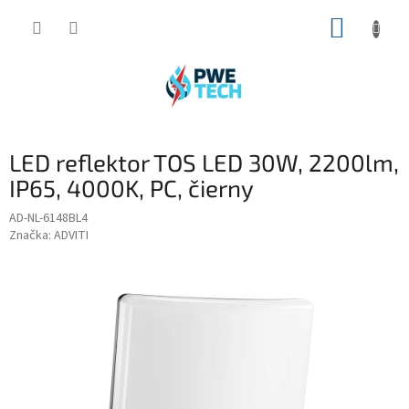
Prejsť
NÁKUP
na
obsah
KOŠÍK
LED reflektor TOS LED 30W, 2200lm,
IP65, 4000K, PC, čierny
AD-NL-6148BL4
Značka:
ADVITI