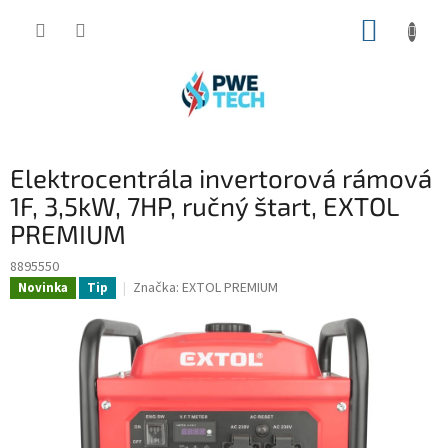
Prejsť
NÁKUP
na
obsah
KOŠÍK
Elektrocentrála invertorová rámová
1F, 3,5kW, 7HP, ručný štart, EXTOL
PREMIUM
8895550
Značka:
EXTOL PREMIUM
Novinka
Tip