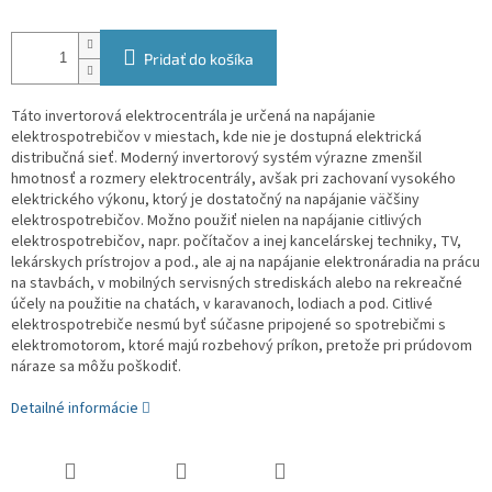
Pridať do košíka
Táto invertorová elektrocentrála je určená na napájanie
elektrospotrebičov v miestach, kde nie je dostupná elektrická
distribučná sieť. Moderný invertorový systém výrazne zmenšil
hmotnosť a rozmery elektrocentrály, avšak pri zachovaní vysokého
elektrického výkonu, ktorý je dostatočný na napájanie väčšiny
elektrospotrebičov. Možno použiť nielen na napájanie citlivých
elektrospotrebičov, napr. počítačov a inej kancelárskej techniky, TV,
lekárskych prístrojov a pod., ale aj na napájanie elektronáradia na prácu
na stavbách, v mobilných servisných strediskách alebo na rekreačné
účely na použitie na chatách, v karavanoch, lodiach a pod. Citlivé
elektrospotrebiče nesmú byť súčasne pripojené so spotrebičmi s
elektromotorom, ktoré majú rozbehový príkon, pretože pri prúdovom
náraze sa môžu poškodiť.
Detailné informácie