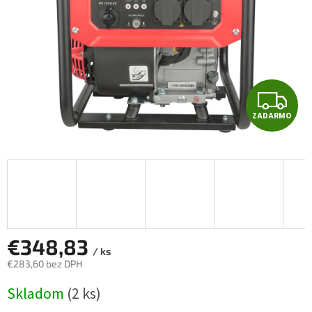
Z
ZADARMO
A
D
A
R
M
€348,83
/ ks
€283,60 bez DPH
O
Jednotková
Skladom
(2 ks)
cena: