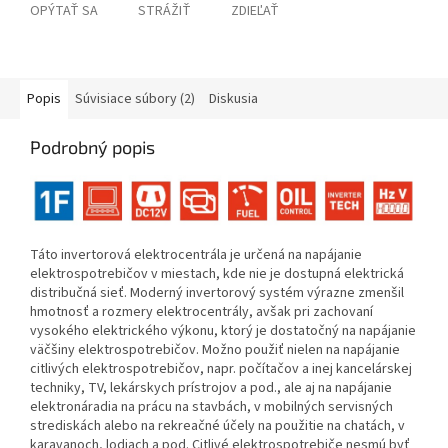
OPÝTAŤ SA
STRÁŽIŤ
ZDIEĽAŤ
Popis
Súvisiace súbory (2)
Diskusia
Podrobný popis
Táto invertorová elektrocentrála je určená na napájanie
elektrospotrebičov v miestach, kde nie je dostupná elektrická
distribučná sieť. Moderný invertorový systém výrazne zmenšil
hmotnosť a rozmery elektrocentrály, avšak pri zachovaní
vysokého elektrického výkonu, ktorý je dostatočný na napájanie
väčšiny elektrospotrebičov. Možno použiť nielen na napájanie
citlivých elektrospotrebičov, napr. počítačov a inej kancelárskej
techniky, TV, lekárskych prístrojov a pod., ale aj na napájanie
elektronáradia na prácu na stavbách, v mobilných servisných
strediskách alebo na rekreačné účely na použitie na chatách, v
karavanoch, lodiach a pod. Citlivé elektrospotrebiče nesmú byť