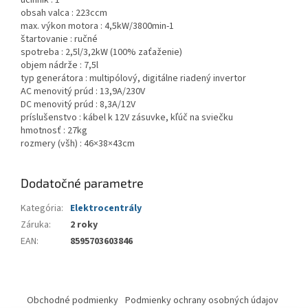
účinník :
1
obsah valca :
223ccm
max. výkon motora :
4,5kW/3800min-1
štartovanie :
ručné
spotreba :
2,5l/3,2kW (100% zaťaženie)
objem nádrže :
7,5l
typ generátora :
multipólový, digitálne riadený invertor
AC menovitý prúd :
13,9A/230V
DC menovitý prúd :
8,3A/12V
príslušenstvo :
kábel k 12V zásuvke, kľúč na sviečku
hmotnosť :
27kg
rozmery (všh) :
46×38×43cm
Dodatočné parametre
Kategória
:
Elektrocentrály
Záruka
:
2 roky
EAN
:
8595703603846
Z
á
Obchodné podmienky
Podmienky ochrany osobných údajov