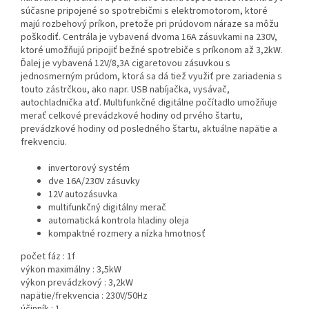
súčasne pripojené so spotrebičmi s elektromotorom, ktoré
majú rozbehový príkon, pretože pri prúdovom náraze sa môžu
poškodiť. Centrála je vybavená dvoma 16A zásuvkami na 230V,
ktoré umožňujú pripojiť bežné spotrebiče s príkonom až 3,2kW.
Ďalej je vybavená 12V/8,3A cigaretovou zásuvkou s
jednosmerným prúdom, ktorá sa dá tiež využiť pre zariadenia s
touto zástrčkou, ako napr. USB nabíjačka, vysávač,
autochladnička atď. Multifunkčné digitálne počítadlo umožňuje
merať celkové prevádzkové hodiny od prvého štartu,
prevádzkové hodiny od posledného štartu, aktuálne napätie a
frekvenciu.
invertorový systém
dve 16A/230V zásuvky
12V autozásuvka
multifunkčný digitálny merač
automatická kontrola hladiny oleja
kompaktné rozmery a nízka hmotnosť
počet fáz :
1f
výkon maximálny :
3,5kW
výkon prevádzkový :
3,2kW
napätie/frekvencia :
230V/50Hz