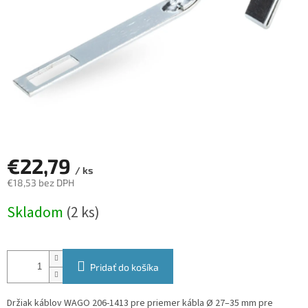
€22,79
/ ks
€18,53 bez DPH
Jednotková
Skladom
(2 ks)
cena:
Pridať do košíka
Držiak káblov WAGO 206-1413 pre priemer kábla Ø 27–35 mm pre