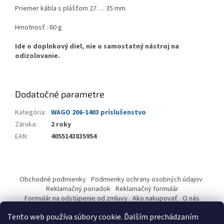
Priemer kábla s plášťom 27 … 35 mm
Hmotnosť : 60 g
Ide o doplnkový diel, nie o samostatný nástroj na
odizolovanie.
Dodatočné parametre
Kategória
:
WAGO 206-1403 príslušenstvo
Záruka
:
2 roky
EAN
:
4055143835954
Z
á
Obchodné podmienky
Podmienky ochrany osobných údajov
p
Reklamačný poriadok
Reklamačný formulár
ä
Formulár na odstúpenie od zmluvy
Ako nakupovať
O nás
Kontakty
t
Tento web používa súbory cookie. Ďalším prechádzaním
i