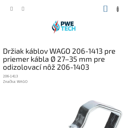
Prejsť
NÁKUP
na
obsah
KOŠÍK
Držiak káblov WAGO 206-1413 pre
priemer kábla Ø 27–35 mm pre
odizolovací nôž 206-1403
206-1413
Značka:
WAGO