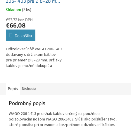
206-1403 pre Ø 8–28 mm
s inteligentným systémom
Skladom
(2 ks)
výmeny držiakov
€53,72 bez DPH
€66,08
Do košíka
Odizolovací nôž WAGO 206-1403
dodávaný s držiakom káblov
pre priemer Ø 8–28 mm. Držiaky
káblov je možné dokúpiť a
jednoducho vymeniť v rozsahu
od priemeru Ø 4–70 mm....
Popis
Diskusia
Podrobný popis
WAGO 206-1413 je držiak káblov určený na použitie s
odizolovacím nožom WAGO 206-1403. Slúži ako príslušenstvo,
ktoré pomáha pri presnom a bezpečnom odizolovaní káblov.