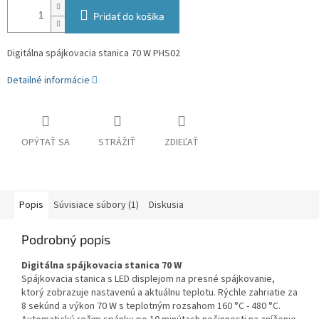
Pridať do košíka
Digitálna spájkovacia stanica 70 W PHS02
Detailné informácie
OPÝTAŤ SA
STRÁŽIŤ
ZDIEĽAŤ
Popis
Súvisiace súbory (1)
Diskusia
Podrobný popis
Digitálna spájkovacia stanica 70 W
Spájkovacia stanica s LED displejom na presné spájkovanie,
ktorý zobrazuje nastavenú a aktuálnu teplotu. Rýchle zahriatie za
8 sekúnd a výkon 70 W s teplotným rozsahom 160 °C - 480 °C.