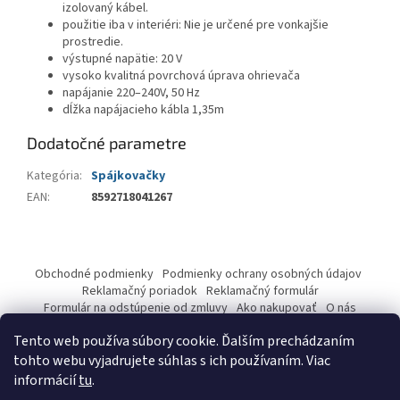
izolovaný kábel.
použitie iba v interiéri: Nie je určené pre vonkajšie
prostredie.
výstupné napätie: 20 V
vysoko kvalitná povrchová úprava ohrievača
napájanie 220–240V, 50 Hz
dĺžka napájacieho kábla 1,35m
Dodatočné parametre
Kategória
:
Spájkovačky
EAN
:
8592718041267
Z
á
Obchodné podmienky
Podmienky ochrany osobných údajov
p
Reklamačný poriadok
Reklamačný formulár
ä
Formulár na odstúpenie od zmluvy
Ako nakupovať
O nás
Kontakty
t
Tento web používa súbory cookie. Ďalším prechádzaním
i
tohto webu vyjadrujete súhlas s ich používaním. Viac
e
informácií
tu
.