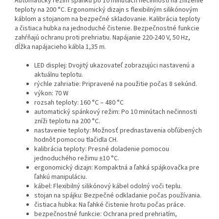
Automatický režim spánku po 10 minútach nečinnosti na zníženie
teploty na 200 °C. Ergonomický dizajn s flexibilným silikónovým
káblom a stojanom na bezpečné skladovanie. Kalibrácia teploty
a čistiaca hubka na jednoduché čistenie. Bezpečnostné funkcie
zahŕňajú ochranu proti prehriatiu. Napájanie 220-240 V, 50 Hz,
dĺžka napájacieho kábla 1,35 m.
LED displej: Dvojitý ukazovateľ zobrazujúci nastavenú a
aktuálnu teplotu.
rýchle zahriatie: Pripravené na použitie počas 8 sekúnd.
výkon: 70 W
rozsah teploty: 160 °C – 480 °C
automatický spánkový režim: Po 10 minútach nečinnosti
zníži teplotu na 200 °C.
nastavenie teploty: Možnosť prednastavenia obľúbených
hodnôt pomocou tlačidla CH.
kalibrácia teploty: Presné doladenie pomocou
jednoduchého režimu ±10 °C.
ergonomický dizajn: Kompaktná a ľahká spájkovačka pre
ľahkú manipuláciu.
kábel: Flexibilný silikónový kábel odolný voči teplu.
stojan na spájku: Bezpečné odkladanie počas používania.
čistiaca hubka: Na ľahké čistenie hrotu počas práce.
bezpečnostné funkcie: Ochrana pred prehriatím,