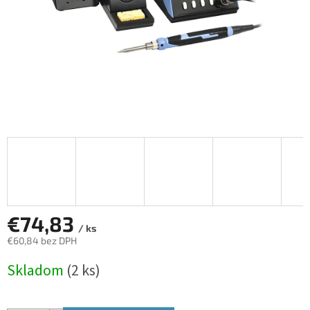
€74,83
/ ks
€60,84 bez DPH
Jednotková
Skladom
(2 ks)
cena: