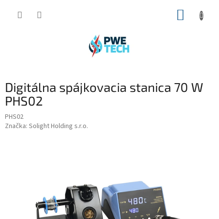
Prejsť
NÁKUP
na
obsah
KOŠÍK
Digitálna spájkovacia stanica 70 W
PHS02
PHS02
Značka:
Solight Holding s.r.o.