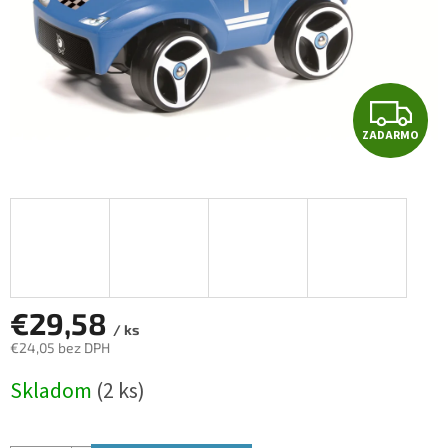
Z
ZADARMO
A
D
A
R
M
€29,58
/ ks
€24,05 bez DPH
O
Jednotková
Skladom
(2 ks)
cena: