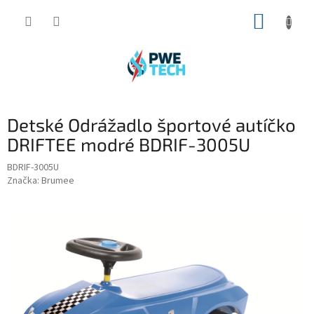
Prejsť
NÁKUP
na
obsah
KOŠÍK
Detské Odrážadlo športové autíčko
DRIFTEE modré BDRIF-3005U
BDRIF-3005U
Značka:
Brumee