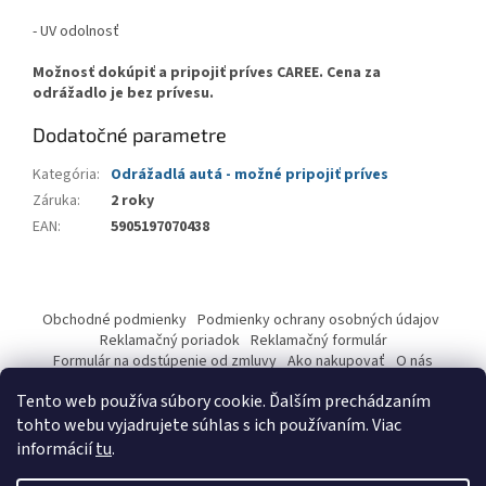
- UV odolnosť
Možnosť dokúpiť a pripojiť príves CAREE. Cena za
odrážadlo je bez prívesu.
Dodatočné parametre
Kategória
:
Odrážadlá autá - možné pripojiť príves
Záruka
:
2 roky
EAN
:
5905197070438
Z
á
Obchodné podmienky
Podmienky ochrany osobných údajov
p
Reklamačný poriadok
Reklamačný formulár
ä
Formulár na odstúpenie od zmluvy
Ako nakupovať
O nás
Kontakty
t
Tento web používa súbory cookie. Ďalším prechádzaním
i
tohto webu vyjadrujete súhlas s ich používaním. Viac
e
informácií
tu
.