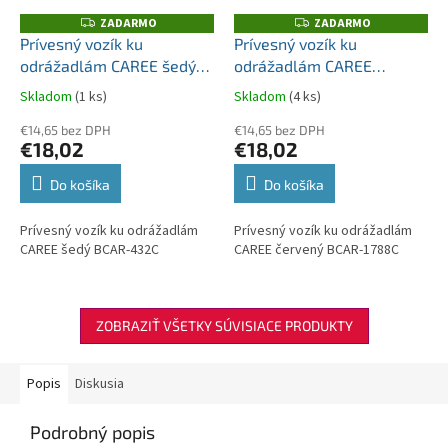
ZADARMO
ZADARMO
Z
Z
A
A
Prívesný vozík ku
Prívesný vozík ku
D
D
odrážadlám CAREE šedý
odrážadlám CAREE
A
A
R
R
BCAR-432C
červený BCAR-1788C
M
M
Skladom
(1 ks)
Skladom
(4 ks)
O
O
€14,65 bez DPH
€14,65 bez DPH
€18,02
€18,02
Do košíka
Do košíka
Prívesný vozík ku odrážadlám
Prívesný vozík ku odrážadlám
CAREE šedý BCAR-432C
CAREE červený BCAR-1788C
ZOBRAZIŤ VŠETKY SÚVISIACE PRODUKTY
Popis
Diskusia
Podrobný popis