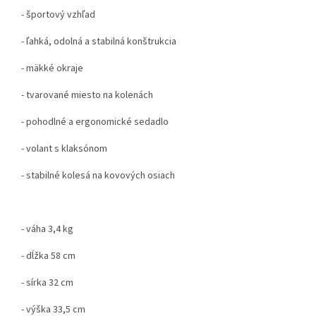
- športový vzhľad
- ľahká, odolná a stabilná konštrukcia
- mäkké okraje
- tvarované miesto na kolenách
- pohodlné a ergonomické sedadlo
- volant s klaksónom
- stabilné kolesá na kovových osiach
- váha 3,4 kg
- dĺžka 58 cm
- sírka 32 cm
- výška 33,5 cm