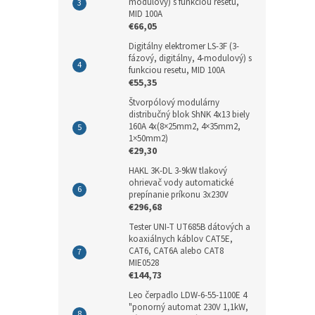
modulový) s funkciou resetu,
MID 100A
€66,05
Digitálny elektromer LS-3F (3-
fázový, digitálny, 4-modulový) s
funkciou resetu, MID 100A
€55,35
Štvorpólový modulárny
distribučný blok ShNK 4x13 biely
160A 4x(8×25mm2, 4×35mm2,
1×50mm2)
€29,30
HAKL 3K-DL 3-9kW tlakový
ohrievač vody automatické
prepínanie príkonu 3x230V
€296,68
Tester UNI-T UT685B dátových a
koaxiálnych káblov CAT5E,
CAT6, CAT6A alebo CAT8
MIE0528
€144,73
Leo čerpadlo LDW-6-55-1100E 4
"ponorný automat 230V 1,1kW,