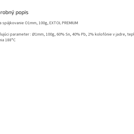
robný popis
na spájkovanie O1mm, 100g, EXTOL PREMIUM
ňujúci parameter :
Ø1mm, 100g, 60% Sn, 40% Pb, 2% kolofónie v jadre, tep
nia 188°C