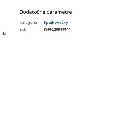
Dodatočné parametre
Kategória
:
Spájkovačky
EAN
:
8595126948944
lota