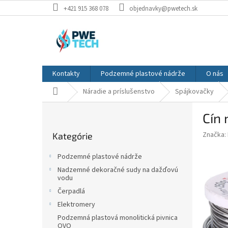
Prejsť
+421 915 368 078
objednavky@pwetech.sk
na
obsah
Kontakty
Podzemné plastové nádrže
O nás
Domov
Náradie a príslušenstvo
Spájkovačky
B
Cín
o
Preskočiť
č
Značka:
Kategórie
kategórie
n
ý
Podzemné plastové nádrže
p
Nadzemné dekoračné sudy na dažďovú
a
vodu
n
Čerpadlá
e
Elektromery
l
Podzemná plastová monolitická pivnica
OVO