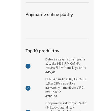
Prijímame online platby
Top 10 produktov
Dátová vstavaná priemyselná
zásuvka 9339 IP44 CAT-6A
2xRJ45 žltá vrátane keystonov
€45,46
PUMPA blue line 90 QJDE 221.3
1,1kW 230V čerpadlo s
frakvenčným meničom VIFIDI
BV1-15.B.2.5
€760,56
Obojsmerný elektromer LS-3FB
(3-fázový, digitálny, 4-