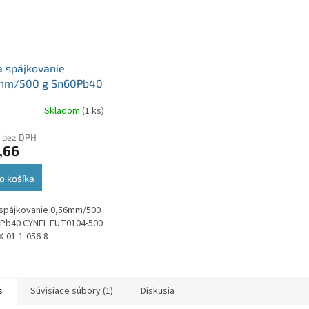
a spájkovanie
mm/500 g Sn60Pb40
L FUT0104-500 WG-
Skladom
(1 ks)
01-1-056-8
 bez DPH
,66
o košíka
 spájkovanie 0,56mm/500
0Pb40 CYNEL FUT0104-500
-01-1-056-8
s
Súvisiace súbory (1)
Diskusia