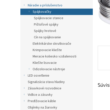
Náradie a príslušenstvo
Spájkovačky
Spájkovacie stanice
Pištoľové spájky
Spájky hrotové
Cín na spájkovanie
Elektrikárske skrutkovače
Krimpovacie kliešte
Meracie koliesko vzdialenosti
Kliešte lisovacie
Odizolovacie nástroje
LED osvetlenie
Signalizácia stavu hladiny
Súvis
Zásuvkové rozvodnice
Vidlice a zásuvky
Predlžovacie káble
Objímky na žiarovky