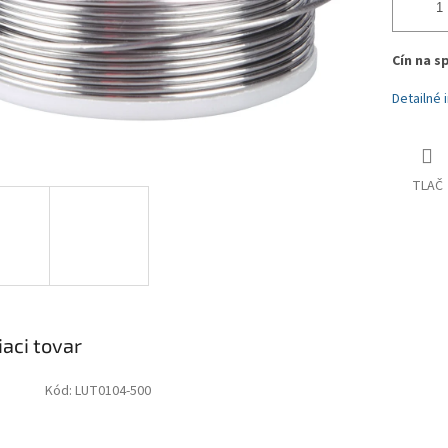
Cín na 
Detailné 
TLAČ
iaci tovar
Kód:
LUT0104-500