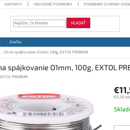
KONTAKTY
OBCHODNÉ PODMIENKY
PODMIENKY OCHRANY OSOB
HĽADAŤ
Značky
Cín na spájkovanie O1mm, 100g, EXTOL PREMIUM
 na spájkovanie O1mm, 100g, EXTOL P
EXTOL PREMIUM
€11
€9,38 b
Jednotk
Skla
cena: