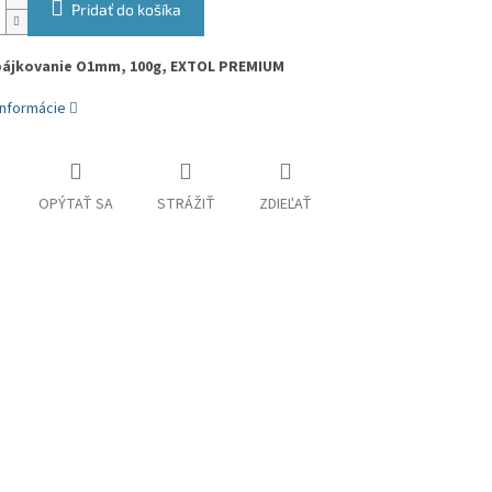
Pridať do košíka
spájkovanie O1mm, 100g, EXTOL PREMIUM
informácie
OPÝTAŤ SA
STRÁŽIŤ
ZDIEĽAŤ