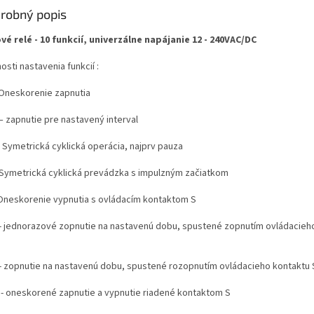
robný popis
vé relé - 10 funkcií, univerzálne napájanie 12 - 240VAC/DC
sti nastavenia funkcií :
– Oneskorenie zapnutia
– zapnutie pre nastavený interval
- Symetrická cyklická operácia, najprv pauza
 - Symetrická cyklická prevádzka s impulzným začiatkom
- Oneskorenie vypnutia s ovládacím kontaktom S
 - jednorazové zopnutie na nastavenú dobu, spustené zopnutím ovládacieh
 - zopnutie na nastavenú dobu, spustené rozopnutím ovládacieho kontaktu 
á - oneskorené zapnutie a vypnutie riadené kontaktom S