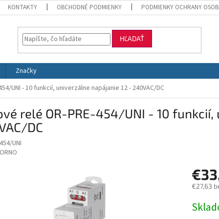
KONTAKTY
OBCHODNÉ PODMIENKY
PODMIENKY OCHRANY OSOB
HĽADAŤ
Značky
4/UNI - 10 funkcií, univerzálne napájanie 12 - 240VAC/DC
vé relé OR-PRE-454/UNI - 10 funkcií, 
VAC/DC
454/UNI
ORNO
€33
€27,63 b
Jednotk
Skla
cena: