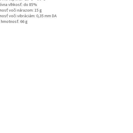
tívna vlhkosť: do 85%
nosť voči nárazom: 15 g
nosť voči vibráciám: 0,35 mm DA
á hmotnosť: 66 g