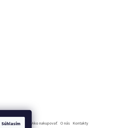
úpenie od zmluvy
Súhlasím
Ako nakupovať
O nás
Kontakty