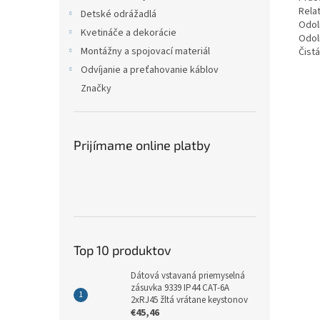
Rela
Detské odrážadlá
Odol
Kvetináče a dekorácie
Odol
Montážny a spojovací materiál
Čist
Odvíjanie a preťahovanie káblov
Značky
Prijímame online platby
Top 10 produktov
Dátová vstavaná priemyselná
zásuvka 9339 IP44 CAT-6A
2xRJ45 žltá vrátane keystonov
€45,46