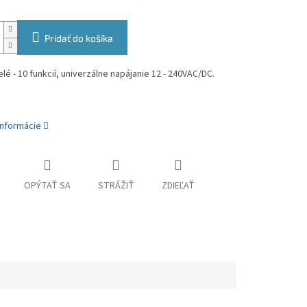
Pridať do košíka
lé - 10 funkcií, univerzálne napájanie 12 - 240VAC/DC.
informácie
OPÝTAŤ SA
STRÁŽIŤ
ZDIEĽAŤ