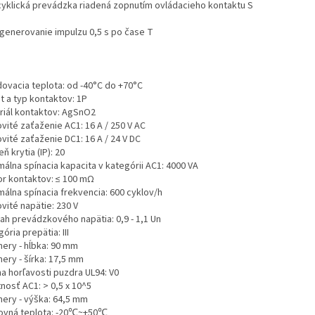
- cyklická prevádzka riadená zopnutím ovládacieho kontaktu S
– generovanie impulzu 0,5 s po čase T
dovacia teplota: od -40°C do +70°C
t a typ kontaktov: 1P
riál kontaktov: AgSnO2
vité zaťaženie AC1: 16 A / 250 V AC
vité zaťaženie DC1: 16 A / 24 V DC
ň krytia (IP): 20
álna spínacia kapacita v kategórii AC1: 4000 VA
r kontaktov: ≤ 100 mΩ
málna spínacia frekvencia: 600 cyklov/h
vité napätie: 230 V
ah prevádzkového napätia: 0,9 - 1,1 Un
ória prepätia: III
ery - hĺbka: 90 mm
ery - šírka: 17,5 mm
a horľavosti puzdra UL94: V0
nosť AC1: > 0,5 x 10^5
ery - výška: 64,5 mm
ovná teplota: -20℃~+50℃