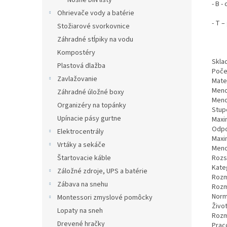
Nosné DIN lišty
- B 
Ohrievače vody a batérie
- T 
Stožiarové svorkovnice
Záhradné stĺpiky na vodu
Kompostéry
Skla
Plastová dlažba
Poče
Zavlažovanie
Mate
Meno
Záhradné úložné boxy
Meno
Organizéry na topánky
Stupe
Upínacie pásy gurtne
Maxim
Odpo
Elektrocentrály
Maxi
Vrtáky a sekáče
Meno
Rozs
Štartovacie káble
Kateg
Záložné zdroje, UPS a batérie
Rozm
Zábava na snehu
Rozm
Norm
Montessori zmyslové pomôcky
Život
Lopaty na sneh
Rozm
Drevené hračky
Prac