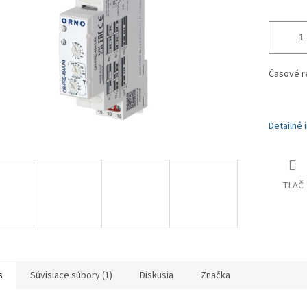
Časové re
Detailné 
TLAČ
s
Súvisiace súbory (1)
Diskusia
Značka