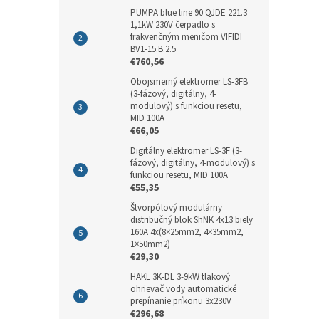
PUMPA blue line 90 QJDE 221.3
1,1kW 230V čerpadlo s
frakvenčným meničom VIFIDI
BV1-15.B.2.5
€760,56
Obojsmerný elektromer LS-3FB
(3-fázový, digitálny, 4-
modulový) s funkciou resetu,
MID 100A
€66,05
Digitálny elektromer LS-3F (3-
fázový, digitálny, 4-modulový) s
funkciou resetu, MID 100A
€55,35
Štvorpólový modulárny
distribučný blok ShNK 4x13 biely
160A 4x(8×25mm2, 4×35mm2,
1×50mm2)
€29,30
HAKL 3K-DL 3-9kW tlakový
ohrievač vody automatické
prepínanie príkonu 3x230V
€296,68