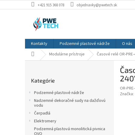
Prejsť
+421 915 368 078
objednavky@pwetech.sk
na
obsah
Kontakty
Podzemné plastové nádrže
O nás
Domov
Modulárne prístroje
Časové relé OR-PRE-45
B
Časo
o
Preskočiť
č
240
Kategórie
kategórie
n
OR-PRE-
ý
Podzemné plastové nádrže
Značka:
p
Nadzemné dekoračné sudy na dažďovú
a
vodu
n
Čerpadlá
e
Elektromery
l
Podzemná plastová monolitická pivnica
OVO