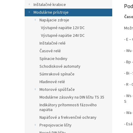
Inštalačné krabice
Pod
Modulárne prístroje
Časo
Napájacie zdroje
Výstupné napätie 12V DC
Možno
Výstupné napätie 24V DC
- E 
Inštalačné relé
- Wu 
Časové relé
Spínacie hodiny
- Bp 
Schodiskové automaty
- Bi
Súmrakové spínače
Hladinové relé
- R 
Motorové spúšťače
- Ws
Modulárne zásuvky na DIN lištu TS 35
S
Indikátory prítomnosti fázového
napätia
- Wa
Napäťové a frekvenčné ochrany
- Es
Prepojovacie lišty