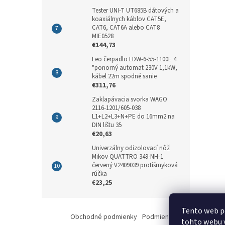
Tester UNI-T UT685B dátových a
koaxiálnych káblov CAT5E,
CAT6, CAT6A alebo CAT8
MIE0528
€144,73
Leo čerpadlo LDW-6-55-1100E 4
"ponorný automat 230V 1,1kW,
kábel 22m spodné sanie
€311,76
Zaklapávacia svorka WAGO
2116-1201/605-038
L1+L2+L3+N+PE do 16mm2 na
DIN lištu 35
€20,63
Univerzálny odizolovací nôž
Mikov QUATTRO 349-NH-1
červený V2409039 protišmyková
rúčka
€23,25
Z
Tento web p
á
Obchodné podmienky
Podmienky ochrany osobný
tohto webu v